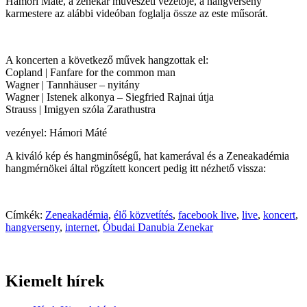
Hámori Máté, a zenekar művészeti vezetője, a hangverseny
karmestere az alábbi videóban foglalja össze az este műsorát.
A koncerten a következő művek hangzottak el:
Copland | Fanfare for the common man
Wagner | Tannhäuser – nyitány
Wagner | Istenek alkonya – Siegfried Rajnai útja
Strauss | Imigyen szóla Zarathustra
vezényel: Hámori Máté
A kiváló kép és hangminőségű, hat kamerával és a Zeneakadémia
hangmérnökei által rögzített koncert pedig itt nézhető vissza:
Címkék:
Zeneakadémia
,
élő közvetítés
,
facebook live
,
live
,
koncert
,
hangverseny
,
internet
,
Óbudai Danubia Zenekar
Kiemelt hírek