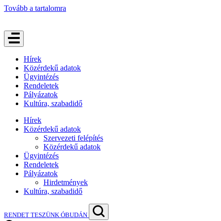
Tovább a tartalomra
Hírek
Közérdekű adatok
Ügyintézés
Rendeletek
Pályázatok
Kultúra, szabadidő
Hírek
Közérdekű adatok
Szervezeti felépítés
Közérdekű adatok
Ügyintézés
Rendeletek
Pályázatok
Hirdetmények
Kultúra, szabadidő
RENDET TESZÜNK ÓBUDÁN