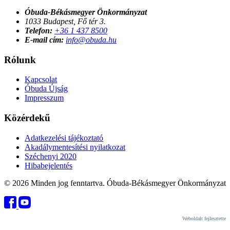
Óbuda-Békásmegyer Önkormányzat
1033 Budapest, Fő tér 3.
Telefon:
+36 1 437 8500
E-mail cím:
info@obuda.hu
Rólunk
Kapcsolat
Óbuda Újság
Impresszum
Közérdekű
Adatkezelési tájékoztató
Akadálymentesítési nyilatkozat
Széchenyi 2020
Hibabejelentés
© 2026 Minden jog fenntartva. Óbuda-Békásmegyer Önkormányzat
Weboldalt fejlesztette