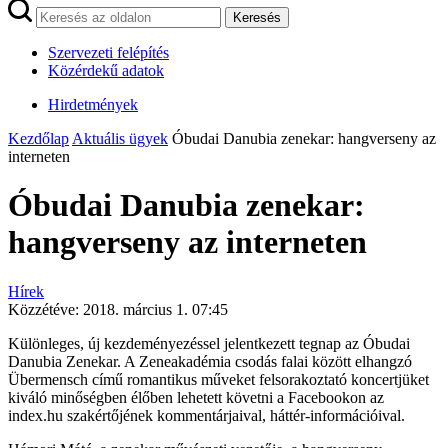
Keresés
Szervezeti felépítés
Közérdekű adatok
Hirdetmények
Kezdőlap
Aktuális ügyek
Óbudai Danubia zenekar: hangverseny az
interneten
Óbudai Danubia zenekar:
hangverseny az interneten
Hírek
Közzétéve:
2018. március 1. 07:45
Különleges, új kezdeményezéssel jelentkezett tegnap az Óbudai
Danubia Zenekar. A Zeneakadémia csodás falai között elhangzó
Übermensch című romantikus műveket felsorakoztató koncertjüket
kiváló minőségben élőben lehetett követni a Facebookon az
index.hu szakértőjének kommentárjaival, háttér-információival.