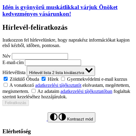
Idén is gyönyörű muskátlikkal várjuk Önöket
kedvezményes vásárunkon!
Hírlevél-feliratkozás
Iratkozzon fel hírlevelünkre, hogy naprakész információkat kapjon
első kézből, időben, pontosan.
Név
E-mail-cím
Hírlevéllista
Hírlevél lista
2
lista kiválasztva
Zöldülő Óbuda
Hírek
Gyermekvédelmi e-mail kurzus
A vonatkozó
adatkezelési tájékoztatót
elolvastam, megértettem,
megismertem.
Az adataim
adatkezelési tájékoztatóban
foglaltak
szerinti kezeléséhez hozzájárulok.
Feliratkozás
Kontraszt mód
Elérhetőség