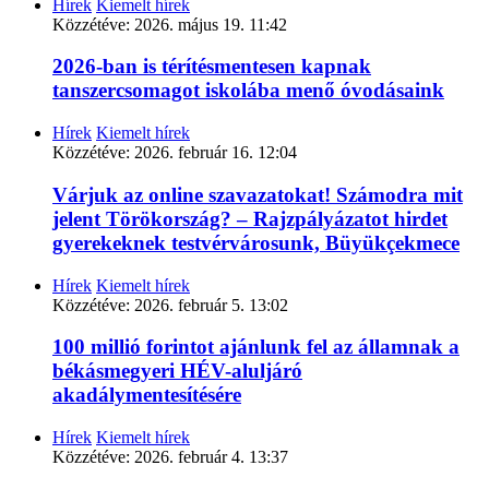
Hírek
Kiemelt hírek
Közzétéve:
2026. május 19. 11:42
2026-ban is térítésmentesen kapnak
tanszercsomagot iskolába menő óvodásaink
Hírek
Kiemelt hírek
Közzétéve:
2026. február 16. 12:04
Várjuk az online szavazatokat! Számodra mit
jelent Törökország? – Rajzpályázatot hirdet
gyerekeknek testvérvárosunk, Büyükçekmece
Hírek
Kiemelt hírek
Közzétéve:
2026. február 5. 13:02
100 millió forintot ajánlunk fel az államnak a
békásmegyeri HÉV-aluljáró
akadálymentesítésére
Hírek
Kiemelt hírek
Közzétéve:
2026. február 4. 13:37