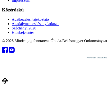
Impresszum
Közérdekű
Adatkezelési tájékoztató
Akadálymentesítési nyilatkozat
Széchenyi 2020
Hibabejelentés
© 2026 Minden jog fenntartva. Óbuda-Békásmegyer Önkormányzat
Weboldalt fejlesztette