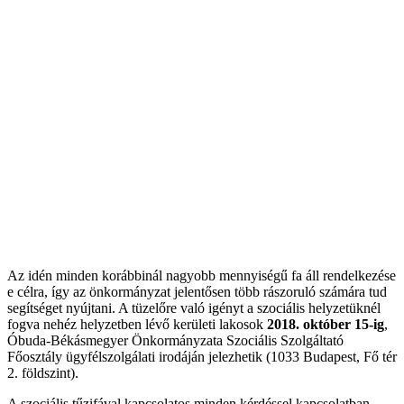
Az idén minden korábbinál nagyobb mennyiségű fa áll rendelkezése
e célra, így
az önkormányzat jelentősen több rászoruló számára tud
segítséget nyújtani. A tüzelőre való igényt a szociális helyzetüknél
fogva nehéz helyzetben lévő kerületi lakosok
2018. október 15-ig
,
Óbuda-Békásmegyer Önkormányzata Szociális Szolgáltató
Főosztály ügyfélszolgálati irodáján jelezhetik (1033 Budapest, Fő tér
2. földszint).
A szociális tűzifával kapcsolatos minden kérdéssel kapcsolatban