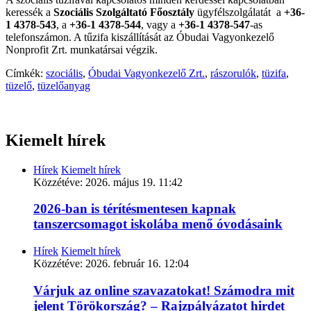
keressék a
Szociális Szolgáltató Főosztály
ügyfélszolgálatát a
+36-
1 4378-543
, a
+36-1 4378-544
, vagy a
+36-1 4378-547
-as
telefonszámon. A tűzifa kiszállítását az Óbudai Vagyonkezelő
Nonprofit Zrt. munkatársai végzik.
Címkék:
szociális
,
Óbudai Vagyonkezelő Zrt.
,
rászorulók
,
tüzifa
,
tüzelő
,
tüzelőanyag
Kiemelt hírek
Hírek
Kiemelt hírek
Közzétéve:
2026. május 19. 11:42
2026-ban is térítésmentesen kapnak
tanszercsomagot iskolába menő óvodásaink
Hírek
Kiemelt hírek
Közzétéve:
2026. február 16. 12:04
Várjuk az online szavazatokat! Számodra mit
jelent Törökország? – Rajzpályázatot hirdet