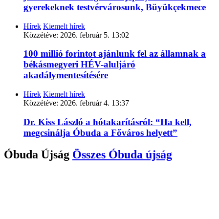
gyerekeknek testvérvárosunk, Büyükçekmece
Hírek
Kiemelt hírek
Közzétéve:
2026. február 5. 13:02
100 millió forintot ajánlunk fel az államnak a
békásmegyeri HÉV-aluljáró
akadálymentesítésére
Hírek
Kiemelt hírek
Közzétéve:
2026. február 4. 13:37
Dr. Kiss László a hótakarításról: “Ha kell,
megcsinálja Óbuda a Főváros helyett”
Óbuda Újság
Összes
Óbuda újság