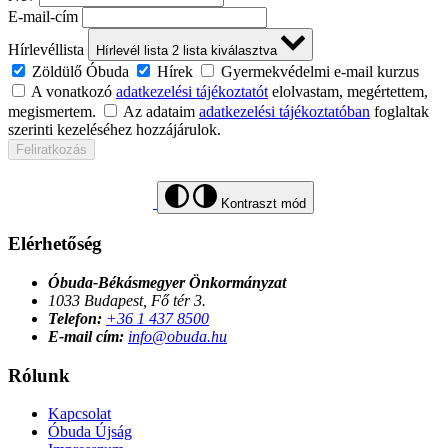
E-mail-cím
Hírlevéllista
Hírlevél lista
2
lista kiválasztva
Zöldülő Óbuda
Hírek
Gyermekvédelmi e-mail kurzus
A vonatkozó
adatkezelési tájékoztatót
elolvastam, megértettem,
megismertem.
Az adataim
adatkezelési tájékoztatóban
foglaltak
szerinti kezeléséhez hozzájárulok.
Feliratkozás
Kontraszt mód
Elérhetőség
Óbuda-Békásmegyer Önkormányzat
1033 Budapest, Fő tér 3.
Telefon:
+36 1 437 8500
E-mail cím:
info@obuda.hu
Rólunk
Kapcsolat
Óbuda Újság