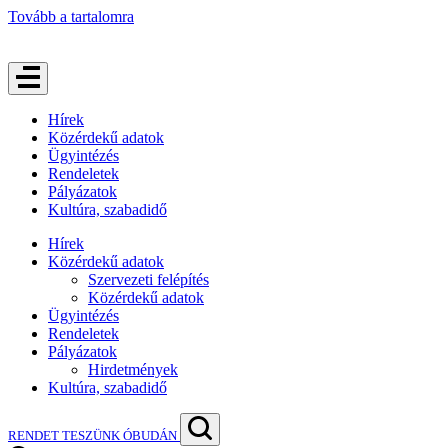
Tovább a tartalomra
Hírek
Közérdekű adatok
Ügyintézés
Rendeletek
Pályázatok
Kultúra, szabadidő
Hírek
Közérdekű adatok
Szervezeti felépítés
Közérdekű adatok
Ügyintézés
Rendeletek
Pályázatok
Hirdetmények
Kultúra, szabadidő
RENDET TESZÜNK ÓBUDÁN