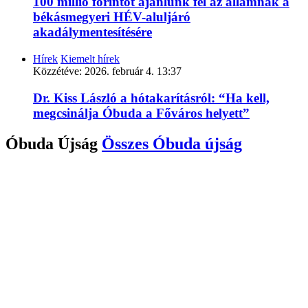
100 millió forintot ajánlunk fel az államnak a
békásmegyeri HÉV-aluljáró
akadálymentesítésére
Hírek
Kiemelt hírek
Közzétéve:
2026. február 4. 13:37
Dr. Kiss László a hótakarításról: “Ha kell,
megcsinálja Óbuda a Főváros helyett”
Óbuda Újság
Összes
Óbuda újság