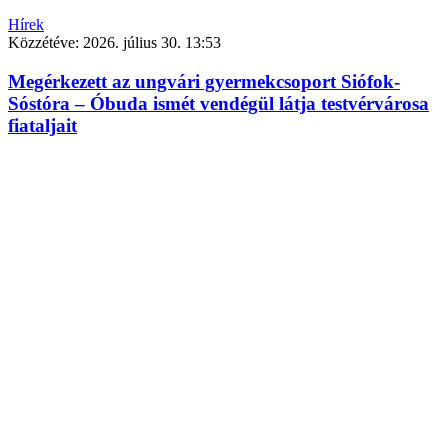
Hírek
Közzétéve:
2026. július 30. 13:53
Megérkezett az ungvári gyermekcsoport Siófok-
Sóstóra – Óbuda ismét vendégül látja testvérvárosa
fiataljait