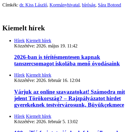
Címkék:
dr. Kiss László
,
Kormányhivatal
,
bíróság
,
Sára Botond
Kiemelt hírek
Hírek
Kiemelt hírek
Közzétéve:
2026. május 19. 11:42
2026-ban is térítésmentesen kapnak
tanszercsomagot iskolába menő óvodásaink
Hírek
Kiemelt hírek
Közzétéve:
2026. február 16. 12:04
Várjuk az online szavazatokat! Számodra mit
jelent Törökország? – Rajzpályázatot hirdet
gyerekeknek testvérvárosunk, Büyükçekmece
Hírek
Kiemelt hírek
Közzétéve:
2026. február 5. 13:02