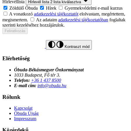
Hírlevéllista
Hírlevél lista
2
lista kiválasztva
Zöldülő Óbuda
Hírek
Gyermekvédelmi e-mail kurzus
A vonatkozó
adatkezelési tájékoztatót
elolvastam, megértettem,
megismertem.
Az adataim
adatkezelési tájékoztatóban
foglaltak
szerinti kezeléséhez hozzájárulok.
Feliratkozás
Kontraszt mód
Elérhetőség
Óbuda-Békásmegyer Önkormányzat
1033 Budapest, Fő tér 3.
Telefon:
+36 1 437 8500
E-mail cím:
info@obuda.hu
Rólunk
Kapcsolat
Óbuda Újság
Impresszum
Közérdekű