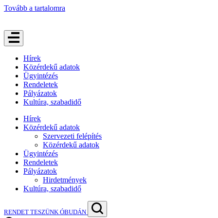
Tovább a tartalomra
Hírek
Közérdekű adatok
Ügyintézés
Rendeletek
Pályázatok
Kultúra, szabadidő
Hírek
Közérdekű adatok
Szervezeti felépítés
Közérdekű adatok
Ügyintézés
Rendeletek
Pályázatok
Hirdetmények
Kultúra, szabadidő
RENDET TESZÜNK ÓBUDÁN