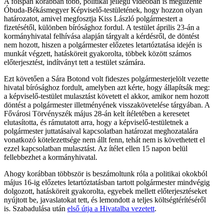
A főispán korábban több, politikai jellegű videóban is megüzente
Óbuda-Békásmegyer Képviselő-testületének, hogy hozzon olyan
határozatot, amivel megfosztja Kiss László polgármestert a
fizetésétől, különben bírósághoz fordul. A testület április 23-án a
kormányhivatal felhívása alapján tárgyalt a kérdésről, de döntést
nem hozott, hiszen a polgármester előzetes letartóztatása idején is
munkát végzett, hatásköreit gyakorolta, többek között számos
előterjesztést, indítványt tett a testület számára.
Ezt követően a Sára Botond volt fideszes polgármesterjelölt vezette
hivatal bírósághoz fordult, amelyben azt kérte, hogy állapítsák meg:
a képviselő-testület mulasztást követett el akkor, amikor nem hozott
döntést a polgármester illetményének visszakövetelése tárgyában. A
Fővárosi Törvényszék május 28-án kelt ítéletében a keresetet
elutasította, és rámutatott arra, hogy a képviselő-testületnek a
polgármester juttatásaival kapcsolatban határozat meghozatalára
vonatkozó kötelezettsége nem állt fenn, tehát nem is követhetett el
ezzel kapcsolatban mulasztást. Az ítélet ellen 15 napon belül
fellebbezhet a kormányhivatal.
Ahogy korábban többször is beszámoltunk róla a politikai okokból
május 16-ig előzetes letartóztatásban tartott polgármester mindvégig
dolgozott, hatásköreit gyakorolta, egyebek mellett előterjesztéseket
nyújtott be, javaslatokat tett, és lemondott a teljes költségtérítéséről
is. Szabadulása után
első útja a Hivatalba vezetett
.