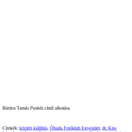
Bárdos Tamás
Puskás
című alkotása
Címkék:
köztéri kiállítás
,
Óbuda Fotóklub Egyesület
,
dr. Kiss