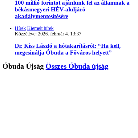
100 millió forintot ajánlunk fel az államnak a
békásmegyeri HÉV-aluljáró
akadálymentesítésére
Hírek
Kiemelt hírek
Közzétéve:
2026. február 4. 13:37
Dr. Kiss László a hótakarításról: “Ha kell,
megcsinálja Óbuda a Főváros helyett”
Óbuda Újság
Összes
Óbuda újság