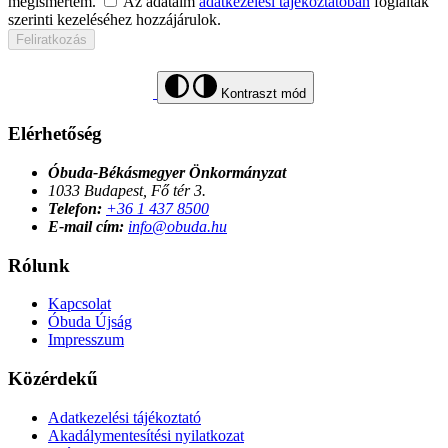
megismertem.
Az adataim
adatkezelési tájékoztatóban
foglaltak
szerinti kezeléséhez hozzájárulok.
Feliratkozás
Kontraszt mód
Elérhetőség
Óbuda-Békásmegyer Önkormányzat
1033 Budapest, Fő tér 3.
Telefon:
+36 1 437 8500
E-mail cím:
info@obuda.hu
Rólunk
Kapcsolat
Óbuda Újság
Impresszum
Közérdekű
Adatkezelési tájékoztató
Akadálymentesítési nyilatkozat