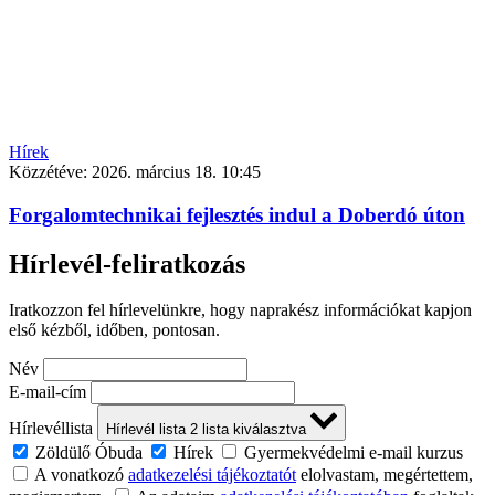
Hírek
Közzétéve:
2026. március 18. 10:45
Forgalomtechnikai fejlesztés indul a Doberdó úton
Hírlevél-feliratkozás
Iratkozzon fel hírlevelünkre, hogy naprakész információkat kapjon
első kézből, időben, pontosan.
Név
E-mail-cím
Hírlevéllista
Hírlevél lista
2
lista kiválasztva
Zöldülő Óbuda
Hírek
Gyermekvédelmi e-mail kurzus
A vonatkozó
adatkezelési tájékoztatót
elolvastam, megértettem,