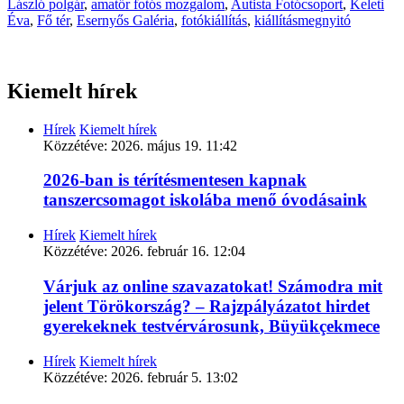
László polgár
,
amatőr fotós mozgalom
,
Autista Fotócsoport
,
Keleti
Éva
,
Fő tér
,
Esernyős Galéria
,
fotókiállítás
,
kiállításmegnyitó
Kiemelt hírek
Hírek
Kiemelt hírek
Közzétéve:
2026. május 19. 11:42
2026-ban is térítésmentesen kapnak
tanszercsomagot iskolába menő óvodásaink
Hírek
Kiemelt hírek
Közzétéve:
2026. február 16. 12:04
Várjuk az online szavazatokat! Számodra mit
jelent Törökország? – Rajzpályázatot hirdet
gyerekeknek testvérvárosunk, Büyükçekmece
Hírek
Kiemelt hírek
Közzétéve:
2026. február 5. 13:02