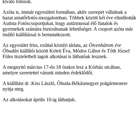
kiváló fotósok.
Azóta is, immár egyesületi formában, aktív szerepet vállalnak a
hazai amatőrfotós-mozgalomban. Többek között két éve elindították
Autista Fotóscsoportjukat, hogy autizmussal élő fiatalok és
gyermekek számára biztosítsanak lehetőséget. A csoport azóta már
önálló kiállítással is bemutatkozott.
Az egyesület friss, ezúttal köztéri tárlata, az
Ötvenhárom éve
Óbudán
kiállítói között Keleti Éva, Módos Gábor és Tóth József
Füles tiszteletbeli tagok alkotásai is láthatóak lesznek.
A megnyitó március 17-én 18 órakor lesz a Kórház utcában,
amelyre szeretettel várunk minden érdeklődőt.
A kiállítást dr .Kiss László, Óbuda-Békásmegyer polgármestere
nyitja meg.
Az alkotásokat április 10-ig láthatjuk.