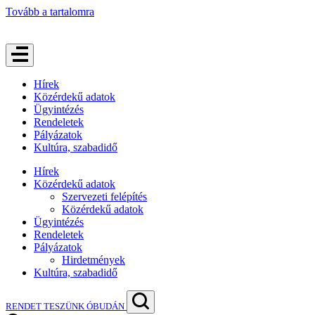
Tovább a tartalomra
Hírek
Közérdekű adatok
Ügyintézés
Rendeletek
Pályázatok
Kultúra, szabadidő
Hírek
Közérdekű adatok
Szervezeti felépítés
Közérdekű adatok
Ügyintézés
Rendeletek
Pályázatok
Hirdetmények
Kultúra, szabadidő
RENDET TESZÜNK ÓBUDÁN