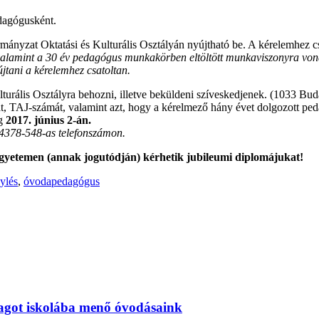
dagógusként.
yzat Oktatási és Kulturális Osztályán nyújtható be. A kérelemhez csa
, valamint a 30 év pedagógus munkakörben eltöltött munkaviszonyra von
jtani a kérelemhez csatoltan.
turális Osztályra behozni, illetve beküldeni szíveskedjenek. (1033 Buda
t, TAJ-számát, valamint azt, hogy a kérelmező hány évet dolgozott ped
ag
2017. június 2-án.
/4378-548-as telefonszámon.
 egyetemen (annak jogutódján) kérhetik jubileumi diplomájukat!
ylés
,
óvodapedagógus
magot iskolába menő óvodásaink