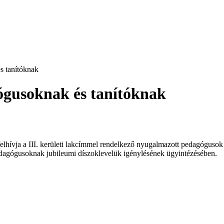
s tanítóknak
gusoknak és tanítóknak
hívja a III. kerületi lakcímmel rendelkező nyugalmazott pedagóguso
dagógusoknak jubileumi díszoklevelük igénylésének ügyintézésében.