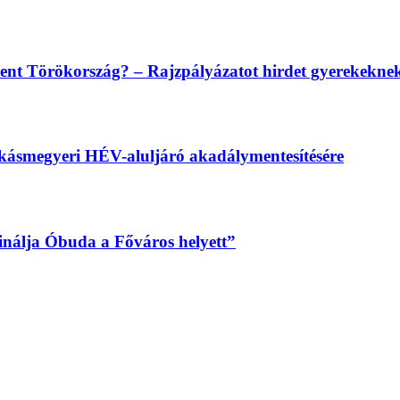
lent Törökország? – Rajzpályázatot hirdet gyerekekn
békásmegyeri HÉV-aluljáró akadálymentesítésére
sinálja Óbuda a Főváros helyett”