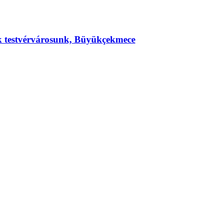
ek testvérvárosunk, Büyükçekmece