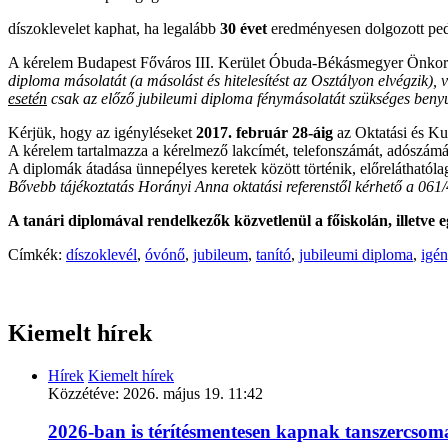
díszoklevelet kaphat, ha legalább
30 évet
eredményesen dolgozott pe
A kérelem Budapest Főváros III. Kerület Óbuda-Békásmegyer Önkormán
diploma másolatát (a másolást és hitelesítést az Osztályon elvégzik)
esetén
csak az előző jubileumi diploma fénymásolatát szükséges benyú
Kérjük, hogy az igényléseket
2017.
február 28-áig
az Oktatási és Kul
A kérelem tartalmazza a kérelmező lakcímét, telefonszámát, adószámá
A diplomák átadása ünnepélyes keretek között történik, előreláthatól
Bővebb tájékoztatás Horányi Anna oktatási referenstől kérhető a 061
A tanári diplomával rendelkezők közvetlenül a főiskolán, illetve
Címkék:
díszoklevél
,
óvónő
,
jubileum
,
tanító
,
jubileumi diploma
,
igén
Kiemelt hírek
Hírek
Kiemelt hírek
Közzétéve:
2026. május 19. 11:42
2026-ban is térítésmentesen kapnak tanszercso