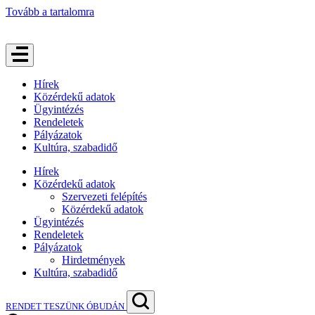
Tovább a tartalomra
Hírek
Közérdekű adatok
Ügyintézés
Rendeletek
Pályázatok
Kultúra, szabadidő
Hírek
Közérdekű adatok
Szervezeti felépítés
Közérdekű adatok
Ügyintézés
Rendeletek
Pályázatok
Hirdetmények
Kultúra, szabadidő
RENDET TESZÜNK ÓBUDÁN