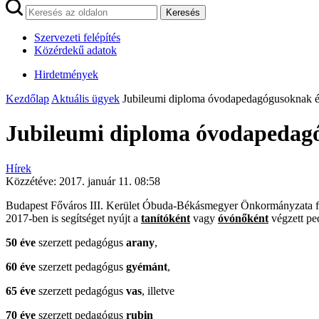
Keresés
Szervezeti felépítés
Közérdekű adatok
Hirdetmények
Kezdőlap
Aktuális ügyek
Jubileumi diploma óvodapedagógusoknak é
Jubileumi diploma óvodapedagó
Hírek
Közzétéve:
2017. január 11. 08:58
Budapest Főváros III. Kerület Óbuda-Békásmegyer Önkormányzata fel
2017-ben is segítséget nyújt a
tanítóként
vagy
óvónőként
végzett pe
50 éve
szerzett pedagógus
arany
,
60 éve
szerzett pedagógus
gyémánt
,
65 éve
szerzett pedagógus
vas
, illetve
70 éve
szerzett pedagógus
rubin