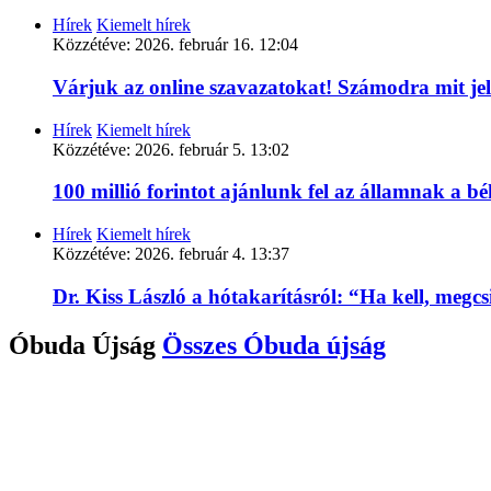
Hírek
Kiemelt hírek
Közzétéve:
2026. február 16. 12:04
Várjuk az online szavazatokat! Számodra mit je
Hírek
Kiemelt hírek
Közzétéve:
2026. február 5. 13:02
100 millió forintot ajánlunk fel az államnak a 
Hírek
Kiemelt hírek
Közzétéve:
2026. február 4. 13:37
Dr. Kiss László a hótakarításról: “Ha kell, megc
Óbuda Újság
Összes
Óbuda újság