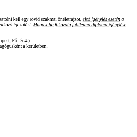
tolni kell egy rövid szakmai önéletrajzot,
első igénylés esetén
a
atkozó igazolást.
Magasabb fokozatú jubileumi diploma igénylése
pest, Fő tér 4.)
agógusként a kerületben.