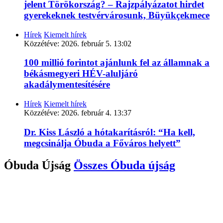
jelent Törökország? – Rajzpályázatot hirdet
gyerekeknek testvérvárosunk, Büyükçekmece
Hírek
Kiemelt hírek
Közzétéve:
2026. február 5. 13:02
100 millió forintot ajánlunk fel az államnak a
békásmegyeri HÉV-aluljáró
akadálymentesítésére
Hírek
Kiemelt hírek
Közzétéve:
2026. február 4. 13:37
Dr. Kiss László a hótakarításról: “Ha kell,
megcsinálja Óbuda a Főváros helyett”
Óbuda Újság
Összes
Óbuda újság