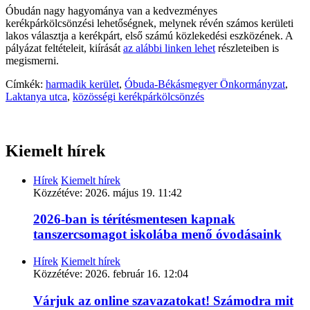
Óbudán nagy hagyománya van a kedvezményes
kerékpárkölcsönzési lehetőségnek, melynek révén számos kerületi
lakos választja a kerékpárt, első számú közlekedési eszközének. A
pályázat feltételeit, kiírását
az alábbi linken lehet
részleteiben is
megismerni.
Címkék:
harmadik kerület
,
Óbuda-Békásmegyer Önkormányzat
,
Laktanya utca
,
közösségi kerékpárkölcsönzés
Kiemelt hírek
Hírek
Kiemelt hírek
Közzétéve:
2026. május 19. 11:42
2026-ban is térítésmentesen kapnak
tanszercsomagot iskolába menő óvodásaink
Hírek
Kiemelt hírek
Közzétéve:
2026. február 16. 12:04
Várjuk az online szavazatokat! Számodra mit