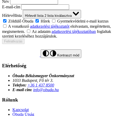
Név
E-mail-cím
Hírlevéllista
Hírlevél lista
2
lista kiválasztva
Zöldülő Óbuda
Hírek
Gyermekvédelmi e-mail kurzus
A vonatkozó
adatkezelési tájékoztatót
elolvastam, megértettem,
megismertem.
Az adataim
adatkezelési tájékoztatóban
foglaltak
szerinti kezeléséhez hozzájárulok.
Feliratkozás
Kontraszt mód
Elérhetőség
Óbuda-Békásmegyer Önkormányzat
1033 Budapest, Fő tér 3.
Telefon:
+36 1 437 8500
E-mail cím:
info@obuda.hu
Rólunk
Kapcsolat
Óbuda Újság