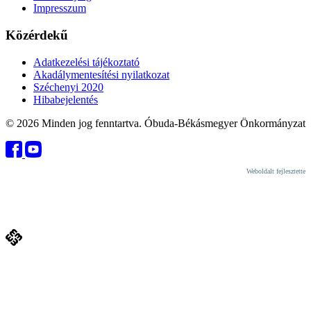
Impresszum
Közérdekű
Adatkezelési tájékoztató
Akadálymentesítési nyilatkozat
Széchenyi 2020
Hibabejelentés
© 2026 Minden jog fenntartva. Óbuda-Békásmegyer Önkormányzat
Weboldalt fejlesztette