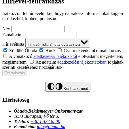
Hírlevél-feliratkozás
Iratkozzon fel hírlevelünkre, hogy naprakész információkat kapjon
első kézből, időben, pontosan.
Név
E-mail-cím
Hírlevéllista
Hírlevél lista
2
lista kiválasztva
Zöldülő Óbuda
Hírek
Gyermekvédelmi e-mail kurzus
A vonatkozó
adatkezelési tájékoztatót
elolvastam, megértettem,
megismertem.
Az adataim
adatkezelési tájékoztatóban
foglaltak
szerinti kezeléséhez hozzájárulok.
Feliratkozás
Kontraszt mód
Elérhetőség
Óbuda-Békásmegyer Önkormányzat
1033 Budapest, Fő tér 3.
Telefon:
+36 1 437 8500
E-mail cím:
info@obuda.hu