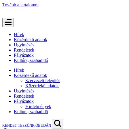
Tovább a tartalomra
Hírek
Közérdekű adatok
Ügyintézés
Rendeletek
Pályázatok
Kultúra, szabadidő
Hírek
Közérdekű adatok
Szervezeti felépítés
Közérdekű adatok
Ügyintézés
Rendeletek
Pályázatok
Hirdetmények
Kultúra, szabadidő
RENDET TESZÜNK ÓBUDÁN