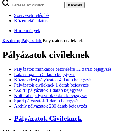
Keresés
Szervezeti felépítés
Közérdekű adatok
Hirdetmények
Kezdőlap
Pályázatok
Pályázatok civileknek
Pályázatok civileknek
Pályázatok munkakör betöltésére
12
darab bejegyzés
Lakás/ingatlan
5
darab bejegyzés
Köznevelési pályázatok
4
darab bejegyzés
Pályázatok civileknek
1
darab bejegyzés
"Zöld" pályázatok
1
darab bejegyzés
Kulturális pályázatok
0
darab bejegyzés
Sport pályázatok
1
darab bejegyzés
Archív pályázatok
230
darab bejegyzés
Pályázatok Civileknek