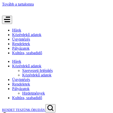
Tovább a tartalomra
Hírek
Közérdekű adatok
Ügyintézés
Rendeletek
Pályázatok
Kultúra, szabadidő
Hírek
Közérdekű adatok
Szervezeti felépítés
Közérdekű adatok
Ügyintézés
Rendeletek
Pályázatok
Hirdetmények
Kultúra, szabadidő
RENDET TESZÜNK ÓBUDÁN