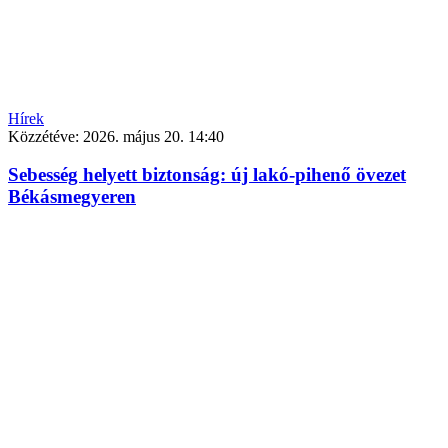
Hírek
Közzétéve:
2026. május 20. 14:40
Sebesség helyett biztonság: új lakó-pihenő övezet
Békásmegyeren