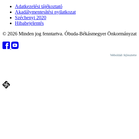
Adatkezelési tájékoztató
Akadálymentesítési nyilatkozat
Széchenyi 2020
Hibabejelentés
© 2026 Minden jog fenntartva. Óbuda-Békásmegyer Önkormányzat
Weboldalt fejlesztette