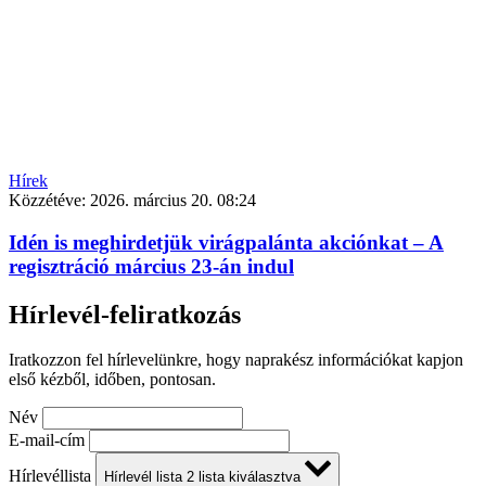
Hírek
Közzétéve:
2026. március 20. 08:24
Idén is meghirdetjük virágpalánta akciónkat – A
regisztráció március 23-án indul
Hírlevél-feliratkozás
Iratkozzon fel hírlevelünkre, hogy naprakész információkat kapjon
első kézből, időben, pontosan.
Név
E-mail-cím
Hírlevéllista
Hírlevél lista
2
lista kiválasztva