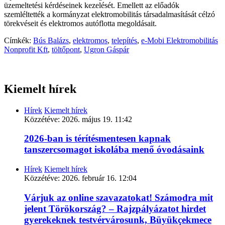
üzemeltetési kérdéseinek kezelését. Emellett az előadók
szemléltették a kormányzat elektromobilitás társadalmasítását célzó
törekvéseit és elektromos autóflotta megoldásait.
Címkék:
Bús Balázs
,
elektromos
,
telepítés
,
e-Mobi Elektromobilitás
Nonprofit Kft
,
töltőpont
,
Ugron Gáspár
Kiemelt hírek
Hírek
Kiemelt hírek
Közzétéve:
2026. május 19. 11:42
2026-ban is térítésmentesen kapnak
tanszercsomagot iskolába menő óvodásaink
Hírek
Kiemelt hírek
Közzétéve:
2026. február 16. 12:04
Várjuk az online szavazatokat! Számodra mit
jelent Törökország? – Rajzpályázatot hirdet
gyerekeknek testvérvárosunk, Büyükçekmece