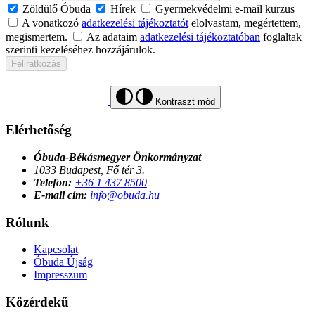
Zöldülő Óbuda
Hírek
Gyermekvédelmi e-mail kurzus
A vonatkozó
adatkezelési tájékoztatót
elolvastam, megértettem,
megismertem.
Az adataim
adatkezelési tájékoztatóban
foglaltak
szerinti kezeléséhez hozzájárulok.
Feliratkozás
Kontraszt mód
Elérhetőség
Óbuda-Békásmegyer Önkormányzat
1033 Budapest, Fő tér 3.
Telefon:
+36 1 437 8500
E-mail cím:
info@obuda.hu
Rólunk
Kapcsolat
Óbuda Újság
Impresszum
Közérdekű