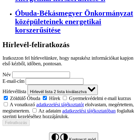
Óbuda-Békásmegyer Önkormányzat
középületeinek energetikai
korszerűsítése
Hírlevél-feliratkozás
Iratkozzon fel hírlevelünkre, hogy naprakész információkat kapjon
első kézből, időben, pontosan.
Név
E-mail-cím
Hírlevéllista
Hírlevél lista
2
lista kiválasztva
Zöldülő Óbuda
Hírek
Gyermekvédelmi e-mail kurzus
A vonatkozó
adatkezelési tájékoztatót
elolvastam, megértettem,
megismertem.
Az adataim
adatkezelési tájékoztatóban
foglaltak
szerinti kezeléséhez hozzájárulok.
Feliratkozás
Kontraszt mód