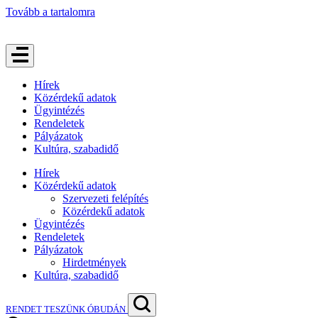
Tovább a tartalomra
Hírek
Közérdekű adatok
Ügyintézés
Rendeletek
Pályázatok
Kultúra, szabadidő
Hírek
Közérdekű adatok
Szervezeti felépítés
Közérdekű adatok
Ügyintézés
Rendeletek
Pályázatok
Hirdetmények
Kultúra, szabadidő
RENDET TESZÜNK ÓBUDÁN