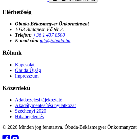
Elérhetőség
Óbuda-Békásmegyer Önkormányzat
1033 Budapest, Fő tér 3.
Telefon:
+36 1 437 8500
E-mail cím:
info@obuda.hu
Rólunk
Kapcsolat
Óbuda Újság
Impresszum
Közérdekű
Adatkezelési tájékoztató
Akadálymentesítési nyilatkozat
Széchenyi 2020
Hibabejelentés
© 2026 Minden jog fenntartva. Óbuda-Békásmegyer Önkormányzat