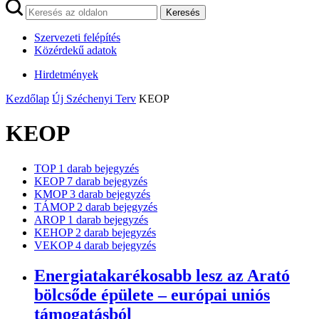
Keresés
Szervezeti felépítés
Közérdekű adatok
Hirdetmények
Kezdőlap
Új Széchenyi Terv
KEOP
KEOP
TOP
1
darab bejegyzés
KEOP
7
darab bejegyzés
KMOP
3
darab bejegyzés
TÁMOP
2
darab bejegyzés
AROP
1
darab bejegyzés
KEHOP
2
darab bejegyzés
VEKOP
4
darab bejegyzés
Energiatakarékosabb lesz az Arató
bölcsőde épülete – európai uniós
támogatásból