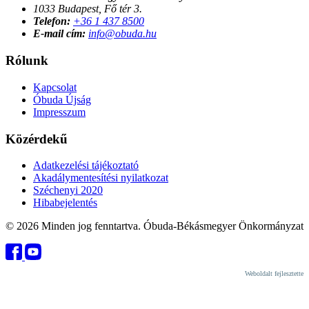
1033 Budapest, Fő tér 3.
Telefon:
+36 1 437 8500
E-mail cím:
info@obuda.hu
Rólunk
Kapcsolat
Óbuda Újság
Impresszum
Közérdekű
Adatkezelési tájékoztató
Akadálymentesítési nyilatkozat
Széchenyi 2020
Hibabejelentés
© 2026 Minden jog fenntartva. Óbuda-Békásmegyer Önkormányzat
Weboldalt fejlesztette