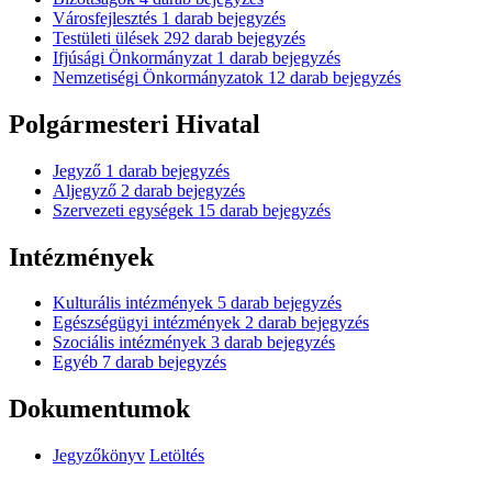
Városfejlesztés
1
darab bejegyzés
Testületi ülések
292
darab bejegyzés
Ifjúsági Önkormányzat
1
darab bejegyzés
Nemzetiségi Önkormányzatok
12
darab bejegyzés
Polgármesteri Hivatal
Jegyző
1
darab bejegyzés
Aljegyző
2
darab bejegyzés
Szervezeti egységek
15
darab bejegyzés
Intézmények
Kulturális intézmények
5
darab bejegyzés
Egészségügyi intézmények
2
darab bejegyzés
Szociális intézmények
3
darab bejegyzés
Egyéb
7
darab bejegyzés
Dokumentumok
Jegyzőkönyv
Letöltés