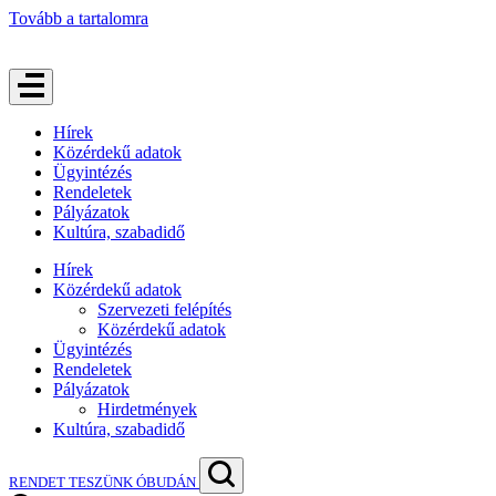
Tovább a tartalomra
Hírek
Közérdekű adatok
Ügyintézés
Rendeletek
Pályázatok
Kultúra, szabadidő
Hírek
Közérdekű adatok
Szervezeti felépítés
Közérdekű adatok
Ügyintézés
Rendeletek
Pályázatok
Hirdetmények
Kultúra, szabadidő
RENDET TESZÜNK ÓBUDÁN