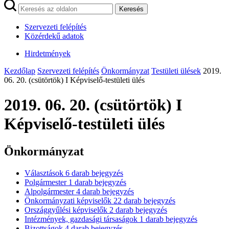
Keresés
Szervezeti felépítés
Közérdekű adatok
Hirdetmények
Kezdőlap
Szervezeti felépítés
Önkormányzat
Testületi ülések
2019.
06. 20. (csütörtök) I Képviselő-testületi ülés
2019. 06. 20. (csütörtök) I
Képviselő-testületi ülés
Önkormányzat
Választások
6
darab bejegyzés
Polgármester
1
darab bejegyzés
Alpolgármester
4
darab bejegyzés
Önkormányzati képviselők
22
darab bejegyzés
Országgyűlési képviselők
2
darab bejegyzés
Intézmények, gazdasági társaságok
1
darab bejegyzés
Bizottságok
4
darab bejegyzés