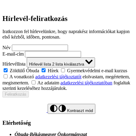
Hírlevél-feliratkozás
Iratkozzon fel hírlevelünkre, hogy naprakész információkat kapjon
első kézből, időben, pontosan.
Név
E-mail-cím
Hírlevéllista
Hírlevél lista
2
lista kiválasztva
Zöldülő Óbuda
Hírek
Gyermekvédelmi e-mail kurzus
A vonatkozó
adatkezelési tájékoztatót
elolvastam, megértettem,
megismertem.
Az adataim
adatkezelési tájékoztatóban
foglaltak
szerinti kezeléséhez hozzájárulok.
Feliratkozás
Kontraszt mód
Elérhetőség
Óbuda-Békásmegyer Önkormányzat