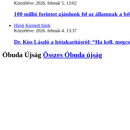
Közzétéve:
2026. február 5. 13:02
100 millió forintot ajánlunk fel az államnak a 
Hírek
Kiemelt hírek
Közzétéve:
2026. február 4. 13:37
Dr. Kiss László a hótakarításról: “Ha kell, megc
Óbuda Újság
Összes
Óbuda újság