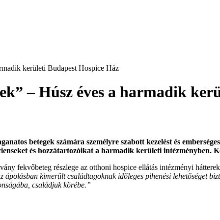
armadik kerületi Budapest Hospice Ház
etek” – Húsz éves a harmadik ker
ganatos betegek számára személyre szabott kezelést és embersége
pácienseket és hozzátartozóikat a harmadik kerületi intézményben. 
vány fekvőbeteg részlege az otthoni hospice ellátás intézményi hátter
ve az ápolásban kimerült családtagoknak időleges pihenési lehetőséget 
onságába, családjuk körébe.”