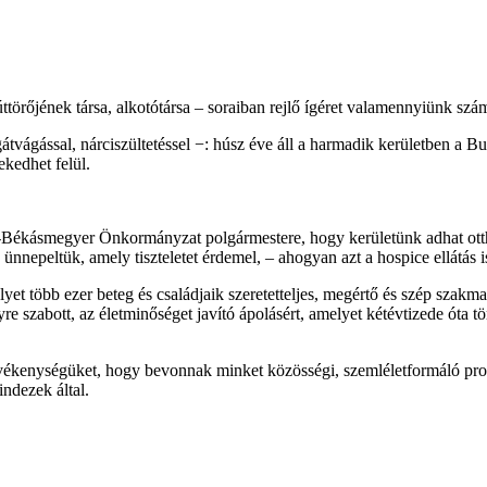
rőjének társa, alkotótársa – soraiban rejlő ígéret valamennyiünk szám
átvágással, nárciszültetéssel −: húsz éve áll a harmadik kerületben a 
kedhet felül.
a-Békásmegyer Önkormányzat polgármestere, hogy kerületünk adhat ot
ünnepeltük, amely tiszteletet érdemel, – ahogyan azt a hospice ellátás is
et több ezer beteg és családjaik szeretetteljes, megértő és szép szakm
 szabott, az életminőséget javító ápolásért, amelyet kétévtizede óta tö
tevékenységüket, hogy bevonnak minket közösségi, szemléletformáló pro
ndezek által.