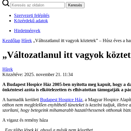
Keresés
Szervezeti felépítés
Közérdekű adatok
Hirdetmények
Kezdőlap
Hírek
„Változatlanul itt vagyok köztetek” – Húsz éves a h
„Változatlanul itt vagyok közt
Hírek
Közzétéve:
2025. november 21. 11:34
A Budapest Hospice Ház 2005-ben nyitotta meg kapuit, hogy a da
önkéntesei azóta is elkötelezetten és elhivatottan támogatják a 
A harmadik kerületi
Budapest Hospice Ház
, a Magyar Hospice Alapít
otthon nem megfelelően enyhíthető tüneteket is kezelni tudjuk, illet
szorítani, hogy betegeink mihamarabb hazatérhessenek otthonuk bizt
A vigasz és remény háza
„Egy tájba lépek ki, ahová a másik nem követhet.