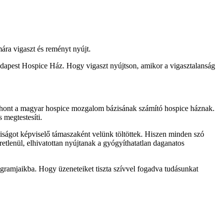
ára vigaszt és reményt nyújt.
Budapest Hospice Ház. Hogy vigaszt nyújtson, amikor a vigasztalanság
thont a magyar hospice mozgalom bázisának számító hospice háznak.
 megtestesíti.
aiságot képviselő támaszaként velünk töltöttek. Hiszen minden szó
retlenül, elhivatottan nyújtanak a gyógyíthatatlan daganatos
gramjaikba. Hogy üzeneteiket tiszta szívvel fogadva tudásunkat