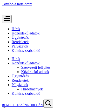
Tovább a tartalomra
Hírek
Közérdekű adatok
Ügyintézés
Rendeletek
Pályázatok
Kultúra, szabadidő
Hírek
Közérdekű adatok
Szervezeti felépítés
Közérdekű adatok
Ügyintézés
Rendeletek
Pályázatok
Hirdetmények
Kultúra, szabadidő
RENDET TESZÜNK ÓBUDÁN