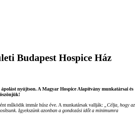
ületi Budapest Hospice Ház
s ápolást nyújtson. A Magyar Hospice Alapítvány munkatársai és
Köszönjük!
eként működik immár húsz éve. A munkatársak vallják:
„Célja, hogy az
biztosítsunk. Igyekszünk azonban a gondozási időt a minimumra