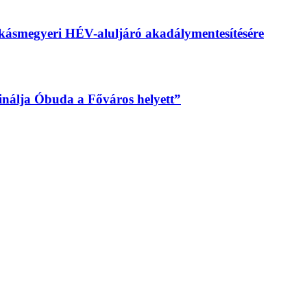
békásmegyeri HÉV-aluljáró akadálymentesítésére
sinálja Óbuda a Főváros helyett”