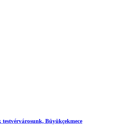
ek testvérvárosunk, Büyükçekmece