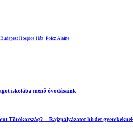
,
Budapest Hospice Ház
,
Polcz Alaine
magot iskolába menő óvodásaink
lent Törökország? – Rajzpályázatot hirdet gyerekekn