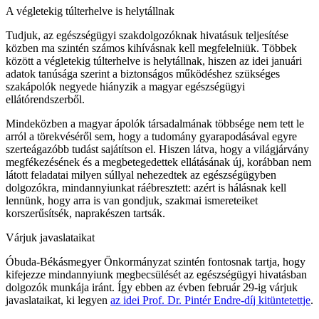
A végletekig túlterhelve is helytállnak
Tudjuk, az egészségügyi szakdolgozóknak hivatásuk teljesítése
közben ma szintén számos kihívásnak kell megfelelniük. Többek
között a végletekig túlterhelve is helytállnak, hiszen az idei januári
adatok tanúsága szerint a biztonságos működéshez szükséges
szakápolók negyede hiányzik a magyar egészségügyi
ellátórendszerből.
Mindeközben a magyar ápolók társadalmának többsége nem tett le
arról a törekvéséről sem, hogy a tudomány gyarapodásával egyre
szerteágazóbb tudást sajátítson el. Hiszen látva, hogy a világjárvány
megfékezésének és a megbetegedettek ellátásának új, korábban nem
látott feladatai milyen súllyal nehezedtek az egészségügyben
dolgozókra, mindannyiunkat ráébresztett: azért is hálásnak kell
lennünk, hogy arra is van gondjuk, szakmai ismereteiket
korszerűsítsék, naprakészen tartsák.
Várjuk javaslataikat
Óbuda-Békásmegyer Önkormányzat szintén fontosnak tartja, hogy
kifejezze mindannyiunk megbecsülését az egészségügyi hivatásban
dolgozók munkája iránt. Így ebben az évben február 29-ig várjuk
javaslataikat, ki legyen
az idei Prof. Dr. Pintér Endre-díj kitüntetettje
.