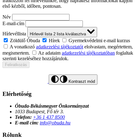
Iratkozzon fel hírlevelünkre, hogy naprakész információkat kapjon
első kézből, időben, pontosan.
Név
E-mail-cím
Hírlevéllista
Hírlevél lista
2
lista kiválasztva
Zöldülő Óbuda
Hírek
Gyermekvédelmi e-mail kurzus
A vonatkozó
adatkezelési tájékoztatót
elolvastam, megértettem,
megismertem.
Az adataim
adatkezelési tájékoztatóban
foglaltak
szerinti kezeléséhez hozzájárulok.
Feliratkozás
Kontraszt mód
Elérhetőség
Óbuda-Békásmegyer Önkormányzat
1033 Budapest, Fő tér 3.
Telefon:
+36 1 437 8500
E-mail cím:
info@obuda.hu
Rólunk