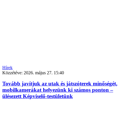
Hírek
Közzétéve:
2026. május 27. 15:40
Tovább javítjuk az utak és játszóterek minőségét,
mobilkamerákat helyezünk ki számos ponton –
ülésezett Képviselő-testületünk