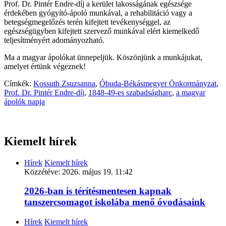
Prof. Dr. Pintér Endre-díj a kerület lakosságának egészsége
érdekében gyógyító-ápoló munkával, a rehabilitáció vagy a
betegségmegelőzés terén kifejtett tevékenységgel, az
egészségügyben kifejtett szervező munkával elért kiemelkedő
teljesítményért adományozható.
Ma a magyar ápolókat ünnepeljük. Köszönjünk a munkájukat,
amelyet értünk végeznek!
Címkék:
Kossuth Zsuzsanna
,
Óbuda-Békásmegyer Önkormányzat
,
Prof. Dr. Pintér Endre-díj
,
1848-49-es szabadságharc
,
a magyar
ápolók napja
Kiemelt hírek
Hírek
Kiemelt hírek
Közzétéve:
2026. május 19. 11:42
2026-ban is térítésmentesen kapnak
tanszercsomagot iskolába menő óvodásaink
Hírek
Kiemelt hírek