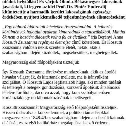
utódok helytállást! És várjuk Óbuda-Békásmegyer lakosainak
javaslatait, ki legyen az idei Prof. Dr. Pintér Endre-díj
kitüntetettje a harmadik kerület lakosságának egészsége
érdekében nyújtott kiemelkedő teljesítményének elismeréseként.
„Egy háború áldozatait lehetetlen összeszámlálni. A háborús
körülmények halottjai gyakran kimaradnak a statisztikákból. Mintha
ők nem a hazáért áldozták volna fel az életüket.”
írja Berényi Anna
Kossuth Zsuzsanna regényes életrajza
című kötetében. És Kossuth
Zsuzsanna valóban nekik szentelte életét, nekik, akik a
szabadságharc idején küzdöttek, megsebesültek, megbetegedtek.
Magyarország első főápolójaként tiszteljük
Így Kossuth Zsuzsanna törekvése mindazoknak, akik az ápolói
hivatást választják, és kitartanak mellette, ma is iránytűként
szolgálhat. Ő Kossuth Lajos legfiatalabb húga, aki minden tudását
és tetterejét a betegek gondozására, korszerű ápolásuk általánossá
tételére fordította, dacolva azzal, hogy kora szabályai erősen
korlátozták egy nő kibontakozásának lehetőségeit.
Kossuth Zsuzsannát Magyarország első főápolójaként tiszteljük.
Hiszen ő dacolva a korszellemmel, a politikai támadásokkal
megszervezte a 1848-49-es szabadságharc idején a sebesült katonák
ellátását, és az első hadikórház megalapítása is az ő érdeme.