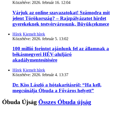
Közzétéve:
2026. február 16. 12:04
Várjuk az online szavazatokat! Számodra mit
jelent Törökország? – Rajzpályázatot hirdet
gyerekeknek testvérvárosunk, Büyükçekmece
Hírek
Kiemelt hírek
Közzétéve:
2026. február 5. 13:02
100 millió forintot ajánlunk fel az államnak a
békásmegyeri HÉV-aluljáró
akadálymentesítésére
Hírek
Kiemelt hírek
Közzétéve:
2026. február 4. 13:37
Dr. Kiss László a hótakarításról: “Ha kell,
megcsinálja Óbuda a Főváros helyett”
Óbuda Újság
Összes
Óbuda újság