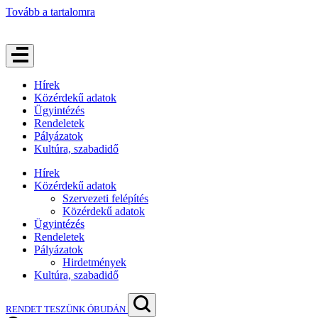
Tovább a tartalomra
Hírek
Közérdekű adatok
Ügyintézés
Rendeletek
Pályázatok
Kultúra, szabadidő
Hírek
Közérdekű adatok
Szervezeti felépítés
Közérdekű adatok
Ügyintézés
Rendeletek
Pályázatok
Hirdetmények
Kultúra, szabadidő
RENDET TESZÜNK ÓBUDÁN