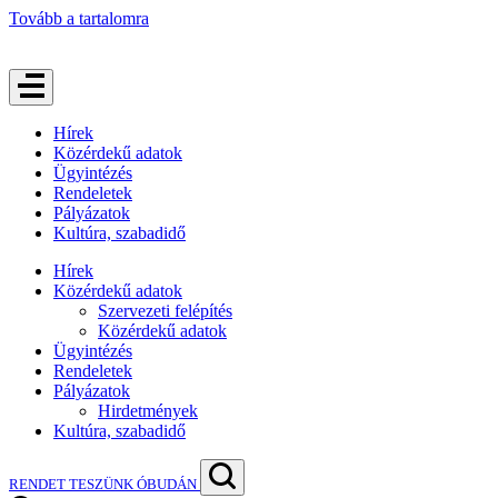
Tovább a tartalomra
Hírek
Közérdekű adatok
Ügyintézés
Rendeletek
Pályázatok
Kultúra, szabadidő
Hírek
Közérdekű adatok
Szervezeti felépítés
Közérdekű adatok
Ügyintézés
Rendeletek
Pályázatok
Hirdetmények
Kultúra, szabadidő
RENDET TESZÜNK ÓBUDÁN