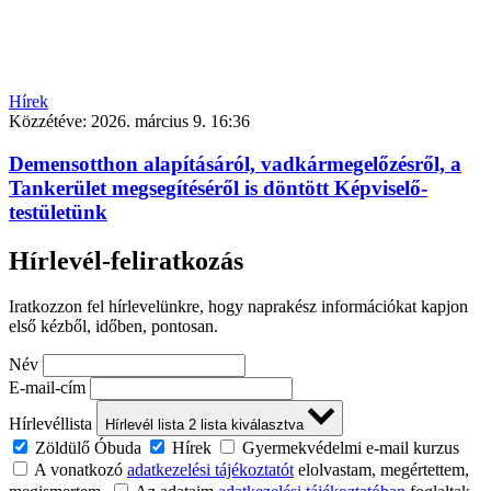
Hírek
Közzétéve:
2026. március 9. 16:36
Demensotthon alapításáról, vadkármegelőzésről, a
Tankerület megsegítéséről is döntött Képviselő-
testületünk
Hírlevél-feliratkozás
Iratkozzon fel hírlevelünkre, hogy naprakész információkat kapjon
első kézből, időben, pontosan.
Név
E-mail-cím
Hírlevéllista
Hírlevél lista
2
lista kiválasztva
Zöldülő Óbuda
Hírek
Gyermekvédelmi e-mail kurzus
A vonatkozó
adatkezelési tájékoztatót
elolvastam, megértettem,