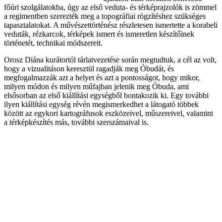
főúri szolgálatokba, úgy az első veduta- és térképrajzolók is zömmel
a regimentben szerezték meg a topográfiai rögzítéshez szükséges
tapasztalatokat. A művészettörténész részletesen ismertette a korabeli
veduták, rézkarcok, térképek ismert és ismeretlen készítőinek
történetét, technikai módszereit.
Orosz Diána kurátortól tárlatvezetése során megtudtuk, a cél az volt,
hogy a vizualitáson keresztül ragadják meg Óbudát, és
megfogalmazzák azt a helyet és azt a pontosságot, hogy mikor,
milyen módon és milyen műfajban jelenik meg Óbuda, ami
elsősorban az első kiállítási egységből bontakozik ki. Egy további
ilyen kiállítási egység révén megismerkedhet a látogató többek
között az egykori kartográfusok eszközeivel, műszereivel, valamint
a térképkészítés más, további szerszámaival is.