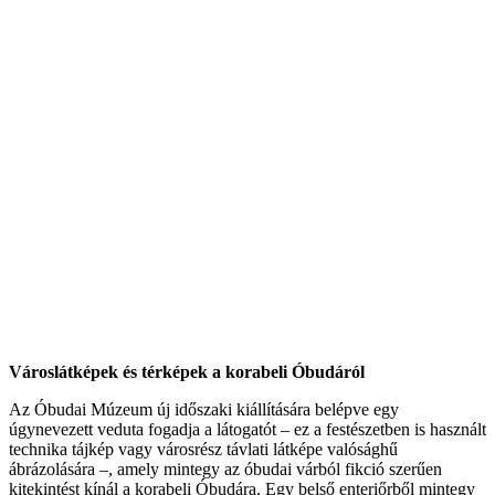
Városlátképek és térképek a korabeli Óbudáról
Az Óbudai Múzeum új időszaki kiállítására belépve egy
úgynevezett veduta fogadja a látogatót – ez a festészetben is használt
technika tájkép vagy városrész távlati látképe valósághű
ábrázolására –, amely mintegy az óbudai várból fikció szerűen
kitekintést kínál a korabeli Óbudára. Egy belső enteriőrből mintegy