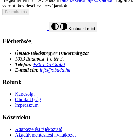
megismertem.
Az adataim
adatkezelési tájékoztatóban
foglaltak
szerinti kezeléséhez hozzájárulok.
Feliratkozás
Kontraszt mód
Elérhetőség
Óbuda-Békásmegyer Önkormányzat
1033 Budapest, Fő tér 3.
Telefon:
+36 1 437 8500
E-mail cím:
info@obuda.hu
Rólunk
Kapcsolat
Óbuda Újság
Impresszum
Közérdekű
Adatkezelési tájékoztató
Akadálymentesítési nyilatkozat