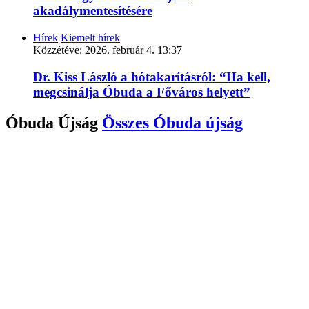
akadálymentesítésére
Hírek
Kiemelt hírek
Közzétéve:
2026. február 4. 13:37
Dr. Kiss László a hótakarításról: “Ha kell,
megcsinálja Óbuda a Főváros helyett”
Óbuda Újság
Összes
Óbuda újság