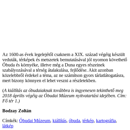
Az 1600-as évek legelejétől csaknem a XIX. század végéig készült
veduták, térképek és metszetek bemutatásával jól nyomon követhető
Óbuda és környéke, illetve még a Duna egyes részeinek
szabályozásával a térség átalakulása, fejlődése. Akit azonban
közelebbről érdekel a téma, az ne számítson gyors tárlatlátogatásra,
mert bizony könnyen el lehet veszni a részletekben.
(
A kiállítás az óbudaiaknak továbbra is ingyenesen tekinthető meg
2018 április végéig az Óbudai Múzeum nyitvatartási idejében. Cím:
Fő tér 1.)
Bodzay Zoltán
Címkék:
Óbudai Múzeum
,
kiállítás
,
óbuda
,
térkép
,
kartográfia
,
látkép