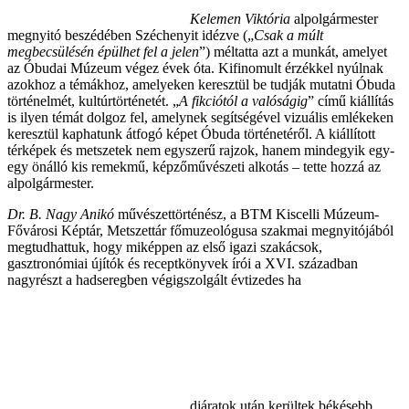
Kelemen Viktória
alpolgármester
megnyitó beszédében Széchenyit idézve („
Csak a múlt
megbecsülésén épülhet fel a jelen
”) méltatta azt a munkát, amelyet
az Óbudai Múzeum végez évek óta. Kifinomult érzékkel nyúlnak
azokhoz a témákhoz, amelyeken keresztül be tudják mutatni Óbuda
történelmét, kultúrtörténetét. „
A fikciótól a valóságig
” című kiállítás
is ilyen témát dolgoz fel, amelynek segítségével vizuális emlékeken
keresztül kaphatunk átfogó képet Óbuda történetéről. A kiállított
térképek és metszetek nem egyszerű rajzok, hanem mindegyik egy-
egy önálló kis remekmű, képzőművészeti alkotás – tette hozzá az
alpolgármester.
Dr. B. Nagy Anikó
művészettörténész, a BTM Kiscelli Múzeum-
Fővárosi Képtár, Metszettár főmuzeológusa szakmai megnyitójából
megtudhattuk, hogy miképpen az első igazi szakácsok,
gasztronómiai újítók és receptkönyvek írói a XVI. században
nagyrészt a hadseregben végigszolgált évtizedes ha
djáratok után kerültek békésebb