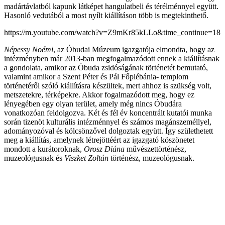
madártávlatból kapunk látképet hangulatbeli és térélménnyel együtt.
Hasonló vedutából a most nyílt kiállításon több is megtekinthető.
https://m.youtube.com/watch?v=Z9mKr85kLLo&time_continue=18
Népessy Noémi
, az Óbudai Múzeum igazgatója elmondta, hogy az
intézményben már 2013-ban megfogalmazódott ennek a kiállításnak
a gondolata, amikor az Óbuda zsidóságának történetét bemutató,
valamint amikor a Szent Péter és Pál Főplébánia- templom
történetéről szóló kiállításra készültek, mert ahhoz is szükség volt,
metszetekre, térképekre. Akkor fogalmazódott meg, hogy ez
lényegében egy olyan terület, amely még nincs Óbudára
vonatkozóan feldolgozva. Két és fél év koncentrált kutatói munka
során tizenöt kulturális intézménnyel és számos magánszeméllyel,
adományozóval és kölcsönzővel dolgoztak együtt. Így születhetett
meg a kiállítás, amelynek létrejöttéért az igazgató köszönetet
mondott a kurátoroknak,
Orosz Diána
művészettörténész,
muzeológusnak és
Viszket Zoltán
történész, muzeológusnak.