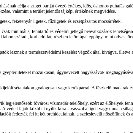
sának célja a sziget partját övező értékes, idős, őshonos puhafás galér
zése, valamint a terület jelentős tájképi értékének megvédése.
etek, feketenyár-ligetek, fűzligetek és ecsetpázsitos mocsárrétek.
sak minimális, fenntartó és védelmi jellegű beavatkozások lehetségese
ni lábon száradt, korhadó fát, részben letört ágat éppúgy, mint odvas tö
etők lesznek a természetvédelmi kezelést végzők által kivágva, illetve a
es gyepterületeket mozaikosan, úgynevezett hagyássávok meghagyásával,
ijelölt sétautakon gyalogosan vagy kerékpárral. A fészkelő madarak és a
yik legjelentősebb fővárosi vízimadár-telelőhely, ezért az élőhelyek fenn
. A védett fajok közül itt nyílik kora tavasszal a ligeti vagy dunai csil
ulációit fedezték fel itt két orchideafajnak, a széleslevelű nőszőfűnek és