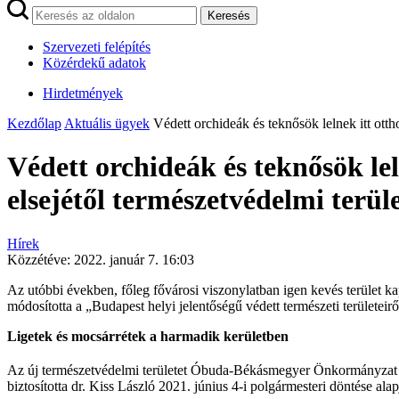
Keresés
Szervezeti felépítés
Közérdekű adatok
Hirdetmények
Kezdőlap
Aktuális ügyek
Védett orchideák és teknősök lelnek itt otth
Védett orchideák és teknősök lel
elsejétől természetvédelmi terül
Hírek
Közzétéve:
2022. január 7. 16:03
Az utóbbi években, főleg fővárosi viszonylatban igen kevés terület k
módosította a „Budapest helyi jelentőségű védett természeti területeir
Ligetek és mocsárrétek a harmadik kerületben
Az új természetvédelmi területet Óbuda-Békásmegyer Önkormányzat 
biztosította dr. Kiss László 2021. június 4-i polgármesteri döntése alap