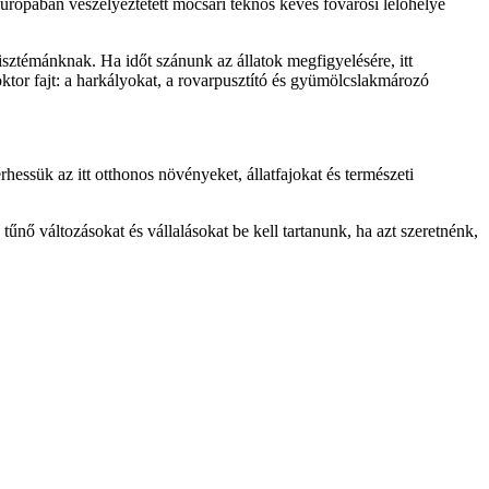
Európában veszélyeztetett mocsári teknős kevés fővárosi lelőhelye
zisztémánknak. Ha időt szánunk az állatok megfigyelésére, itt
ktor fajt: a harkályokat, a rovarpusztító és gyümölcslakmározó
essük az itt otthonos növényeket, állatfajokat és természeti
űnő változásokat és vállalásokat be kell tartanunk, ha azt szeretnénk,