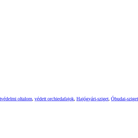
tvédelmi oltalom
,
védett orchiedafajok
,
Hajógyári-sziget
,
Óbudai-sziget