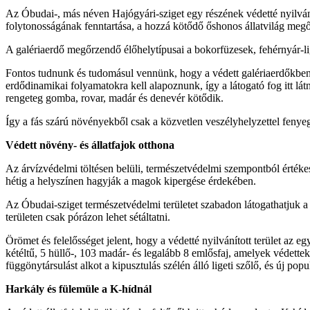
Az Óbudai-, más néven Hajógyári-sziget egy részének védetté nyilvánítá
folytonosságának fenntartása, a hozzá kötődő őshonos állatvilág megőr
A galériaerdő megőrzendő élőhelytípusai a bokorfüzesek, fehérnyár-lig
Fontos tudnunk és tudomásul vennünk, hogy a védett galériaerdőkben c
erdődinamikai folyamatokra kell alapoznunk, így a látogató fog itt lát
rengeteg gomba, rovar, madár és denevér kötődik.
Így a fás szárú növényekből csak a közvetlen veszélyhelyzettel fenyeg
Védett növény- és állatfajok otthona
Az árvízvédelmi töltésen belüli, természetvédelmi szempontból érték
hétig a helyszínen hagyják a magok kipergése érdekében.
Az Óbudai-sziget természetvédelmi területet szabadon látogathatjuk a k
területen csak pórázon lehet sétáltatni.
Örömet és felelősséget jelent, hogy a védetté nyilvánított terület az eg
kétéltű, 5 hüllő-, 103 madár- és legalább 8 emlősfaj, amelyek védettek
függönytársulást alkot a kipusztulás szélén álló ligeti szőlő, és új pop
Harkály és fülemüle a K-hídnál