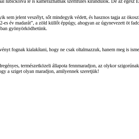
ídnál lubickolva le is kamerázhatnak szemfüles kirándulók. De az egész 
gyik sem jelent veszélyt, sőt mindegyik védett, és hasznos tagja az ökos
2-es év madarát”, a zöld küllőt éppúgy, ahogyan az úgynevezett öt fado
ásában gyönyörködhetünk.
ényt fognak kialakítani, hogy ne csak oltalmazzuk, hanem meg is ismerh
regényes, természetközeli állapota fennmaradjon, az olykor szigorúnak t
y a sziget olyan maradjon, amilyennek szeretjük!