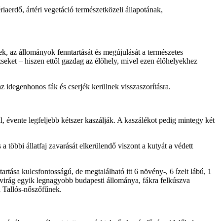
iaerdő, ártéri vegetáció természetközeli állapotának,
k, az állományok fenntartását és megújulását a természetes
rzseket – hiszen ettől gazdag az élőhely, mivel ezen élőhelyekhez
z idegenhonos fák és cserjék kerülnek visszaszorításra.
 évente legfeljebb kétszer kaszálják. A kaszálékot pedig mintegy két
 többi állatfaj zavarását elkerülendő viszont a kutyát a védett
tartása kulcsfontosságú, de megtalálható itt 6 növény-, 6 ízelt lábú, 1
lagvirág egyik legnagyobb budapesti állománya, fákra felkúszva
 a Tallós-nőszőfűnek.