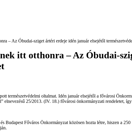
onra – Az Óbudai-sziget ártéri erdeje idén január elsejétől természetvéde
nek itt otthonra – Az Óbudai-szig
et
apott természetvédelmi oltalmat. Idén január elsejétől a fővárosi Önk
ől” elnevezésű 25/2013. (IV. 18.) fővárosi önkormányzati rendeletet, így
és Budapest Főváros Önkormányzat közösen hozta létre, hiszen a 250
ján.