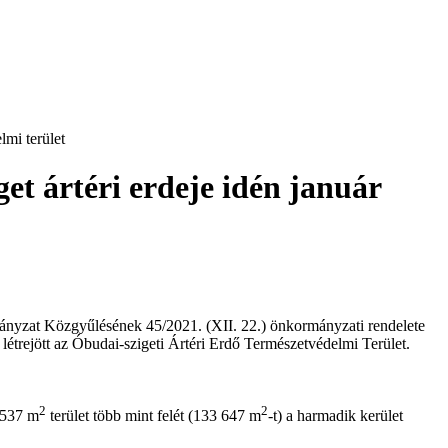
lmi terület
et ártéri erdeje idén január
ormányzat Közgyűlésének 45/2021. (XII. 22.) önkormányzati rendelete
 létrejött az Óbudai-szigeti Ártéri Erdő Természetvédelmi Terület.
2
2
 537 m
terület több mint felét (133 647 m
-t) a harmadik kerület