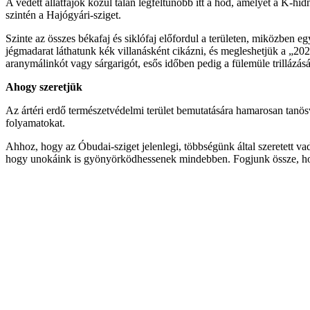
A védett állatfajok közül talán legfeltűnőbb itt a hód, amelyet a K-h
szintén a Hajógyári-sziget.
Szinte az összes békafaj és siklófaj előfordul a területen, miközben e
jégmadarat láthatunk kék villanásként cikázni, és megleshetjük a „202
aranymálinkót vagy sárgarigót, esős időben pedig a fülemüle trilláz
Ahogy szeretjük
Az ártéri erdő természetvédelmi terület bemutatására hamarosan tanösv
folyamatokat.
Ahhoz, hogy az Óbudai-sziget jelenlegi, többségünk által szeretett vad
hogy unokáink is gyönyörködhessenek mindebben. Fogjunk össze, hog