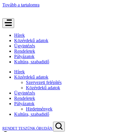
Tovább a tartalomra
Hírek
Közérdekű adatok
Ügyintézés
Rendeletek
Pályázatok
Kultúra, szabadidő
Hírek
Közérdekű adatok
Szervezeti felépítés
Közérdekű adatok
Ügyintézés
Rendeletek
Pályázatok
Hirdetmények
Kultúra, szabadidő
RENDET TESZÜNK ÓBUDÁN