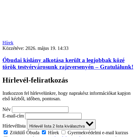
Hírek
Közzétéve:
2026. május 19. 14:33
Óbudai kislány alkotása került a legjobbak közé
török testvérvárosunk rajzversenyén – Gratulálunk!
Hírlevél-feliratkozás
Iratkozzon fel hírlevelünkre, hogy naprakész információkat kapjon
első kézből, időben, pontosan.
Név
E-mail-cím
Hírlevéllista
Hírlevél lista
2
lista kiválasztva
Zöldülő Óbuda
Hírek
Gyermekvédelmi e-mail kurzus