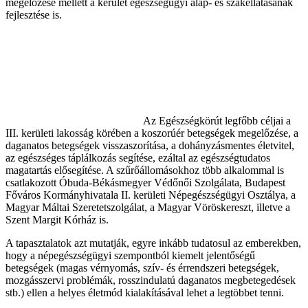
megelőzése mellett a kerület egészségügyi alap- és szakellátásának
fejlesztése is.
Az Egészségkörút legfőbb céljai a
III. kerületi lakosság körében a koszorúér betegségek megelőzése, a
daganatos betegségek visszaszorítása, a dohányzásmentes életvitel,
az egészséges táplálkozás segítése, ezáltal az egészségtudatos
magatartás elősegítése. A szűrőállomásokhoz több alkalommal is
csatlakozott Óbuda-Békásmegyer Védőnői Szolgálata, Budapest
Főváros Kormányhivatala II. kerületi Népegészségügyi Osztálya, a
Magyar Máltai Szeretetszolgálat, a Magyar Vöröskereszt, illetve a
Szent Margit Kórház is.
A tapasztalatok azt mutatják, egyre inkább tudatosul az emberekben,
hogy a népegészségügyi szempontból kiemelt jelentőségű
betegségek (magas vérnyomás, szív- és érrendszeri betegségek,
mozgásszervi problémák, rosszindulatú daganatos megbetegedések
stb.) ellen a helyes életmód kialakításával lehet a legtöbbet tenni.