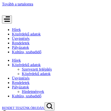
Tovább a tartalomra
Hírek
Közérdekű adatok
Ügyintézés
Rendeletek
Pályázatok
Kultúra, szabadidő
Hírek
Közérdekű adatok
Szervezeti felépítés
Közérdekű adatok
Ügyintézés
Rendeletek
Pályázatok
Hirdetmények
Kultúra, szabadidő
RENDET TESZÜNK ÓBUDÁN