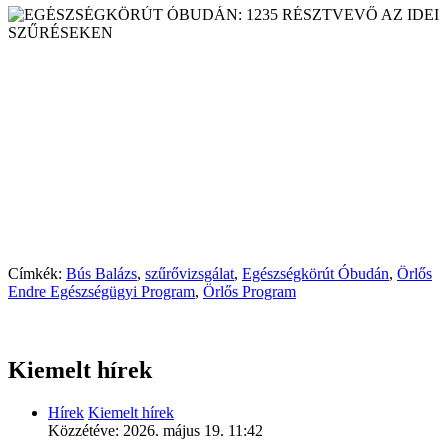
Címkék:
Bús Balázs
,
szűrővizsgálat
,
Egészségkörút Óbudán
,
Örlős
Endre Egészségügyi Program
,
Örlős Program
Kiemelt hírek
Hírek
Kiemelt hírek
Közzétéve:
2026. május 19. 11:42