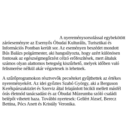
A nyereménysorsolással egybekötött
záróeseményre az Esernyős Óbudai Kulturális, Turisztikai és
Információs Pontban került sor. Az eseményen beszédet mondott
Bús Balázs polgármester, aki hangsúlyozta, hogy azért különösen
fontosak az egészségmegőrzést célzó erőfeszítések, mert általuk
számos olyan alattomos betegség kiszűrhető, melyek időben való
felismerése nélkül akár végzetesek is lehetnek.
A szűrőprogramokon résztvevők pecséteket gyűjthettek az értékes
nyereményekért. Az idei győztes Szabó György, aki a Berguson
Kerékpárszaküzlet és Szerviz által felajánlott bicikli mellett másfél
órás életmód tanácsadást és az Óbudai Múzeumba szóló családi
belépőt vihetett haza. További nyertesek: Gellért József, Berecz
Bettina, Pócs Anett és Kristály Veronika.