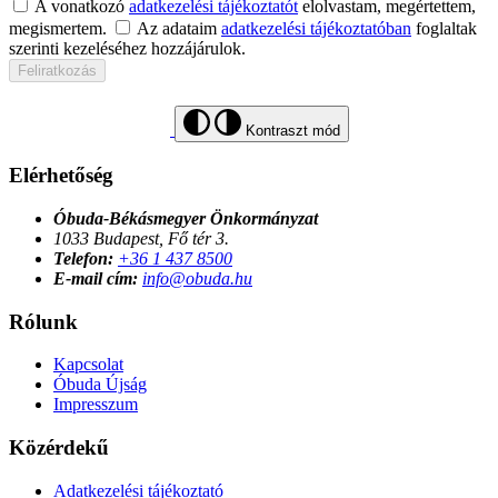
A vonatkozó
adatkezelési tájékoztatót
elolvastam, megértettem,
megismertem.
Az adataim
adatkezelési tájékoztatóban
foglaltak
szerinti kezeléséhez hozzájárulok.
Feliratkozás
Kontraszt mód
Elérhetőség
Óbuda-Békásmegyer Önkormányzat
1033 Budapest, Fő tér 3.
Telefon:
+36 1 437 8500
E-mail cím:
info@obuda.hu
Rólunk
Kapcsolat
Óbuda Újság
Impresszum
Közérdekű
Adatkezelési tájékoztató