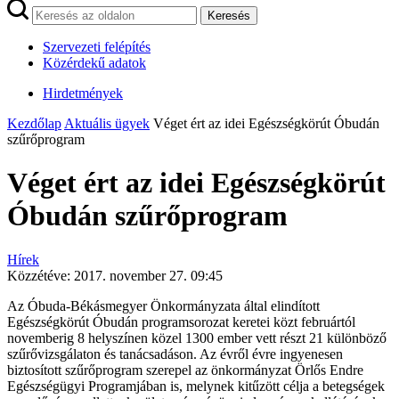
Keresés
Szervezeti felépítés
Közérdekű adatok
Hirdetmények
Kezdőlap
Aktuális ügyek
Véget ért az idei Egészségkörút Óbudán
szűrőprogram
Véget ért az idei Egészségkörút
Óbudán szűrőprogram
Hírek
Közzétéve:
2017. november 27. 09:45
Az Óbuda-Békásmegyer Önkormányzata által elindított
Egészségkörút Óbudán programsorozat keretei közt februártól
novemberig 8 helyszínen közel 1300 ember vett részt 21 különböző
szűrővizsgálaton és tanácsadáson. Az évről évre ingyenesen
biztosított szűrőprogram szerepel az önkormányzat Örlős Endre
Egészségügyi Programjában is, melynek kitűzött célja a betegségek