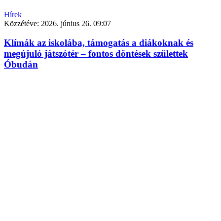
Hírek
Közzétéve:
2026. június 26. 09:07
Klímák az iskolába, támogatás a diákoknak és
megújuló játszótér – fontos döntések születtek
Óbudán