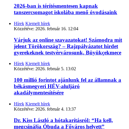
2026-ban is térítésmentesen kapnak
tanszercsomagot iskolába menő óvodásaink
Hírek
Kiemelt hírek
Közzétéve:
2026. február 16. 12:04
Várjuk az online szavazatokat! Számodra mit
jelent Törökország? – Rajzpályázatot hirdet
gyerekeknek testvérvárosunk, Büyükçekmece
Hírek
Kiemelt hírek
Közzétéve:
2026. február 5. 13:02
100 millió forintot ajánlunk fel az államnak a
békásmegyeri HÉV-aluljáró
akadálymentesítésére
Hírek
Kiemelt hírek
Közzétéve:
2026. február 4. 13:37
Dr. Kiss László a hótakarításról: “Ha kell,
megcsinálja Óbuda a Főváros helyett”