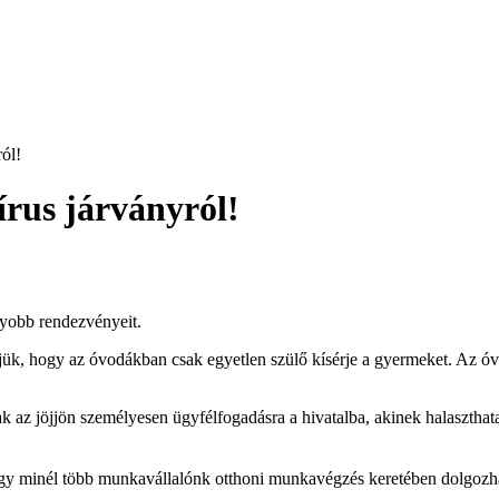
ól!
írus járványról!
gyobb rendezvényeit.
k, hogy az óvodákban csak egyetlen szülő kísérje a gyermeket. Az óvo
ak az jöjjön személyesen ügyfélfogadásra a hivatalba, akinek halasztha
hogy minél több munkavállalónk otthoni munkavégzés keretében dolgozh