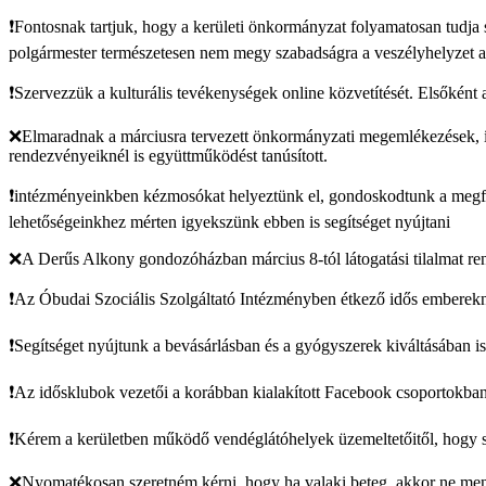
❗️Fontosnak tartjuk, hogy a kerületi önkormányzat folyamatosan tudja 
polgármester természetesen nem megy szabadságra a veszélyhelyzet al
❗️Szervezzük a kulturális tevékenységek online közvetítését. Elsőkén
❌Elmaradnak a márciusra tervezett önkormányzati megemlékezések, íg
rendezvényeiknél is együttműködést tanúsított.
❗intézményeinkben kézmosókat helyeztünk el, gondoskodtunk a megfelel
lehetőségeinkhez mérten igyekszünk ebben is segítséget nyújtani
❌A Derűs Alkony gondozóházban március 8-tól látogatási tilalmat ren
❗️Az Óbudai Szociális Szolgáltató Intézményben étkező idős embereknek
❗️Segítséget nyújtunk a bevásárlásban és a gyógyszerek kiváltásában is
❗️Az idősklubok vezetői a korábban kialakított Facebook csoportokban, 
❗️Kérem a kerületben működő vendéglátóhelyek üzemeltetőitől, hogy s
❌Nyomatékosan szeretném kérni, hogy ha valaki beteg, akkor ne menj