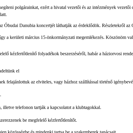
segíteni polgárainkat, ezért a hivatal vezetői és az intézmények vezet
att.
t az Óbudai Danubia koncertjét láthatják az érdeklődök. Részletekről a
y a kerületi március 15-önkormányzati megemlékezés. Köszönöm valamenn
ő kézfertőtlenítő folyadékok beszerzéséről, habár a háziorvosi rendelő
deltünk el
 felajánlottuk az elviteles, vagy házhoz szállítással történő igénybevét
.
illetve telefonon tartják a kapcsolatot a klubtagokkal.
zerezzenek be megfelelő kézfertőtlenítőt.
en közösségbe és mindenki tartsa be a szakemberek tanácsait.