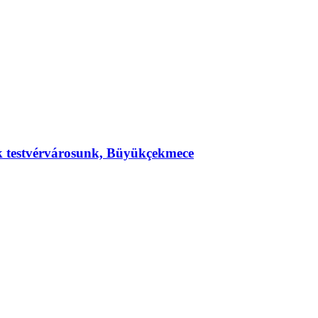
ek testvérvárosunk, Büyükçekmece