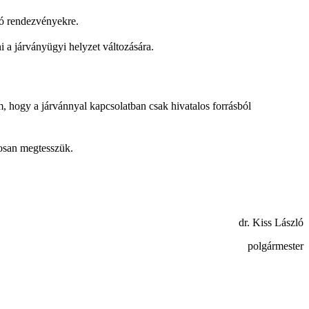
dó rendezvényekre.
 a járványügyi helyzet változására.
em, hogy a járvánnyal kapcsolatban csak hivatalos forrásból
tosan megtesszük.
dr. Kiss László
polgármester