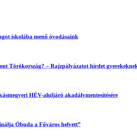
magot iskolába menő óvodásaink
lent Törökország? – Rajzpályázatot hirdet gyerekekn
békásmegyeri HÉV-aluljáró akadálymentesítésére
sinálja Óbuda a Főváros helyett”