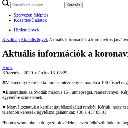
Keresés
Szervezeti felépítés
Közérdekű adatok
Hirdetmények
Kezdőlap
Aktuális ügyek
Aktuális információk a koronavírus járványr
Aktuális információk a koronav
Hírek
Közzétéve:
2020. március 13. 08:29
❌Valamennyi kerületi kulturális intézmény lemondta a 100 fősnél na
❌Elmaradnak az óvodák március 15-i ünnepségei, rendezvényei. Kérjü
egyenlőre szünetelnek.
❌ Megváltoztattuk a kerület ügyfélszolgálati rendjét. Kérjük, hogy cs
telefonon keressék ügyfélszolgálatunkat: +36 1 437 85 01
❗️Fontos számunkra a dolgozóink védelme, ezért felkészültünk arra,