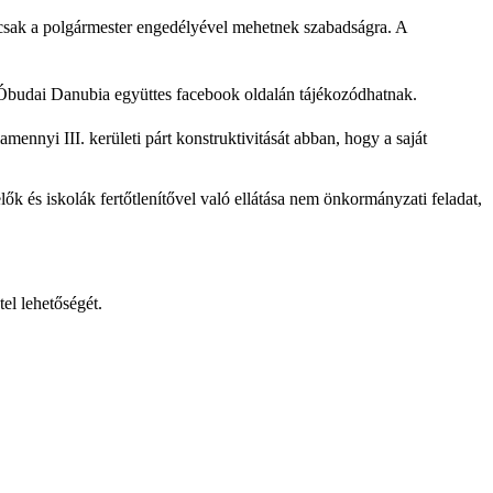
ői csak a polgármester engedélyével mehetnek szabadságra. A
z Óbudai Danubia együttes facebook oldalán tájékozódhatnak.
yi III. kerületi párt konstruktivitását abban, hogy a saját
k és iskolák fertőtlenítővel való ellátása nem önkormányzati feladat,
el lehetőségét.