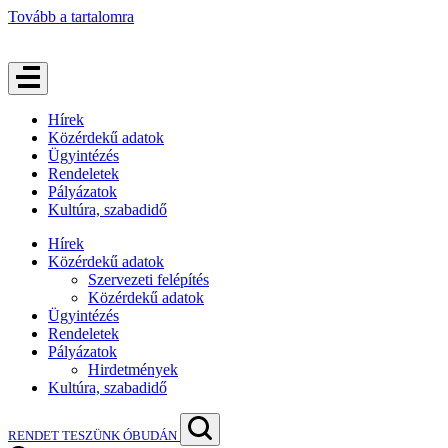
Tovább a tartalomra
Hírek
Közérdekű adatok
Ügyintézés
Rendeletek
Pályázatok
Kultúra, szabadidő
Hírek
Közérdekű adatok
Szervezeti felépítés
Közérdekű adatok
Ügyintézés
Rendeletek
Pályázatok
Hirdetmények
Kultúra, szabadidő
RENDET TESZÜNK ÓBUDÁN