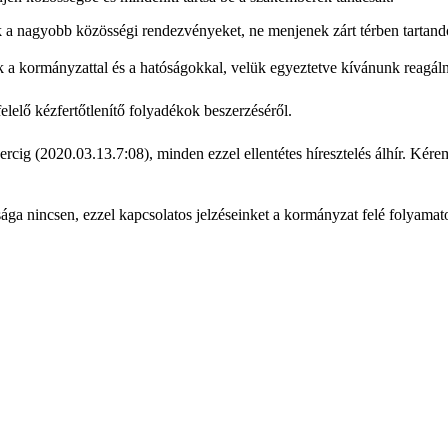
ék a nagyobb közösségi rendezvényeket, ne menjenek zárt térben tartan
a kormányzattal és a hatóságokkal, velük egyeztetve kívánunk reagálni
elő kézfertőtlenítő folyadékok beszerzéséről.
ercig (2020.03.13.7:08), minden ezzel ellentétes híresztelés álhír. Kér
ága nincsen, ezzel kapcsolatos jelzéseinket a kormányzat felé folyama