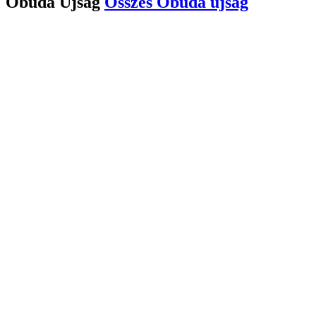
Óbuda Újság
Összes
Óbuda újság