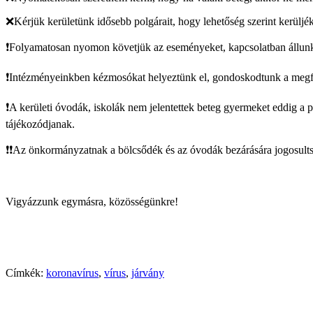
❌Kérjük kerületünk idősebb polgárait, hogy lehetőség szerint kerülj
❗️Folyamatosan nyomon követjük az eseményeket, kapcsolatban állunk 
❗️Intézményeinkben kézmosókat helyeztünk el, gondoskodtunk a megfel
❗️A kerületi óvodák, iskolák nem jelentettek beteg gyermeket eddig a p
tájékozódjanak.
❗️❗️Az önkormányzatnak a bölcsődék és az óvodák bezárására jogosults
Vigyázzunk egymásra, közösségünkre!
Címkék:
koronavírus
,
vírus
,
járvány