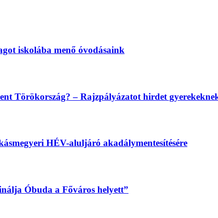
magot iskolába menő óvodásaink
lent Törökország? – Rajzpályázatot hirdet gyerekekn
békásmegyeri HÉV-aluljáró akadálymentesítésére
sinálja Óbuda a Főváros helyett”