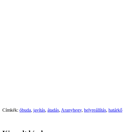
Címkék:
óbuda
,
javítás
,
átadás
,
Aranyhegy
,
helyreállítás
,
határkő