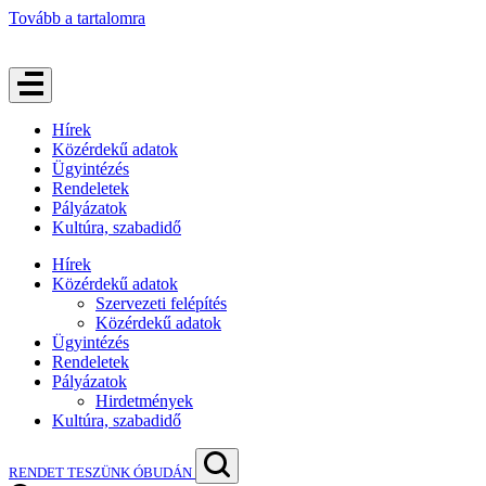
Tovább a tartalomra
Hírek
Közérdekű adatok
Ügyintézés
Rendeletek
Pályázatok
Kultúra, szabadidő
Hírek
Közérdekű adatok
Szervezeti felépítés
Közérdekű adatok
Ügyintézés
Rendeletek
Pályázatok
Hirdetmények
Kultúra, szabadidő
RENDET TESZÜNK ÓBUDÁN