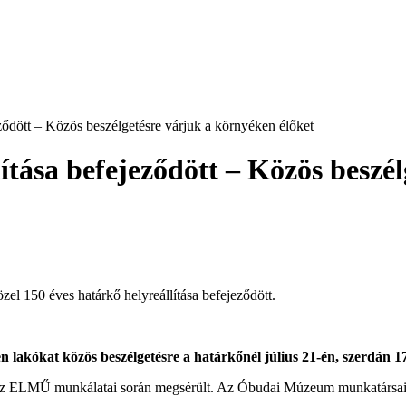
ződött – Közös beszélgetésre várjuk a környéken élőket
ítása befejeződött – Közös beszé
özel 150 éves határkő helyreállítása befejeződött.
akókat közös beszélgetésre a határkőnél július 21-én, szerdán 17
z ELMŰ munkálatai során megsérült. Az Óbudai Múzeum munkatársai a h