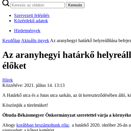
Keresés
Szervezeti felépítés
Közérdekű adatok
Hirdetmények
Kezdőlap
Aktuális ügyek
Az aranyhegyi határkő helyreállítása befeje
Az aranyhegyi határkő helyreáll
élőket
Hírek
Közzétéve:
2021. július 14. 13:13
A Határkő utca és a Jutas utca sarkán, az út kereszteződésében álló, k
Köszönjük a türelmüket!
Óbuda-Békásmegyer Önkormányzat szeretettel várja a környéken l
Ahogy
korábban beszámoltunk róla:
a határkő 2020. október 26-án a
szenvedett: a kőtest kettétört.