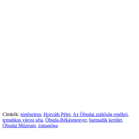
Címkék:
történelem
,
Horváth Péter
,
Az Óbudai zsidóság emékei
,
tematikus városi séta
,
Óbuda-Békásmegyer
,
harmadik kerület
,
Óbudai Múzeum
,
zsinagóga