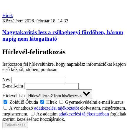
Hírek
Közzétéve:
2026. február 18. 14:33
Nagytakarítás lesz a csillaghegyi fürdőben, három
napig nem látogatható
Hírlevél-feliratkozás
Iratkozzon fel hírlevelünkre, hogy naprakész információkat kapjon
első kézből, időben, pontosan.
Név
E-mail-cím
Hírlevéllista
Hírlevél lista
2
lista kiválasztva
Zöldülő Óbuda
Hírek
Gyermekvédelmi e-mail kurzus
A vonatkozó
adatkezelési tájékoztatót
elolvastam, megértettem,
megismertem.
Az adataim
adatkezelési tájékoztatóban
foglaltak
szerinti kezeléséhez hozzájárulok.
Feliratkozás