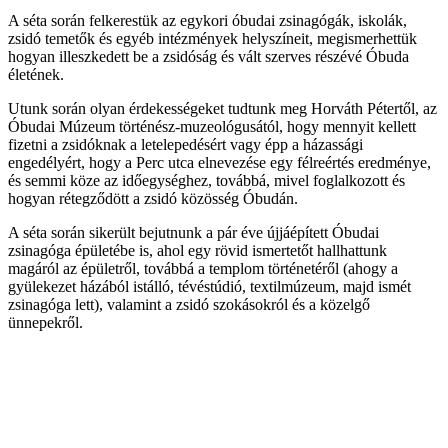
A séta során felkerestük az egykori óbudai zsinagógák, iskolák,
zsidó temetők és egyéb intézmények helyszíneit, megismerhettük
hogyan illeszkedett be a zsidóság és vált szerves részévé Óbuda
életének.
Utunk során olyan érdekességeket tudtunk meg Horváth Pétertől, az
Óbudai Múzeum történész-muzeológusától, hogy mennyit kellett
fizetni a zsidóknak a letelepedésért vagy épp a házassági
engedélyért, hogy a Perc utca elnevezése egy félreértés eredménye,
és semmi köze az időegységhez, továbbá, mivel foglalkozott és
hogyan rétegződött a zsidó közösség Óbudán.
A séta során sikerült bejutnunk a pár éve újjáépített Óbudai
zsinagóga épületébe is, ahol egy rövid ismertetőt hallhattunk
magáról az épületről, továbbá a templom történetéről (ahogy a
gyülekezet házából istálló, tévéstúdió, textilmúzeum, majd ismét
zsinagóga lett), valamint a zsidó szokásokról és a közelgő
ünnepekről.