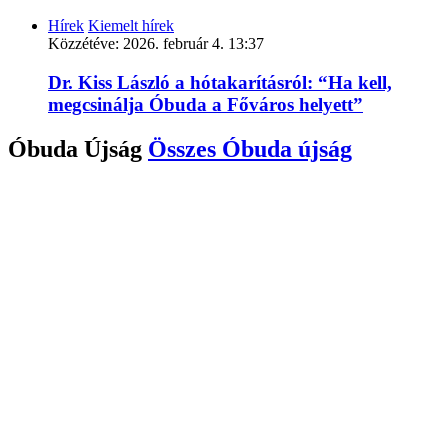
Hírek
Kiemelt hírek
Közzétéve:
2026. február 4. 13:37
Dr. Kiss László a hótakarításról: “Ha kell,
megcsinálja Óbuda a Főváros helyett”
Óbuda Újság
Összes
Óbuda újság