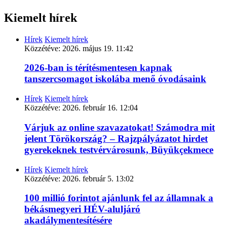
Kiemelt hírek
Hírek
Kiemelt hírek
Közzétéve:
2026. május 19. 11:42
2026-ban is térítésmentesen kapnak
tanszercsomagot iskolába menő óvodásaink
Hírek
Kiemelt hírek
Közzétéve:
2026. február 16. 12:04
Várjuk az online szavazatokat! Számodra mit
jelent Törökország? – Rajzpályázatot hirdet
gyerekeknek testvérvárosunk, Büyükçekmece
Hírek
Kiemelt hírek
Közzétéve:
2026. február 5. 13:02
100 millió forintot ajánlunk fel az államnak a
békásmegyeri HÉV-aluljáró
akadálymentesítésére