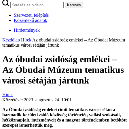
Keresés
Szervezeti felépítés
Közérdekű adatok
Hirdetmények
Kezdőlap
Hírek
Az óbudai zsidóság emlékei – Az Óbudai Múzeum
tematikus városi sétáján jártunk
Az óbudai zsidóság emlékei –
Az Óbudai Múzeum tematikus
városi sétáján jártunk
Hírek
Közzétéve:
2023. augusztus 24. 10:01
Az Óbudai zsidóság emlékei című tematikus városi sétán a
harmadik kerületi zsidó közösség történetét, vallási szokásait,
hétköznapjait, intézményeit és a magyar történelemben betöltött
szerepét ismerhettük meg.