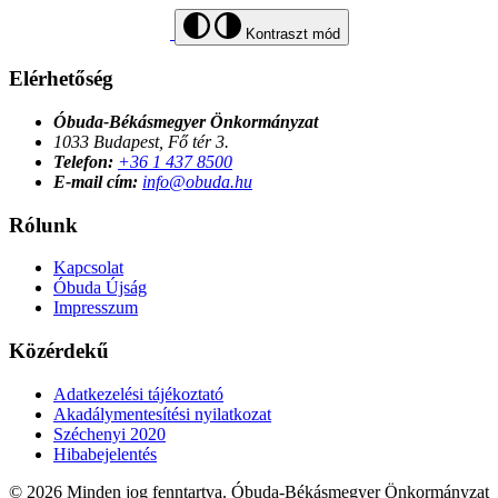
Kontraszt mód
Elérhetőség
Óbuda-Békásmegyer Önkormányzat
1033 Budapest, Fő tér 3.
Telefon:
+36 1 437 8500
E-mail cím:
info@obuda.hu
Rólunk
Kapcsolat
Óbuda Újság
Impresszum
Közérdekű
Adatkezelési tájékoztató
Akadálymentesítési nyilatkozat
Széchenyi 2020
Hibabejelentés
© 2026 Minden jog fenntartva. Óbuda-Békásmegyer Önkormányzat