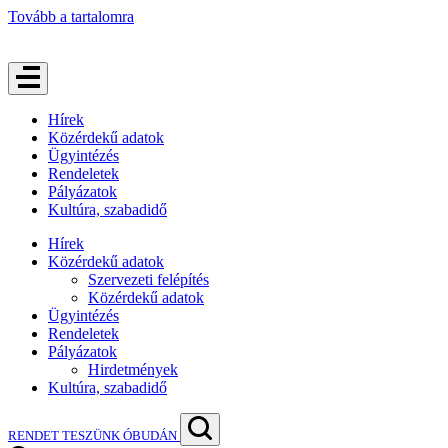
Tovább a tartalomra
Hírek
Közérdekű adatok
Ügyintézés
Rendeletek
Pályázatok
Kultúra, szabadidő
Hírek
Közérdekű adatok
Szervezeti felépítés
Közérdekű adatok
Ügyintézés
Rendeletek
Pályázatok
Hirdetmények
Kultúra, szabadidő
RENDET TESZÜNK ÓBUDÁN