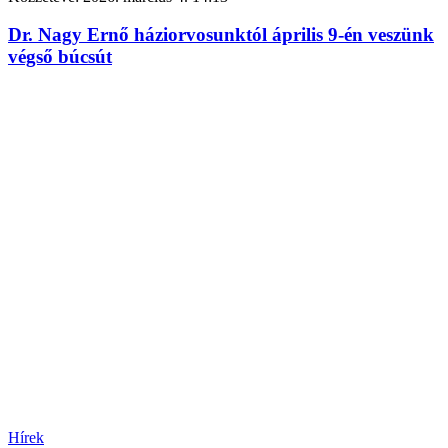
Dr. Nagy Ernő háziorvosunktól április 9-én veszünk
végső búcsút
Hírek