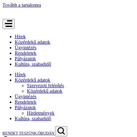
Tovább a tartalomra
Hírek
Közérdekű adatok
Ügyintézés
Rendeletek
Pályázatok
Kultúra, szabadidő
Hírek
Közérdekű adatok
Szervezeti felépítés
Közérdekű adatok
Ügyintézés
Rendeletek
Pályázatok
Hirdetmények
Kultúra, szabadidő
RENDET TESZÜNK ÓBUDÁN