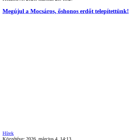
Megújul a Mocsáros, őshonos erdőt telepítettünk!
Hírek
Közzétéve:
2026. március 4. 14:13