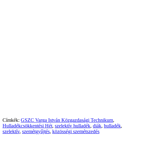
Címkék:
GSZC Varga István Közgazdasági Technikum
,
Hulladékcsökkentési Hét
,
szelektív hulladék
,
diák
,
hulladék
,
szelektív
,
szemétgyűjtés
,
közösségi szemétszedés