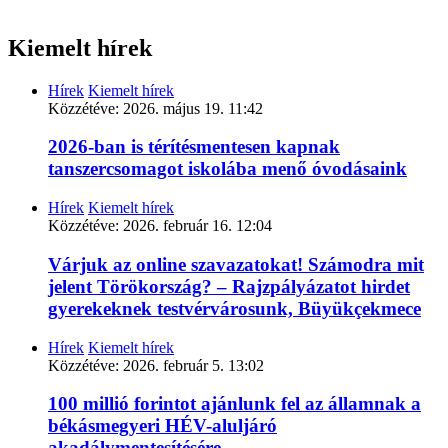
Kiemelt hírek
Hírek
Kiemelt hírek
Közzétéve:
2026. május 19. 11:42
2026-ban is térítésmentesen kapnak
tanszercsomagot iskolába menő óvodásaink
Hírek
Kiemelt hírek
Közzétéve:
2026. február 16. 12:04
Várjuk az online szavazatokat! Számodra mit
jelent Törökország? – Rajzpályázatot hirdet
gyerekeknek testvérvárosunk, Büyükçekmece
Hírek
Kiemelt hírek
Közzétéve:
2026. február 5. 13:02
100 millió forintot ajánlunk fel az államnak a
békásmegyeri HÉV-aluljáró
akadálymentesítésére