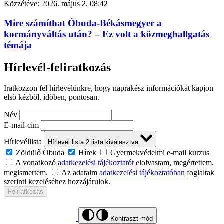
Közzétéve:
2026. május 2. 08:42
Mire számíthat Óbuda-Békásmegyer a
kormányváltás után? – Ez volt a közmeghallgatás
témája
Hírlevél-feliratkozás
Iratkozzon fel hírlevelünkre, hogy naprakész információkat kapjon
első kézből, időben, pontosan.
Név
E-mail-cím
Hírlevéllista
Hírlevél lista
2
lista kiválasztva
Zöldülő Óbuda
Hírek
Gyermekvédelmi e-mail kurzus
A vonatkozó
adatkezelési tájékoztatót
elolvastam, megértettem,
megismertem.
Az adataim
adatkezelési tájékoztatóban
foglaltak
szerinti kezeléséhez hozzájárulok.
Feliratkozás
Kontraszt mód