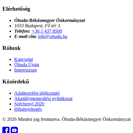
Elérhetőség
Óbuda-Békásmegyer Önkormányzat
1033 Budapest, Fő tér 3.
Telefon:
+36 1 437 8500
E-mail cím:
info@obuda.hu
Rólunk
Kapcsolat
Óbuda Újság
Impresszum
Közérdekű
Adatkezelési tájékoztató
Akadálymentesítési nyilatkozat
Széchenyi 2020
Hibabejelentés
© 2026 Minden jog fenntartva. Óbuda-Békásmegyer Önkormányzat