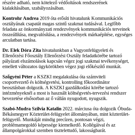
részére adható, nem kötelező védőoltások rendszerének
kialakításában, szabályozásában.
Kontrohr Andrea
2019 óta erősíti hivatalunk Kommunikációs
osztályának csapatát magas szintű szakmai tudásával. Legfőbb
feladata az önkormányzati rendezvények kommunikációs terveinek
összeállítása, megvalósítása, a rendezvények márkaépítése, egységes
arculatban tartása.
Dr. Elek Dóra Zita
hivatalunkban a Vagyonfelügyeleti és
Ellenőrzési Főosztály Ellenőrzési Osztály feladatkörébe tartozó
pályázati elszámolások kapcsán végez jogi szakmai tevékenységet,
emellett változatos ügykörökben végez jogi előkészítő munkát.
Szőgyéni Péter
a KSZKI megalakulása óta számviteli
csoportvezető és költségvetési, kontrolling főkoordinátor
beosztásban dolgozik. A KSZKI gazdálkodási körébe tartozó
intézményeknél a most is használt költségvetés-tervezési rendszer
bevezetése elsősorban az ő vállán nyugodott, nyugszik.
Szabó-Mudra Szilvia Katalin
2022. márciusa óta dolgozik Óbuda-
Békásmegyer Közterület-felügyelet állományában, mint közterület-
felügyelő. Munkáját mindig precízen, pontosan végzi,
problémamegoldó képessége kiemelkedő. Kollégáival és az
állampolgárokkal szemben tisztelettudó, lakosságbarát.