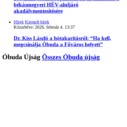
békásmegyeri HÉV-aluljáró
akadálymentesítésére
Hírek
Kiemelt hírek
Közzétéve:
2026. február 4. 13:37
Dr. Kiss László a hótakarításról: “Ha kell,
megcsinálja Óbuda a Főváros helyett”
Óbuda Újság
Összes
Óbuda újság