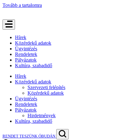
Tovább a tartalomra
Hírek
Közérdekű adatok
Ügyintézés
Rendeletek
Pályázatok
Kultúra, szabadidő
Hírek
Közérdekű adatok
Szervezeti felépítés
Közérdekű adatok
Ügyintézés
Rendeletek
Pályázatok
Hirdetmények
Kultúra, szabadidő
RENDET TESZÜNK ÓBUDÁN