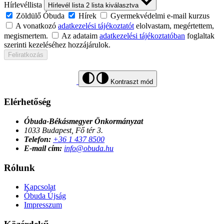
Hírlevéllista
Hírlevél lista
2
lista kiválasztva
Zöldülő Óbuda
Hírek
Gyermekvédelmi e-mail kurzus
A vonatkozó
adatkezelési tájékoztatót
elolvastam, megértettem,
megismertem.
Az adataim
adatkezelési tájékoztatóban
foglaltak
szerinti kezeléséhez hozzájárulok.
Feliratkozás
Kontraszt mód
Elérhetőség
Óbuda-Békásmegyer Önkormányzat
1033 Budapest, Fő tér 3.
Telefon:
+36 1 437 8500
E-mail cím:
info@obuda.hu
Rólunk
Kapcsolat
Óbuda Újság
Impresszum