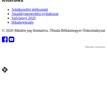
Közérdekű
Adatkezelési tájékoztató
Akadálymentesítési nyilatkozat
Széchenyi 2020
Hibabejelentés
© 2026 Minden jog fenntartva. Óbuda-Békásmegyer Önkormányzat
Weboldalt fejlesztette