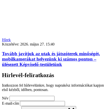
Hírek
Közzétéve:
2026. május 27. 15:40
Tovább javítjuk az utak és játszóterek minőségét,
mobilkamerákat helyezünk ki számos ponton –
ülésezett Képviselő-testületünk
Hírlevél-feliratkozás
Iratkozzon fel hírlevelünkre, hogy naprakész információkat kapjon
első kézből, időben, pontosan.
Név
E-mail-cím