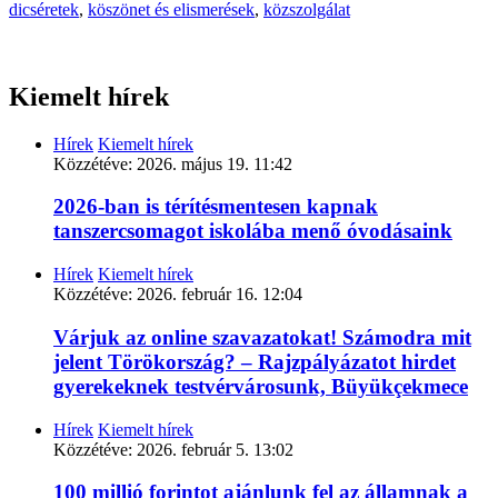
dicséretek
,
köszönet és elismerések
,
közszolgálat
Kiemelt hírek
Hírek
Kiemelt hírek
Közzétéve:
2026. május 19. 11:42
2026-ban is térítésmentesen kapnak
tanszercsomagot iskolába menő óvodásaink
Hírek
Kiemelt hírek
Közzétéve:
2026. február 16. 12:04
Várjuk az online szavazatokat! Számodra mit
jelent Törökország? – Rajzpályázatot hirdet
gyerekeknek testvérvárosunk, Büyükçekmece
Hírek
Kiemelt hírek
Közzétéve:
2026. február 5. 13:02
100 millió forintot ajánlunk fel az államnak a