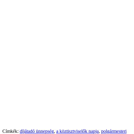
Címkék:
díjátadó ünnepség
,
a köztisztviselők napja
,
polgármesteri