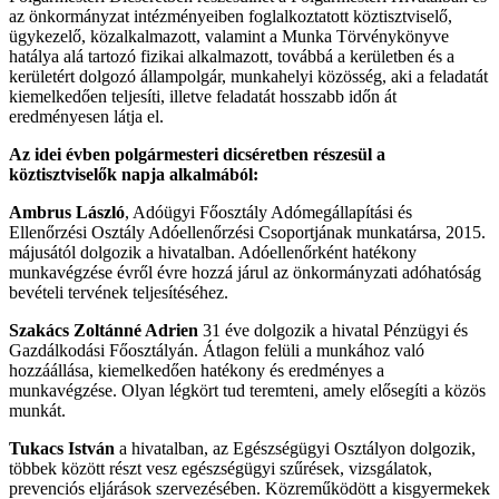
az önkormányzat intézményeiben foglalkoztatott köztisztviselő,
ügykezelő, közalkalmazott, valamint a Munka Törvénykönyve
hatálya alá tartozó fizikai alkalmazott, továbbá a kerületben és a
kerületért dolgozó állampolgár, munkahelyi közösség, aki a feladatát
kiemelkedően teljesíti, illetve feladatát hosszabb időn át
eredményesen látja el.
Az idei évben polgármesteri dicséretben részesül a
köztisztviselők napja alkalmából:
Ambrus László
, Adóügyi Főosztály Adómegállapítási és
Ellenőrzési Osztály Adóellenőrzési Csoportjának munkatársa, 2015.
májusától dolgozik a hivatalban. Adóellenőrként hatékony
munkavégzése évről évre hozzá járul az önkormányzati adóhatóság
bevételi tervének teljesítéséhez.
Szakács Zoltánné
Adrien
31 éve dolgozik a hivatal Pénzügyi és
Gazdálkodási Főosztályán. Átlagon felüli a munkához való
hozzáállása, kiemelkedően hatékony és eredményes a
munkavégzése. Olyan légkört tud teremteni, amely elősegíti a közös
munkát.
Tukacs István
a hivatalban, az Egészségügyi Osztályon dolgozik,
többek között részt vesz egészségügyi szűrések, vizsgálatok,
prevenciós eljárások szervezésében. Közreműködött a kisgyermekek