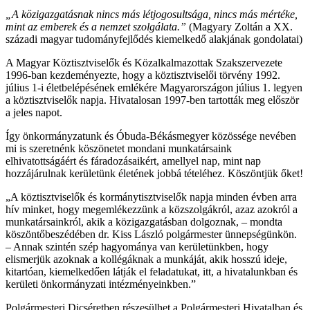
„
A közigazgatásnak nincs más létjogosultsága, nincs más mértéke,
mint az emberek és a nemzet szolgálata.”
(Magyary Zoltán a XX.
századi magyar tudományfejlődés kiemelkedő alakjának gondolatai)
A Magyar Köztisztviselők és Közalkalmazottak Szakszervezete
1996-ban kezdeményezte, hogy a köztisztviselői törvény 1992.
július 1-i életbelépésének emlékére Magyarországon július 1. legyen
a köztisztviselők napja. Hivatalosan 1997-ben tartották meg először
a jeles napot.
Így önkormányzatunk és Óbuda-Békásmegyer közössége nevében
mi is szeretnénk köszönetet mondani munkatársaink
elhivatottságáért és fáradozásaikért, amellyel nap, mint nap
hozzájárulnak kerületünk életének jobbá tételéhez. Köszöntjük őket!
„A köztisztviselők és kormánytisztviselők napja minden évben arra
hív minket, hogy megemlékezzünk a közszolgákról, azaz azokról a
munkatársainkról, akik a közigazgatásban dolgoznak, – mondta
köszöntőbeszédében dr. Kiss László polgármester ünnepségünkön.
– Annak szintén szép hagyománya van kerületünkben, hogy
elismerjük azoknak a kollégáknak a munkáját, akik hosszú ideje,
kitartóan, kiemelkedően látják el feladatukat, itt, a hivatalunkban és
kerületi önkormányzati intézményeinkben.”
Polgármesteri Dicséretben részesülhet a Polgármesteri Hivatalban és