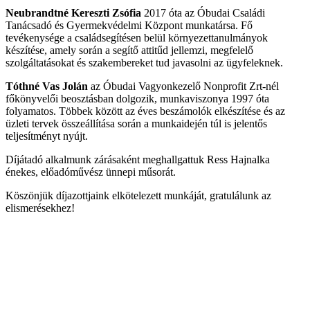
Neubrandtné Kereszti Zsófia
2017 óta az Óbudai Családi
Tanácsadó és Gyermekvédelmi Központ munkatársa. Fő
tevékenysége a családsegítésen belül környezettanulmányok
készítése, amely során a segítő attitűd jellemzi, megfelelő
szolgáltatásokat és szakembereket tud javasolni az ügyfeleknek.
Tóthné Vas Jolán
az Óbudai Vagyonkezelő Nonprofit Zrt-nél
főkönyvelői beosztásban dolgozik, munkaviszonya 1997 óta
folyamatos. Többek között az éves beszámolók elkészítése és az
üzleti tervek összeállítása során a munkaidején túl is jelentős
teljesítményt nyújt.
Díjátadó alkalmunk zárásaként meghallgattuk Ress Hajnalka
énekes, előadóművész ünnepi műsorát.
Köszönjük díjazottjaink elkötelezett munkáját, gratulálunk az
elismerésekhez!