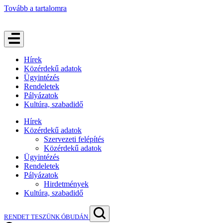
Tovább a tartalomra
Hírek
Közérdekű adatok
Ügyintézés
Rendeletek
Pályázatok
Kultúra, szabadidő
Hírek
Közérdekű adatok
Szervezeti felépítés
Közérdekű adatok
Ügyintézés
Rendeletek
Pályázatok
Hirdetmények
Kultúra, szabadidő
RENDET TESZÜNK ÓBUDÁN