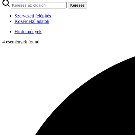
Keresés
Szervezeti felépítés
Közérdekű adatok
Hirdetmények
4 események found.