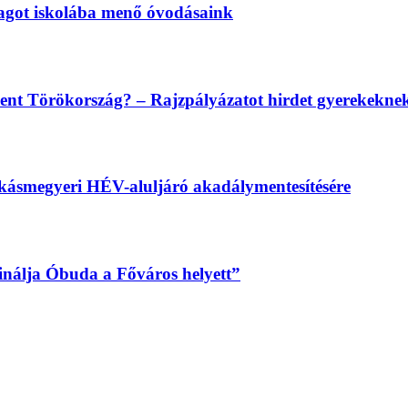
magot iskolába menő óvodásaink
lent Törökország? – Rajzpályázatot hirdet gyerekekn
békásmegyeri HÉV-aluljáró akadálymentesítésére
sinálja Óbuda a Főváros helyett”