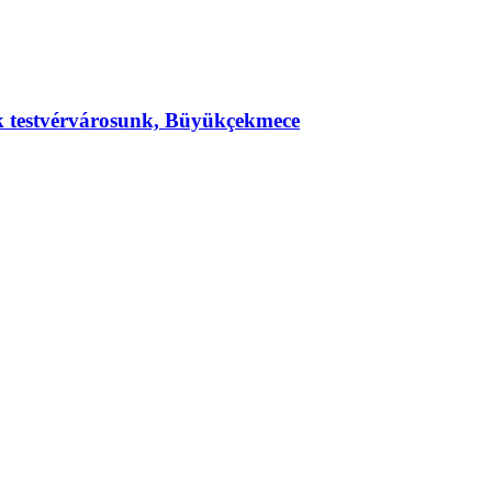
ek testvérvárosunk, Büyükçekmece