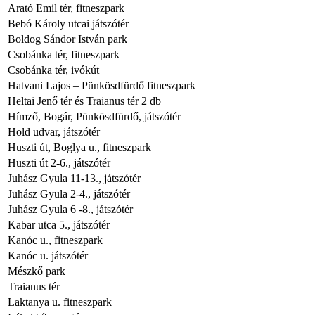
Arató Emil tér, fitneszpark
Bebó Károly utcai játszótér
Boldog Sándor István park
Csobánka tér, fitneszpark
Csobánka tér, ivókút
Hatvani Lajos – Pünkösdfürdő fitneszpark
Heltai Jenő tér és Traianus tér 2 db
Hímző, Bogár, Pünkösdfürdő, játszótér
Hold udvar, játszótér
Huszti út, Boglya u., fitneszpark
Huszti út 2-6., játszótér
Juhász Gyula 11-13., játszótér
Juhász Gyula 2-4., játszótér
Juhász Gyula 6 -8., játszótér
Kabar utca 5., játszótér
Kanóc u., fitneszpark
Kanóc u. játszótér
Mészkő park
Traianus tér
Laktanya u. fitneszpark