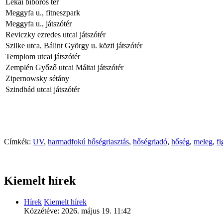
Lékai bíboros tér
Meggyfa u., fitneszpark
Meggyfa u., játszótér
Reviczky ezredes utcai játszótér
Szilke utca, Bálint György u. közti játszótér
Templom utcai játszótér
Zemplén Győző utcai Máltai játszótér
Zipernowsky sétány
Szindbád utcai játszótér
Címkék:
UV
,
harmadfokú hőségriasztás
,
hőségriadó
,
hőség
,
meleg
,
fi
Kiemelt hírek
Hírek
Kiemelt hírek
Közzétéve:
2026. május 19. 11:42