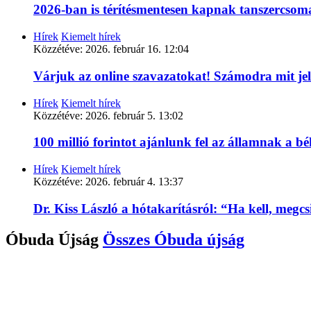
2026-ban is térítésmentesen kapnak tanszercso
Hírek
Kiemelt hírek
Közzétéve:
2026. február 16. 12:04
Várjuk az online szavazatokat! Számodra mit je
Hírek
Kiemelt hírek
Közzétéve:
2026. február 5. 13:02
100 millió forintot ajánlunk fel az államnak a 
Hírek
Kiemelt hírek
Közzétéve:
2026. február 4. 13:37
Dr. Kiss László a hótakarításról: “Ha kell, megc
Óbuda Újság
Összes
Óbuda újság