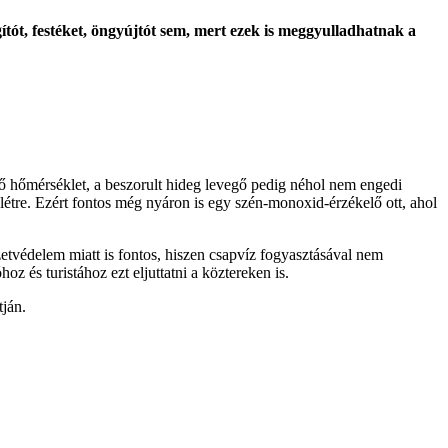
ítót, festéket, öngyújtót sem, mert ezek is meggyulladhatnak a
 hőmérséklet, a beszorult hideg levegő pedig néhol nem engedi
étre. Ezért fontos még nyáron is egy szén-monoxid-érzékelő ott, ahol
tvédelem miatt is fontos, hiszen csapvíz fogyasztásával nem
z és turistához ezt eljuttatni a köztereken is.
tján.