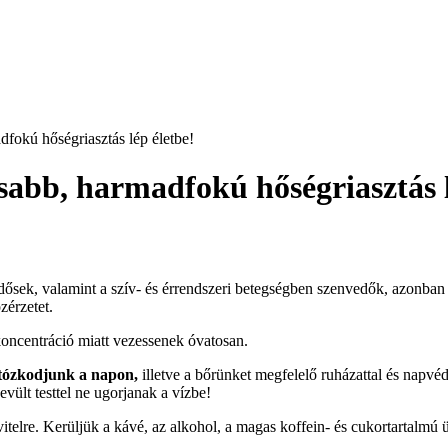
dfokú hőségriasztás lép életbe!
sabb, harmadfokú hőségriasztás l
idősek, valamint a szív- és érrendszeri betegségben szenvedők, azonban
zérzetet.
ekoncentráció miatt vezessenek óvatosan.
artózkodjunk a napon,
illetve a bőrünket megfelelő ruházattal és napvéd
ült testtel ne ugorjanak a vízbe!
telre. Kerüljük a kávé, az alkohol, a magas koffein- és cukortartalmú ü