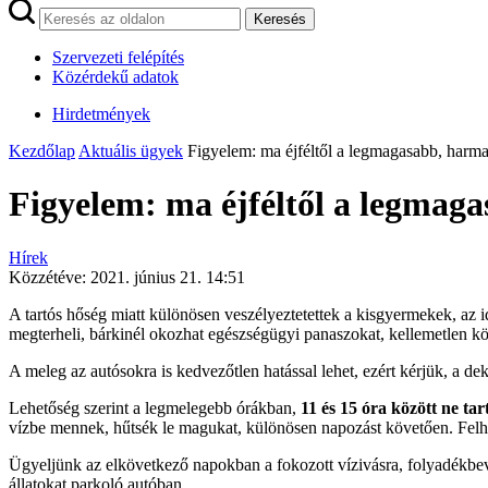
Keresés
Szervezeti felépítés
Közérdekű adatok
Hirdetmények
Kezdőlap
Aktuális ügyek
Figyelem: ma éjféltől a legmagasabb, harma
Figyelem: ma éjféltől a legmaga
Hírek
Közzétéve:
2021. június 21. 14:51
A tartós hőség miatt különösen veszélyeztetettek a kisgyermekek, az 
megterheli, bárkinél okozhat egészségügyi panaszokat, kellemetlen kö
A meleg az autósokra is kedvezőtlen hatással lehet, ezért kérjük, a d
Lehetőség szerint a legmelegebb órákban,
11 és 15 óra között ne t
vízbe mennek, hűtsék le magukat, különösen napozást követően. Felhev
Ügyeljünk az elkövetkező napokban a fokozott vízivásra, folyadékbevi
állatokat parkoló autóban.