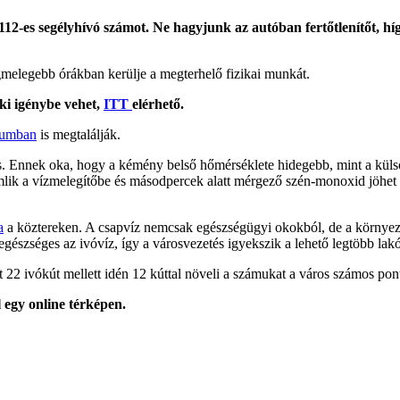
12-es segélyhívó számot. Ne hagyjunk az autóban fertőtlenítőt, híg
egmelegebb órákban kerülje a megterhelő fizikai munkát.
ki igénybe vehet,
ITT
elérhető.
tumban
is megtalálják.
. Ennek oka, hogy a kémény belső hőmérséklete hidegebb, mint a külső
lik a vízmelegítőbe és másodpercek alatt mérgező szén-monoxid jöhet l
a
a köztereken. A csapvíz nemcsak egészségügyi okokból, de a környeze
szséges az ivóvíz, így a városvezetés igyekszik a lehető legtöbb lakóho
22 ivókút mellett idén 12 kúttal növeli a számukat a város számos pon
 egy online térképen.