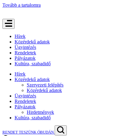
Tovább a tartalomra
Hírek
Közérdekű adatok
Ügyintézés
Rendeletek
Pályázatok
Kultúra, szabadidő
Hírek
Közérdekű adatok
Szervezeti felépítés
Közérdekű adatok
Ügyintézés
Rendeletek
Pályázatok
Hirdetmények
Kultúra, szabadidő
RENDET TESZÜNK ÓBUDÁN