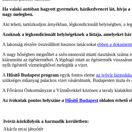
Ha valaki autóban hagyott gyermeket, házikedvencet lát, hívja a 1
nagy melegben.
Aki teheti, tartózkodjon árnyékban, légkondicionált helyiségben, a l
Azoknak a légkondicionált helyiségeknek a listája, amelyeket bár
A lakosság részére összeállított hasznos tanácsokat
ebben a dokumen
A nagy hőségben megnőhet a szén-monoxid miatti riasztások száma is
kiáramolni az égésterméket. A légdugó miatt az égéstermék visszaáram
nyílt égésterű vízmelegítővel melegítik a vizet.
A
Hűsítő Budapest program
egyik fontos eleme
az ivóvíz biztosítás
szükséges műanyag palackos vizet vásárolnunk. Budapesten tiszta és egé
A Fővárosi Önkormányzat a Vízművekkel közösen a tavaly kialakított 
Az ivókutak pontos helyszíne a
Hűsítő Budapest
oldalon érhető el
Ivóvíz-közkifolyók a harmadik kerületben:
Akácfa utcai játszótér