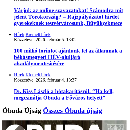
Várjuk az online szavazatokat! Számodra mit
jelent Törökország? – Rajzpályázatot hirdet
gyerekeknek testvérvárosunk, Büyükçekmece
Hírek
Kiemelt hírek
Közzétéve:
2026. február 5. 13:02
100 millió forintot ajánlunk fel az államnak a
békásmegyeri HÉV-aluljáró
akadálymentesítésére
Hírek
Kiemelt hírek
Közzétéve:
2026. február 4. 13:37
Dr. Kiss László a hótakarításról: “Ha kell,
megcsinálja Óbuda a Főváros helyett”
Óbuda Újság
Összes
Óbuda újság