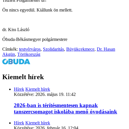
Tisztelt Polgármester úr!
Ön nincs egyedül. Kiállunk ön mellett.
dr. Kiss László
Óbuda-Békásmegyer polgármestere
Címkék:
testvérváros
,
Szolidaritás
,
Büyükçekmece
,
Dr. Hasan
Akgün
,
Törökország
Kiemelt hírek
Hírek
Kiemelt hírek
Közzétéve:
2026. május 19. 11:42
2026-ban is térítésmentesen kapnak
tanszercsomagot iskolába menő óvodásaink
Hírek
Kiemelt hírek
Közzétéve:
2026. február 16. 12:04