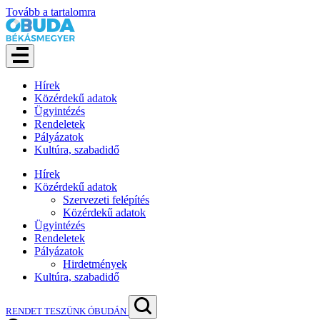
Tovább a tartalomra
Hírek
Közérdekű adatok
Ügyintézés
Rendeletek
Pályázatok
Kultúra, szabadidő
Hírek
Közérdekű adatok
Szervezeti felépítés
Közérdekű adatok
Ügyintézés
Rendeletek
Pályázatok
Hirdetmények
Kultúra, szabadidő
RENDET TESZÜNK ÓBUDÁN