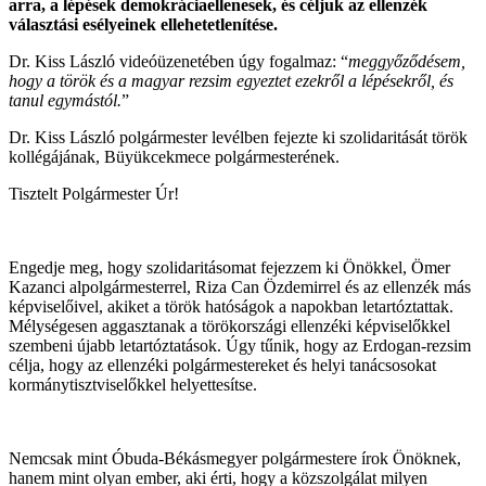
arra, a lépések demokráciaellenesek, és céljuk az ellenzék
választási esélyeinek ellehetetlenítése.
Dr. Kiss László videóüzenetében úgy fogalmaz: “
meggyőződésem,
hogy a török és a magyar rezsim egyeztet ezekről a lépésekről, és
tanul egymástól.
”
Dr. Kiss László polgármester levélben fejezte ki szolidaritását török
kollégájának, Büyükcekmece polgármesterének.
Tisztelt Polgármester Úr!
Engedje meg, hogy szolidaritásomat fejezzem ki Önökkel, Ömer
Kazanci alpolgármesterrel, Riza Can Özdemirrel és az ellenzék más
képviselőivel, akiket a török hatóságok a napokban letartóztattak.
Mélységesen aggasztanak a törökországi ellenzéki képviselőkkel
szembeni újabb letartóztatások. Úgy tűnik, hogy az Erdogan-rezsim
célja, hogy az ellenzéki polgármestereket és helyi tanácsosokat
kormánytisztviselőkkel helyettesítse.
Nemcsak mint Óbuda-Békásmegyer polgármestere írok Önöknek,
hanem mint olyan ember, aki érti, hogy a közszolgálat milyen