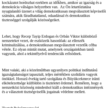
kockázatot hordozhat ezekben az időkben, amikor az igazság és a
demokrácia válságos helyzetben van. Az Ön letartóztatása
nyugtalanító üzenet a világ demokratikusan megválasztott képviselői
számára, akik fáradhatatlanul, odaadással és demokratikus
tisztességgel szolgálják közösségeiket.
Lehet, hogy Recep Tayip Erdogan és Orbán Viktor különböző
nemzeteket vezet, de eszközeik hasonlóak: az ellenzék
kriminalizálása, a demokratikusan megválasztott vezetők célba
vétele. Ez olyan mintát mutat, amelynek országainkban tanúi
vagyunk, ahol a tekintélyelvű tendenciák erősödnek.
Mint valaki, aki a közelmúltban ugyanilyen politikai indíttatású
igazságtalanságot tapasztalt, teljes mértékben szolidáris vagyok
önökkel. Hosszú évekig tartó szolgálata és Büyükcekmece iránti
elkötelezettsége külföldön is tiszteletet érdemel. Remélem, hogy a
nemzetközi közösség mindenhol kiáll a demokratikus intézmények
és a választott tisztségviselők jogainak védelme mellett.