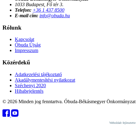
1033 Budapest, Fő tér 3.
Telefon:
+36 1 437 8500
E-mail cím:
info@obuda.hu
Rólunk
Kapcsolat
Óbuda Újság
Impresszum
Közérdekű
Adatkezelési tájékoztató
Akadálymentesítési nyilatkozat
Széchenyi 2020
Hibabejelentés
© 2026 Minden jog fenntartva. Óbuda-Békásmegyer Önkormányzat
Weboldalt fejlesztette