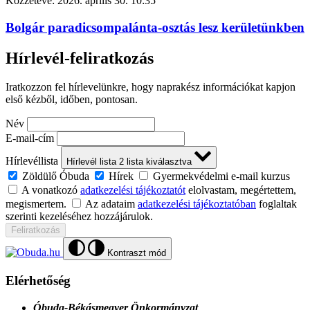
Közzétéve:
2026. április 30. 10:35
Bolgár paradicsompalánta-osztás lesz kerületünkben
Hírlevél-feliratkozás
Iratkozzon fel hírlevelünkre, hogy naprakész információkat kapjon
első kézből, időben, pontosan.
Név
E-mail-cím
Hírlevéllista
Hírlevél lista
2
lista kiválasztva
Zöldülő Óbuda
Hírek
Gyermekvédelmi e-mail kurzus
A vonatkozó
adatkezelési tájékoztatót
elolvastam, megértettem,
megismertem.
Az adataim
adatkezelési tájékoztatóban
foglaltak
szerinti kezeléséhez hozzájárulok.
Feliratkozás
Kontraszt mód
Elérhetőség
Óbuda-Békásmegyer Önkormányzat