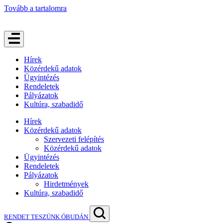
Tovább a tartalomra
Hírek
Közérdekű adatok
Ügyintézés
Rendeletek
Pályázatok
Kultúra, szabadidő
Hírek
Közérdekű adatok
Szervezeti felépítés
Közérdekű adatok
Ügyintézés
Rendeletek
Pályázatok
Hirdetmények
Kultúra, szabadidő
RENDET TESZÜNK ÓBUDÁN