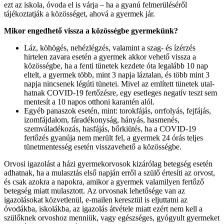
ezt az iskola, óvoda el is várja – ha a gyanú felmerüléséről
tájékoztatják a közösséget, ahová a gyermek jár.
Mikor engedhető vissza a közösségbe gyermekünk?
Láz, köhögés, nehézlégzés, valamint a szag- és ízérzés
hirtelen zavara esetén a gyermek akkor vehető vissza a
közösségbe, ha a fenti tünetek kezdete óta legalább 10 nap
eltelt, a gyermek több, mint 3 napja láztalan, és több mint 3
napja nincsenek légúti tünetei. Mivel az említett tünetek utal-
hatnak COVID-19 fertőzésre, egy esetleges negatív teszt sem
mentesít a 10 napos otthoni karantén alól.
Egyéb panaszok esetén, mint: torokfájás, orrfolyás, fejfájás,
izomfájdalom, fáradékonyság, hányás, hasmenés,
szemváladékozás, hasfájás, bőrkiütés, ha a COVID-19
fertőzés gyanúja nem merült fel, a gyermek 24 órás teljes
tünetmentesség esetén visszavehető a közösségbe.
Orvosi igazolást a házi gyermekorvosok kizárólag betegség esetén
adhatnak, ha a mulasztás első napján erről a szülő értesíti az orvost,
és csak azokra a napokra, amikor a gyermek valamilyen fertőző
betegség miatt mulasztott. Az orvosnak lehetősége van az
igazolásokat közvetlenül, e-mailen keresztül is eljuttatni az
óvodákba, iskolákba, az igazolás átvétele miatt ezért nem kell a
szülőknek orvoshoz menniük, vagy egészséges, gyógyult gyermeket