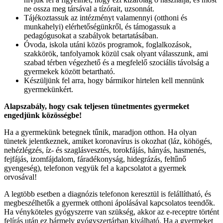
ne ossza meg társával a tízórait, uzsonnát.
Tájékoztassuk az intézményt valamennyi (otthoni és
munkahelyi) elérhetőségünkről, és támogassuk a
pedagógusokat a szabályok betartatásában.
Óvoda, iskola utáni közös programok, foglalkozások,
szakkörök, tanfolyamok közül csak olyant válasszunk, ami
szabad térben végezhető és a megfelelő szociális távolság a
gyermekek között betartható.
Készüljünk fel arra, hogy bármikor hirtelen kell mennünk
gyermekünkért.
Alapszabály, hogy csak teljesen tünetmentes gyermeket
engedjünk közösségbe!
Ha a gyermekünk betegnek tűnik, maradjon otthon. Ha olyan
tünetek jelentkeznek, amiket koronavírus is okozhat (láz, köhögés,
nehézlégzés, íz- és szaglásvesztés, torokfájás, hányás, hasmenés,
fejfájás, izomfájdalom, fáradékonyság, hidegrázás, feltűnő
gyengeség), telefonon vegyük fel a kapcsolatot a gyermek
orvosával!
A legtöbb esetben a diagnózis telefonon keresztül is felállítható, és
megbeszélhetők a gyermek otthoni ápolásával kapcsolatos teendők.
Ha vényköteles gyógyszerre van szükség, akkor az e-receptre történt
felírás után ez bármely gyógyszertárban kiválható. Ha a gyermeket