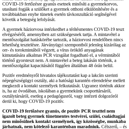
COVID-19 fertőzésre gyanús esetnek minősíti a gyermekorvos,
utasítani fogják a szülőket a gyermek otthoni elkülönítésére és a
továbbiakban enyhe tünetek esetén távkonzultáció segítségével
követik a betegség lefolyását.
A gyermek háziorvosa intézkedhet a térítésmentes COVID-19 teszt
elvégzéséről, amennyiben azt szükségesnek tartja. A mintavétel a
mentőszolgálat hatáskörébe tartozik, a háziorvosi rendelőben nincs
lehetőség tesztelésre. Járványügyi szempontból jelenleg kizárólag az
orr- és torokmintából végzett, a vírus örökítő anyagának
kimutatására alkalmas PCR vizsgálat fogadható el, a vérmintából
történő gyorsteszt nem. A mintavétel a beteg lakásán történik, a
mentőszolgálat kapacitásától függően általában 48 órán belül.
Pozitív eredményről hivatalos tájékoztatást kap a lakcím szerinti
népegészségügyi osztály, aki a hatósági karantén elrendelése mellett
megkezdi a kontakt személyek felkutatását. Ugyanez történik akkor
is, ha az óvodában, iskolában a gyermekünk csoporttársáról,
osztálytársáról, esetleg a pedagógusról, vagy intézeti dolgozóról
derül ki, hogy COVID-19 pozitív.
COVID-19 fertőzésre gyanús, de pozitív PCR teszttel nem
igazolt beteg gyermek tünetmentes testvérei, szülei, családtagjai
nem minősülnek kontakt személynek, így közösségbe, munkába
járhatnak, nem kötelező karanténban maradniuk.
Célszerű, – és