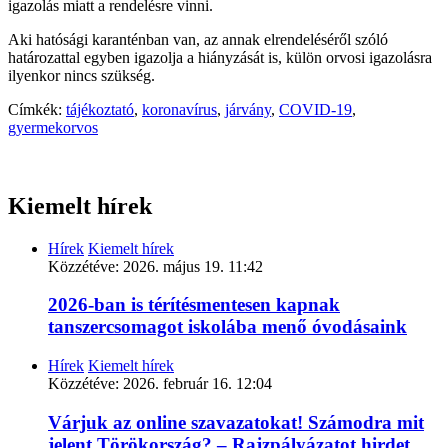
igazolás miatt a rendelésre vinni.
Aki hatósági karanténban van, az annak elrendeléséről szóló
határozattal egyben igazolja a hiányzását is, külön orvosi igazolásra
ilyenkor nincs szükség.
Címkék:
tájékoztató
,
koronavírus
,
járvány
,
COVID-19
,
gyermekorvos
Kiemelt hírek
Hírek
Kiemelt hírek
Közzétéve:
2026. május 19. 11:42
2026-ban is térítésmentesen kapnak
tanszercsomagot iskolába menő óvodásaink
Hírek
Kiemelt hírek
Közzétéve:
2026. február 16. 12:04
Várjuk az online szavazatokat! Számodra mit
jelent Törökország? – Rajzpályázatot hirdet