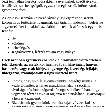
őszi-téli náthás-hurutos időszakban a gyermekek között gyakori,
banális vírusos betegségtől, egyszerű megfázástól, influenzától,
gyomorrontástól.
Az orvosok számára kötelező járványügyi eljárásrend szerint
koronavírus-fertőzésre gyanúsnak kell tartani mindenkit – beleértve
a gyermekeket is -, akinél az alábbi tüneteknek akár csak egyike is
fennáll:
láz
köhögés
nehézlégzés
szaglásvesztés, ízérzés zavara vagy hiánya.
Ezek azonban gyermekeknél csak a bizonyított esetek felében
jelentkeznek,
az esetek kb. harmadában hányinger, hányás,
hasmenés, vagy csak kifejezett gyengeség, levertség, fejfájás,
hidegrázás, izomfájdalom a figyelmeztető tünet.
Fontos, hogy iskolás gyermekeinkkel beszélgessünk el a
kézfertőtlenítés, a helyes maszkhasználat, a szociális
távolságtartás fontosságáról, támogassuk őket abban, hogy
vegyenek részt az iskolai higiénia fenntartásában, gyakoroljuk
a helyes kézmosást.
Biztosítsunk gyermekünk számára saját ivóvizes kulacsot,
hívjuk fel a figyelmét, hogy ezt kizárólag ő használja, és most