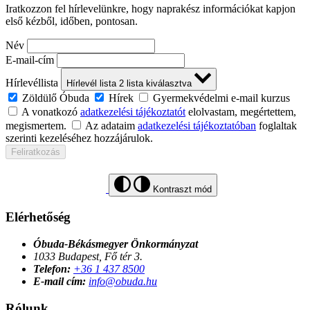
Iratkozzon fel hírlevelünkre, hogy naprakész információkat kapjon
első kézből, időben, pontosan.
Név
E-mail-cím
Hírlevéllista
Hírlevél lista
2
lista kiválasztva
Zöldülő Óbuda
Hírek
Gyermekvédelmi e-mail kurzus
A vonatkozó
adatkezelési tájékoztatót
elolvastam, megértettem,
megismertem.
Az adataim
adatkezelési tájékoztatóban
foglaltak
szerinti kezeléséhez hozzájárulok.
Feliratkozás
Kontraszt mód
Elérhetőség
Óbuda-Békásmegyer Önkormányzat
1033 Budapest, Fő tér 3.
Telefon:
+36 1 437 8500
E-mail cím:
info@obuda.hu
Rólunk