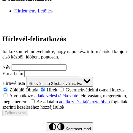
Hirdetmény
Letöltés
Hírlevél-feliratkozás
Iratkozzon fel hírlevelünkre, hogy naprakész információkat kapjon
első kézből, időben, pontosan.
Név
E-mail-cím
Hírlevéllista
Hírlevél lista
2
lista kiválasztva
Zöldülő Óbuda
Hírek
Gyermekvédelmi e-mail kurzus
A vonatkozó
adatkezelési tájékoztatót
elolvastam, megértettem,
megismertem.
Az adataim
adatkezelési tájékoztatóban
foglaltak
szerinti kezeléséhez hozzájárulok.
Feliratkozás
Kontraszt mód