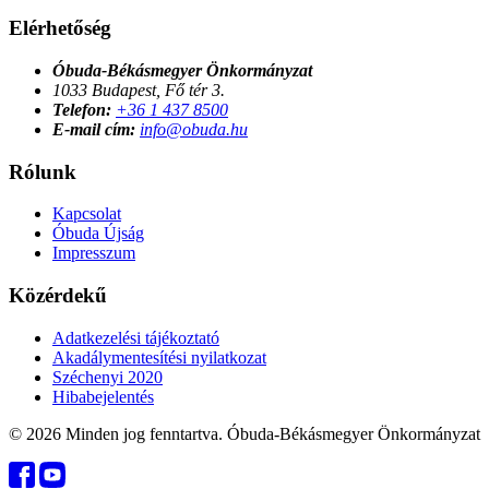
Elérhetőség
Óbuda-Békásmegyer Önkormányzat
1033 Budapest, Fő tér 3.
Telefon:
+36 1 437 8500
E-mail cím:
info@obuda.hu
Rólunk
Kapcsolat
Óbuda Újság
Impresszum
Közérdekű
Adatkezelési tájékoztató
Akadálymentesítési nyilatkozat
Széchenyi 2020
Hibabejelentés
© 2026 Minden jog fenntartva. Óbuda-Békásmegyer Önkormányzat