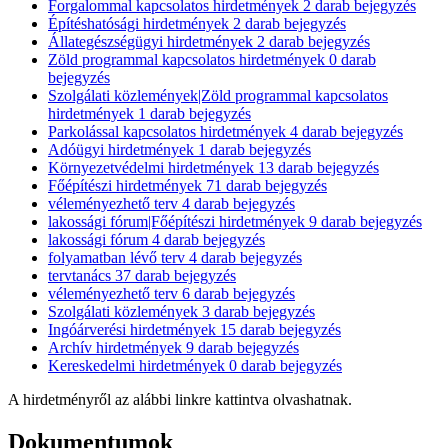
Forgalommal kapcsolatos hirdetmények
2
darab bejegyzés
Építéshatósági hirdetmények
2
darab bejegyzés
Állategészségügyi hirdetmények
2
darab bejegyzés
Zöld programmal kapcsolatos hirdetmények
0
darab
bejegyzés
Szolgálati közlemények|Zöld programmal kapcsolatos
hirdetmények
1
darab bejegyzés
Parkolással kapcsolatos hirdetmények
4
darab bejegyzés
Adóügyi hirdetmények
1
darab bejegyzés
Környezetvédelmi hirdetmények
13
darab bejegyzés
Főépítészi hirdetmények
71
darab bejegyzés
véleményezhető terv
4
darab bejegyzés
lakossági fórum|Főépítészi hirdetmények
9
darab bejegyzés
lakossági fórum
4
darab bejegyzés
folyamatban lévő terv
4
darab bejegyzés
tervtanács
37
darab bejegyzés
véleményezhető terv
6
darab bejegyzés
Szolgálati közlemények
3
darab bejegyzés
Ingóárverési hirdetmények
15
darab bejegyzés
Archív hirdetmények
9
darab bejegyzés
Kereskedelmi hirdetmények
0
darab bejegyzés
A hirdetményről az alábbi linkre kattintva olvashatnak.
Dokumentumok