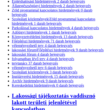
Építéshatósági hirdetmények
2
darab bejegyzés
Állategészségügyi hirdetmények
2
darab bejegyzés
Zöld programmal kapcsolatos hirdetmények
0
darab
bejegyzés
Szolgálati közlemények|Zöld programmal kapcsolatos
hirdetmények
1
darab bejegyzés
Parkolással kapcsolatos hirdetmények
4
darab bejegyzés
Adóügyi hirdetmények
1
darab bejegyzés
Környezetvédelmi hirdetmények
13
darab bejegyzés
Főépítészi hirdetmények
71
darab bejegyzés
véleményezhető terv
4
darab bejegyzés
lakossági fórum|Főépítészi hirdetmények
9
darab bejegyzés
lakossági fórum
4
darab bejegyzés
folyamatban lévő terv
4
darab bejegyzés
tervtanács
37
darab bejegyzés
véleményezhető terv
6
darab bejegyzés
Szolgálati közlemények
3
darab bejegyzés
Ingóárverési hirdetmények
15
darab bejegyzés
Archív hirdetmények
9
darab bejegyzés
Kereskedelmi hirdetmények
0
darab bejegyzés
Lakossági tájékoztatás vaddisznó
lakott területi jelenlétével
kapcsolatban