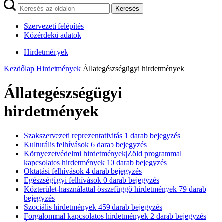
Keresés
Szervezeti felépítés
Közérdekű adatok
Hirdetmények
Kezdőlap
Hirdetmények
Állategészségügyi hirdetmények
Állategészségügyi
hirdetmények
Szakszervezeti reprezentativitás
1
darab bejegyzés
Kulturális felhívások
6
darab bejegyzés
Környezetvédelmi hirdetmények|Zöld programmal
kapcsolatos hirdetmények
10
darab bejegyzés
Oktatási felhívások
4
darab bejegyzés
Egészségügyi felhívások
0
darab bejegyzés
Közterület-használattal összefüggő hirdetmények
79
darab
bejegyzés
Szociális hirdetmények
459
darab bejegyzés
Forgalommal kapcsolatos hirdetmények
2
darab bejegyzés