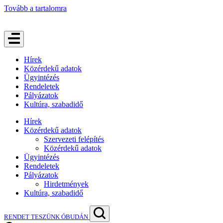
Tovább a tartalomra
Hírek
Közérdekű adatok
Ügyintézés
Rendeletek
Pályázatok
Kultúra, szabadidő
Hírek
Közérdekű adatok
Szervezeti felépítés
Közérdekű adatok
Ügyintézés
Rendeletek
Pályázatok
Hirdetmények
Kultúra, szabadidő
RENDET TESZÜNK ÓBUDÁN