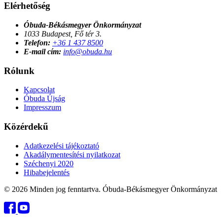
Elérhetőség
Óbuda-Békásmegyer Önkormányzat
1033 Budapest, Fő tér 3.
Telefon:
+36 1 437 8500
E-mail cím:
info@obuda.hu
Rólunk
Kapcsolat
Óbuda Újság
Impresszum
Közérdekű
Adatkezelési tájékoztató
Akadálymentesítési nyilatkozat
Széchenyi 2020
Hibabejelentés
© 2026 Minden jog fenntartva. Óbuda-Békásmegyer Önkormányzat