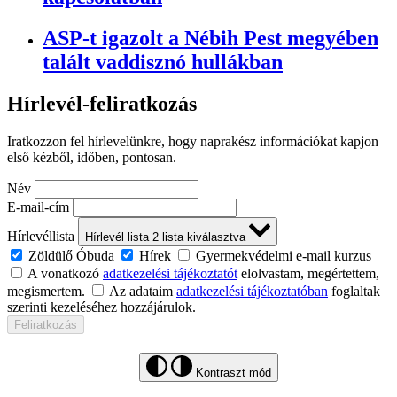
ASP-t igazolt a Nébih Pest megyében
talált vaddisznó hullákban
Hírlevél-feliratkozás
Iratkozzon fel hírlevelünkre, hogy naprakész információkat kapjon
első kézből, időben, pontosan.
Név
E-mail-cím
Hírlevéllista
Hírlevél lista
2
lista kiválasztva
Zöldülő Óbuda
Hírek
Gyermekvédelmi e-mail kurzus
A vonatkozó
adatkezelési tájékoztatót
elolvastam, megértettem,
megismertem.
Az adataim
adatkezelési tájékoztatóban
foglaltak
szerinti kezeléséhez hozzájárulok.
Feliratkozás
Kontraszt mód