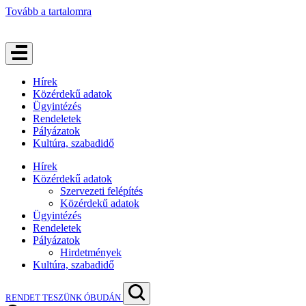
Tovább a tartalomra
Hírek
Közérdekű adatok
Ügyintézés
Rendeletek
Pályázatok
Kultúra, szabadidő
Hírek
Közérdekű adatok
Szervezeti felépítés
Közérdekű adatok
Ügyintézés
Rendeletek
Pályázatok
Hirdetmények
Kultúra, szabadidő
RENDET TESZÜNK ÓBUDÁN