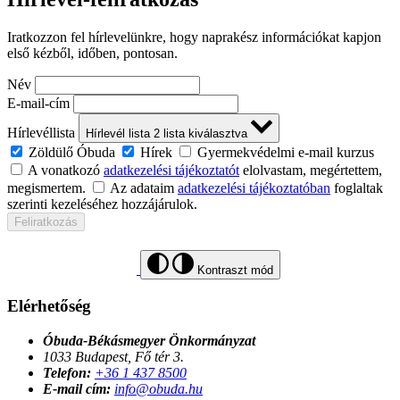
Iratkozzon fel hírlevelünkre, hogy naprakész információkat kapjon
első kézből, időben, pontosan.
Név
E-mail-cím
Hírlevéllista
Hírlevél lista
2
lista kiválasztva
Zöldülő Óbuda
Hírek
Gyermekvédelmi e-mail kurzus
A vonatkozó
adatkezelési tájékoztatót
elolvastam, megértettem,
megismertem.
Az adataim
adatkezelési tájékoztatóban
foglaltak
szerinti kezeléséhez hozzájárulok.
Feliratkozás
Kontraszt mód
Elérhetőség
Óbuda-Békásmegyer Önkormányzat
1033 Budapest, Fő tér 3.
Telefon:
+36 1 437 8500
E-mail cím:
info@obuda.hu