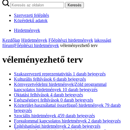
Keresés
Szervezeti felépítés
Közérdekű adatok
Hirdetmények
Kezdőlap
Hirdetmények
Főépítészi hirdetmények
lakossági
fórum|Főépítészi hirdetmények
véleményezhető terv
véleményezhető terv
Szakszervezeti reprezentativitás
1
darab bejegyzés
Kulturális felhívások
6
darab bejegyzés
Környezetvédelmi hirdetmények|Zöld programmal
kapcsolatos hirdetmények
10
darab bejegyzés
Oktatási felhívások
4
darab bejegyzés
Egészségügyi felhívások
0
darab bejegyzés
Közterület-használattal összefüggő hirdetmények
79
darab
bejegyzés
Szociális hirdetmények
459
darab bejegyzés
Forgalommal kapcsolatos hirdetmények
2
darab bejegyzés
Építéshatósági hirdetmények
2
darab bejegyzés