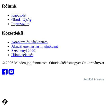
Rólunk
Kapcsolat
Óbuda Újság
Impresszum
Közérdekű
Adatkezelési tájékoztató
Akadálymentesítési nyilatkozat
Széchenyi 2020
Hibabejelentés
© 2026 Minden jog fenntartva. Óbuda-Békásmegyer Önkormányzat
Weboldalt fejlesztette