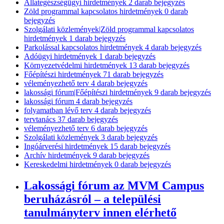
Állategészségügyi hirdetmények
2
darab bejegyzés
Zöld programmal kapcsolatos hirdetmények
0
darab
bejegyzés
Szolgálati közlemények|Zöld programmal kapcsolatos
hirdetmények
1
darab bejegyzés
Parkolással kapcsolatos hirdetmények
4
darab bejegyzés
Adóügyi hirdetmények
1
darab bejegyzés
Környezetvédelmi hirdetmények
13
darab bejegyzés
Főépítészi hirdetmények
71
darab bejegyzés
véleményezhető terv
4
darab bejegyzés
lakossági fórum|Főépítészi hirdetmények
9
darab bejegyzés
lakossági fórum
4
darab bejegyzés
folyamatban lévő terv
4
darab bejegyzés
tervtanács
37
darab bejegyzés
véleményezhető terv
6
darab bejegyzés
Szolgálati közlemények
3
darab bejegyzés
Ingóárverési hirdetmények
15
darab bejegyzés
Archív hirdetmények
9
darab bejegyzés
Kereskedelmi hirdetmények
0
darab bejegyzés
Lakossági fórum az MVM Campus
beruházásról – a települési
tanulmányterv innen elérhető