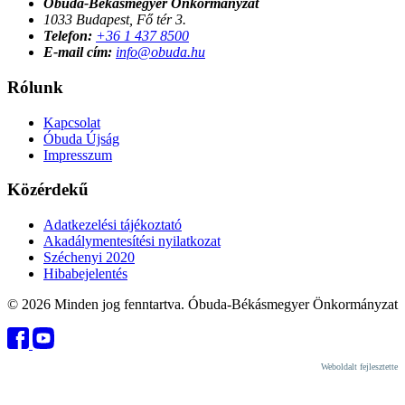
Óbuda-Békásmegyer Önkormányzat
1033 Budapest, Fő tér 3.
Telefon:
+36 1 437 8500
E-mail cím:
info@obuda.hu
Rólunk
Kapcsolat
Óbuda Újság
Impresszum
Közérdekű
Adatkezelési tájékoztató
Akadálymentesítési nyilatkozat
Széchenyi 2020
Hibabejelentés
© 2026 Minden jog fenntartva. Óbuda-Békásmegyer Önkormányzat
Weboldalt fejlesztette