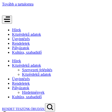
Tovább a tartalomra
Hírek
Közérdekű adatok
Ügyintézés
Rendeletek
Pályázatok
Kultúra, szabadidő
Hírek
Közérdekű adatok
Szervezeti felépítés
Közérdekű adatok
Ügyintézés
Rendeletek
Pályázatok
Hirdetmények
Kultúra, szabadidő
RENDET TESZÜNK ÓBUDÁN