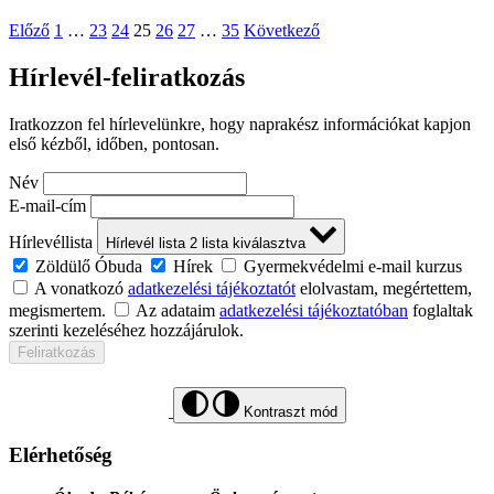
Előző
1
…
23
24
25
26
27
…
35
Következő
Hírlevél-feliratkozás
Iratkozzon fel hírlevelünkre, hogy naprakész információkat kapjon
első kézből, időben, pontosan.
Név
E-mail-cím
Hírlevéllista
Hírlevél lista
2
lista kiválasztva
Zöldülő Óbuda
Hírek
Gyermekvédelmi e-mail kurzus
A vonatkozó
adatkezelési tájékoztatót
elolvastam, megértettem,
megismertem.
Az adataim
adatkezelési tájékoztatóban
foglaltak
szerinti kezeléséhez hozzájárulok.
Feliratkozás
Kontraszt mód
Elérhetőség