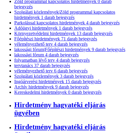
Zöld programmal kapcsolatos hirdetmények
0
darab
bejegyzés
Szolgálati közlemények|Zöld programmal kapcsolatos
hirdetmények
1
darab bejegyzés
Parkolással kapcsolatos hirdetmények
4
darab bejegyzés
Adóügyi hirdetmények
1
darab bejegyzés
Környezetvédelmi hirdetmények
13
darab bejegyzés
Főépítészi hirdetmények
71
darab bejegyzés
véleményezhető terv
4
darab bejegyzés
lakossági fórum|Főépítészi hirdetmények
9
darab bejegyzés
lakossági fórum
4
darab bejegyzés
folyamatban lévő terv
4
darab bejegyzés
tervtanács
37
darab bejegyzés
véleményezhető terv
6
darab bejegyzés
Szolgálati közlemények
3
darab bejegyzés
Ingóárverési hirdetmények
15
darab bejegyzés
Archív hirdetmények
9
darab bejegyzés
Kereskedelmi hirdetmények
0
darab bejegyzés
Hirdetmény hagyatéki eljárás
ügyében
Hirdetmény hagyatéki eljárás