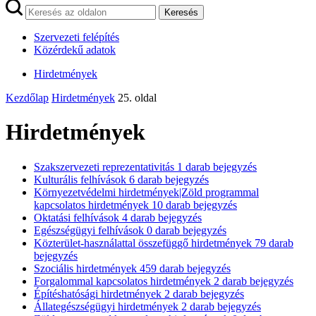
Keresés
Szervezeti felépítés
Közérdekű adatok
Hirdetmények
Kezdőlap
Hirdetmények
25. oldal
Hirdetmények
Szakszervezeti reprezentativitás
1
darab bejegyzés
Kulturális felhívások
6
darab bejegyzés
Környezetvédelmi hirdetmények|Zöld programmal
kapcsolatos hirdetmények
10
darab bejegyzés
Oktatási felhívások
4
darab bejegyzés
Egészségügyi felhívások
0
darab bejegyzés
Közterület-használattal összefüggő hirdetmények
79
darab
bejegyzés
Szociális hirdetmények
459
darab bejegyzés
Forgalommal kapcsolatos hirdetmények
2
darab bejegyzés
Építéshatósági hirdetmények
2
darab bejegyzés
Állategészségügyi hirdetmények
2
darab bejegyzés