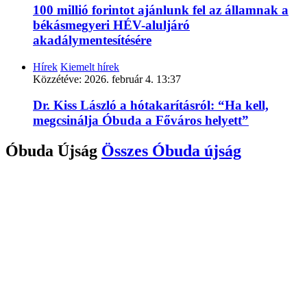
100 millió forintot ajánlunk fel az államnak a
békásmegyeri HÉV-aluljáró
akadálymentesítésére
Hírek
Kiemelt hírek
Közzétéve:
2026. február 4. 13:37
Dr. Kiss László a hótakarításról: “Ha kell,
megcsinálja Óbuda a Főváros helyett”
Óbuda Újság
Összes
Óbuda újság