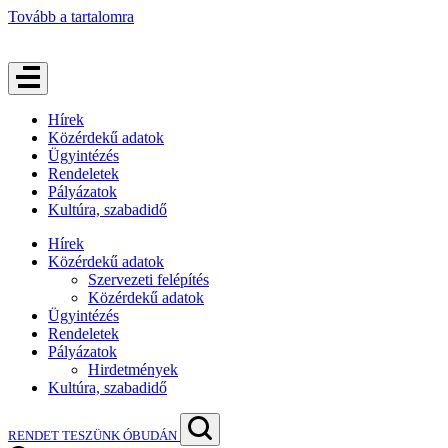
Tovább a tartalomra
Hírek
Közérdekű adatok
Ügyintézés
Rendeletek
Pályázatok
Kultúra, szabadidő
Hírek
Közérdekű adatok
Szervezeti felépítés
Közérdekű adatok
Ügyintézés
Rendeletek
Pályázatok
Hirdetmények
Kultúra, szabadidő
RENDET TESZÜNK ÓBUDÁN