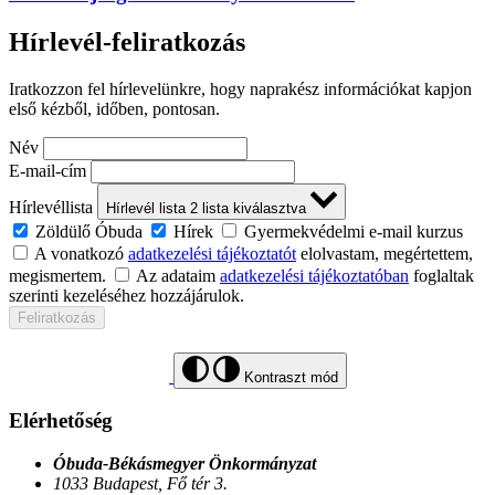
Hírlevél-feliratkozás
Iratkozzon fel hírlevelünkre, hogy naprakész információkat kapjon
első kézből, időben, pontosan.
Név
E-mail-cím
Hírlevéllista
Hírlevél lista
2
lista kiválasztva
Zöldülő Óbuda
Hírek
Gyermekvédelmi e-mail kurzus
A vonatkozó
adatkezelési tájékoztatót
elolvastam, megértettem,
megismertem.
Az adataim
adatkezelési tájékoztatóban
foglaltak
szerinti kezeléséhez hozzájárulok.
Feliratkozás
Kontraszt mód
Elérhetőség
Óbuda-Békásmegyer Önkormányzat
1033 Budapest, Fő tér 3.