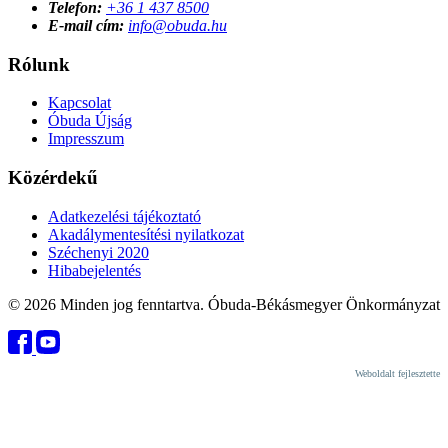
Telefon:
+36 1 437 8500
E-mail cím:
info@obuda.hu
Rólunk
Kapcsolat
Óbuda Újság
Impresszum
Közérdekű
Adatkezelési tájékoztató
Akadálymentesítési nyilatkozat
Széchenyi 2020
Hibabejelentés
© 2026 Minden jog fenntartva. Óbuda-Békásmegyer Önkormányzat
Weboldalt fejlesztette