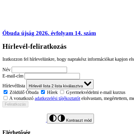
Óbuda újság 2026. évfolyam 14. szám
Hírlevél-feliratkozás
Iratkozzon fel hírlevelünkre, hogy naprakész információkat kapjon el
Név
E-mail-cím
Hírlevéllista
Hírlevél lista
2
lista kiválasztva
Zöldülő Óbuda
Hírek
Gyermekvédelmi e-mail kurzus
A vonatkozó
adatkezelési tájékoztatót
elolvastam, megértettem, m
Feliratkozás
Kontraszt mód
Elérhetőség