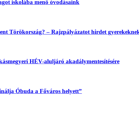
magot iskolába menő óvodásaink
lent Törökország? – Rajzpályázatot hirdet gyerekekn
békásmegyeri HÉV-aluljáró akadálymentesítésére
sinálja Óbuda a Főváros helyett”