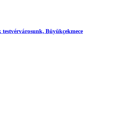
ek testvérvárosunk, Büyükçekmece