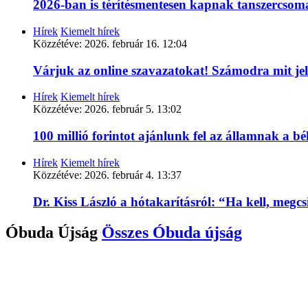
2026-ban is térítésmentesen kapnak tanszercso
Hírek
Kiemelt hírek
Közzétéve:
2026. február 16. 12:04
Várjuk az online szavazatokat! Számodra mit je
Hírek
Kiemelt hírek
Közzétéve:
2026. február 5. 13:02
100 millió forintot ajánlunk fel az államnak a 
Hírek
Kiemelt hírek
Közzétéve:
2026. február 4. 13:37
Dr. Kiss László a hótakarításról: “Ha kell, megc
Óbuda Újság
Összes
Óbuda újság