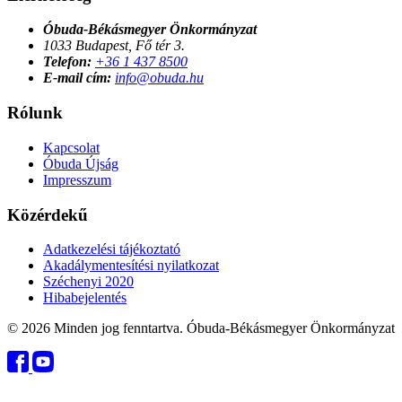
Óbuda-Békásmegyer Önkormányzat
1033 Budapest, Fő tér 3.
Telefon:
+36 1 437 8500
E-mail cím:
info@obuda.hu
Rólunk
Kapcsolat
Óbuda Újság
Impresszum
Közérdekű
Adatkezelési tájékoztató
Akadálymentesítési nyilatkozat
Széchenyi 2020
Hibabejelentés
© 2026 Minden jog fenntartva. Óbuda-Békásmegyer Önkormányzat