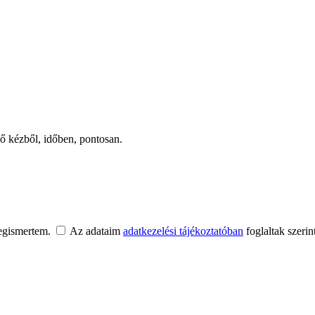
ső kézből, időben, pontosan.
egismertem.
Az adataim
adatkezelési tájékoztatóban
foglaltak szerin