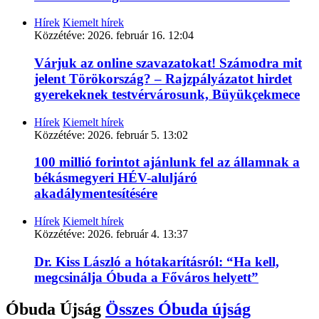
Hírek
Kiemelt hírek
Közzétéve:
2026. február 16. 12:04
Várjuk az online szavazatokat! Számodra mit
jelent Törökország? – Rajzpályázatot hirdet
gyerekeknek testvérvárosunk, Büyükçekmece
Hírek
Kiemelt hírek
Közzétéve:
2026. február 5. 13:02
100 millió forintot ajánlunk fel az államnak a
békásmegyeri HÉV-aluljáró
akadálymentesítésére
Hírek
Kiemelt hírek
Közzétéve:
2026. február 4. 13:37
Dr. Kiss László a hótakarításról: “Ha kell,
megcsinálja Óbuda a Főváros helyett”
Óbuda Újság
Összes
Óbuda újság