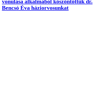
vonulása alkalmából köszöntöttük dr.
Bencsó Éva háziorvosunkat