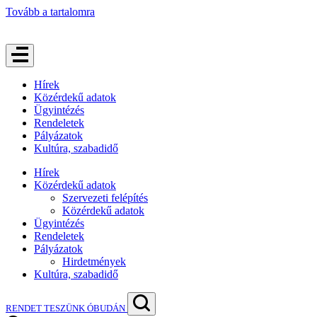
Tovább a tartalomra
Hírek
Közérdekű adatok
Ügyintézés
Rendeletek
Pályázatok
Kultúra, szabadidő
Hírek
Közérdekű adatok
Szervezeti felépítés
Közérdekű adatok
Ügyintézés
Rendeletek
Pályázatok
Hirdetmények
Kultúra, szabadidő
RENDET TESZÜNK ÓBUDÁN