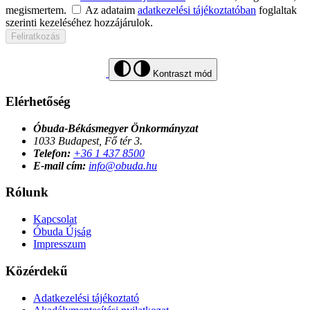
megismertem.
Az adataim
adatkezelési tájékoztatóban
foglaltak
szerinti kezeléséhez hozzájárulok.
Feliratkozás
Kontraszt mód
Elérhetőség
Óbuda-Békásmegyer Önkormányzat
1033 Budapest, Fő tér 3.
Telefon:
+36 1 437 8500
E-mail cím:
info@obuda.hu
Rólunk
Kapcsolat
Óbuda Újság
Impresszum
Közérdekű
Adatkezelési tájékoztató