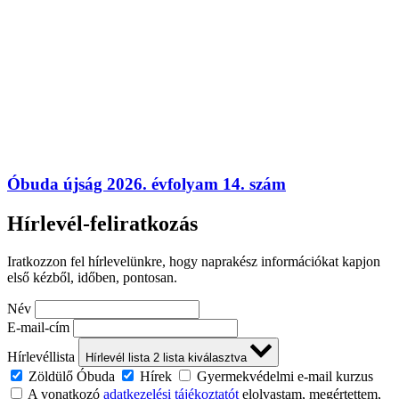
Óbuda újság 2026. évfolyam 14. szám
Hírlevél-feliratkozás
Iratkozzon fel hírlevelünkre, hogy naprakész információkat kapjon
első kézből, időben, pontosan.
Név
E-mail-cím
Hírlevéllista
Hírlevél lista
2
lista kiválasztva
Zöldülő Óbuda
Hírek
Gyermekvédelmi e-mail kurzus
A vonatkozó
adatkezelési tájékoztatót
elolvastam, megértettem,