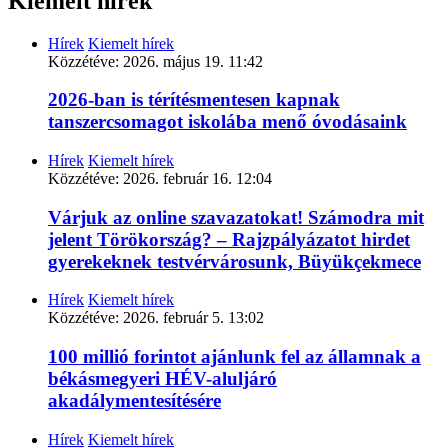
Kiemelt hírek
Hírek
Kiemelt hírek
Közzétéve:
2026. május 19. 11:42
2026-ban is térítésmentesen kapnak
tanszercsomagot iskolába menő óvodásaink
Hírek
Kiemelt hírek
Közzétéve:
2026. február 16. 12:04
Várjuk az online szavazatokat! Számodra mit
jelent Törökország? – Rajzpályázatot hirdet
gyerekeknek testvérvárosunk, Büyükçekmece
Hírek
Kiemelt hírek
Közzétéve:
2026. február 5. 13:02
100 millió forintot ajánlunk fel az államnak a
békásmegyeri HÉV-aluljáró
akadálymentesítésére
Hírek
Kiemelt hírek