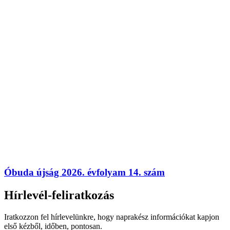
Óbuda újság 2026. évfolyam 14. szám
Hírlevél-feliratkozás
Iratkozzon fel hírlevelünkre, hogy naprakész információkat kapjon
első kézből, időben, pontosan.