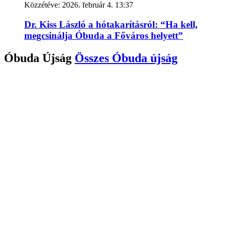
Közzétéve:
2026. február 4. 13:37
Dr. Kiss László a hótakarításról: “Ha kell,
megcsinálja Óbuda a Főváros helyett”
Óbuda Újság
Összes
Óbuda újság