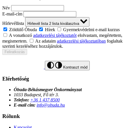
Név
E-mail-cím
Hírlevéllista
Hírlevél lista
2
lista kiválasztva
Zöldülő Óbuda
Hírek
Gyermekvédelmi e-mail kurzus
A vonatkozó
adatkezelési tájékoztatót
elolvastam, megértettem,
megismertem.
Az adataim
adatkezelési tájékoztatóban
foglaltak
szerinti kezeléséhez hozzájárulok.
Feliratkozás
Kontraszt mód
Elérhetőség
Óbuda-Békásmegyer Önkormányzat
1033 Budapest, Fő tér 3.
Telefon:
+36 1 437 8500
E-mail cím:
info@obuda.hu
Rólunk
Kapcsolat