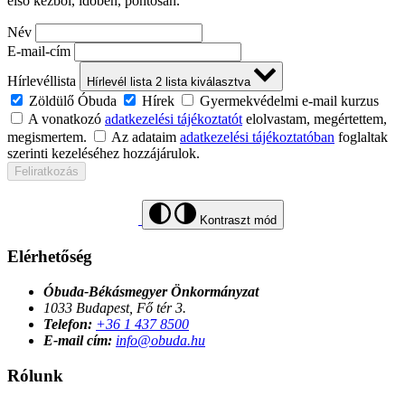
első kézből, időben, pontosan.
Név
E-mail-cím
Hírlevéllista
Hírlevél lista
2
lista kiválasztva
Zöldülő Óbuda
Hírek
Gyermekvédelmi e-mail kurzus
A vonatkozó
adatkezelési tájékoztatót
elolvastam, megértettem,
megismertem.
Az adataim
adatkezelési tájékoztatóban
foglaltak
szerinti kezeléséhez hozzájárulok.
Feliratkozás
Kontraszt mód
Elérhetőség
Óbuda-Békásmegyer Önkormányzat
1033 Budapest, Fő tér 3.
Telefon:
+36 1 437 8500
E-mail cím:
info@obuda.hu
Rólunk