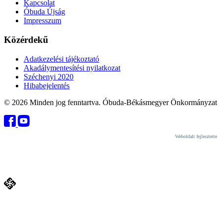
Kapcsolat
Óbuda Újság
Impresszum
Közérdekű
Adatkezelési tájékoztató
Akadálymentesítési nyilatkozat
Széchenyi 2020
Hibabejelentés
© 2026 Minden jog fenntartva. Óbuda-Békásmegyer Önkormányzat
Weboldalt fejlesztette