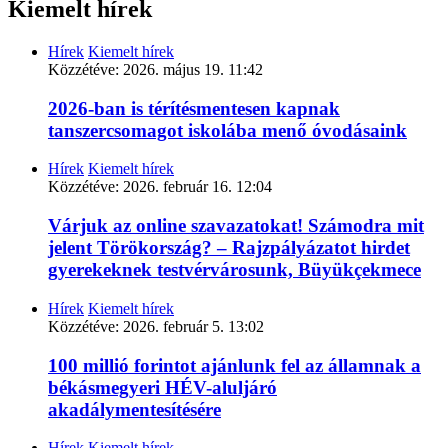
Kiemelt hírek
Hírek
Kiemelt hírek
Közzétéve:
2026. május 19. 11:42
2026-ban is térítésmentesen kapnak
tanszercsomagot iskolába menő óvodásaink
Hírek
Kiemelt hírek
Közzétéve:
2026. február 16. 12:04
Várjuk az online szavazatokat! Számodra mit
jelent Törökország? – Rajzpályázatot hirdet
gyerekeknek testvérvárosunk, Büyükçekmece
Hírek
Kiemelt hírek
Közzétéve:
2026. február 5. 13:02
100 millió forintot ajánlunk fel az államnak a
békásmegyeri HÉV-aluljáró
akadálymentesítésére
Hírek
Kiemelt hírek