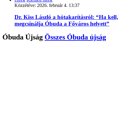
Közzétéve:
2026. február 4. 13:37
Dr. Kiss László a hótakarításról: “Ha kell,
megcsinálja Óbuda a Főváros helyett”
Óbuda Újság
Összes
Óbuda újság