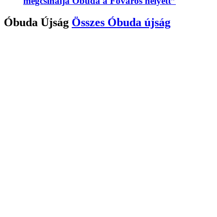
megcsinálja Óbuda a Főváros helyett”
Óbuda Újság
Összes
Óbuda újság