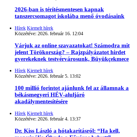
2026-ban is térítésmentesen kapnak
tanszercsomagot iskolába menő óvodásaink
Hírek
Kiemelt hírek
Közzétéve:
2026. február 16. 12:04
Várjuk az online szavazatokat! Számodra mit
jelent Törökország? – Rajzpályázatot hirdet
gyerekeknek testvérvárosunk, Büyükçekmece
Hírek
Kiemelt hírek
Közzétéve:
2026. február 5. 13:02
100 millió forintot ajánlunk fel az államnak a
békásmegyeri HÉV-aluljáró
akadálymentesítésére
Hírek
Kiemelt hírek
Közzétéve:
2026. február 4. 13:37
Dr. Kiss László a hótakarításról: “Ha kell,