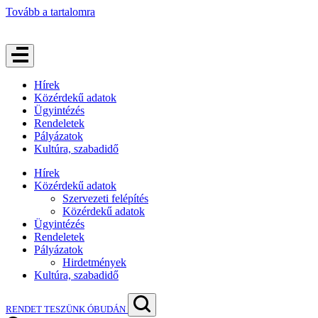
Tovább a tartalomra
Hírek
Közérdekű adatok
Ügyintézés
Rendeletek
Pályázatok
Kultúra, szabadidő
Hírek
Közérdekű adatok
Szervezeti felépítés
Közérdekű adatok
Ügyintézés
Rendeletek
Pályázatok
Hirdetmények
Kultúra, szabadidő
RENDET TESZÜNK ÓBUDÁN