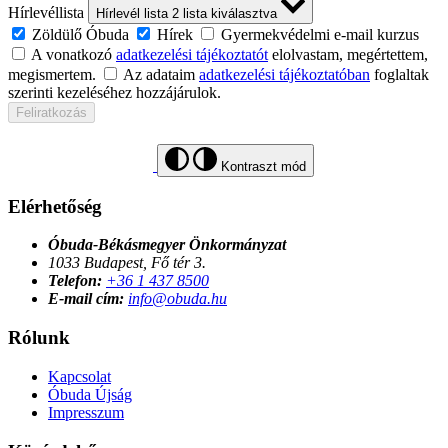
Hírlevéllista
Hírlevél lista
2
lista kiválasztva
Zöldülő Óbuda
Hírek
Gyermekvédelmi e-mail kurzus
A vonatkozó
adatkezelési tájékoztatót
elolvastam, megértettem,
megismertem.
Az adataim
adatkezelési tájékoztatóban
foglaltak
szerinti kezeléséhez hozzájárulok.
Feliratkozás
Kontraszt mód
Elérhetőség
Óbuda-Békásmegyer Önkormányzat
1033 Budapest, Fő tér 3.
Telefon:
+36 1 437 8500
E-mail cím:
info@obuda.hu
Rólunk
Kapcsolat
Óbuda Újság
Impresszum