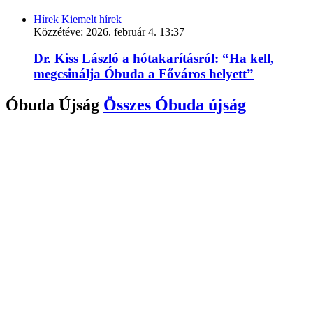
Hírek
Kiemelt hírek
Közzétéve:
2026. február 4. 13:37
Dr. Kiss László a hótakarításról: “Ha kell,
megcsinálja Óbuda a Főváros helyett”
Óbuda Újság
Összes
Óbuda újság