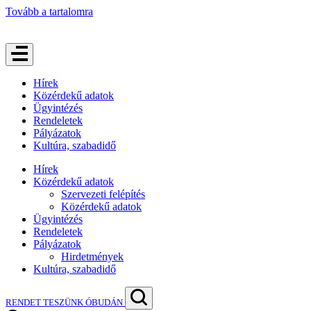
Tovább a tartalomra
Hírek
Közérdekű adatok
Ügyintézés
Rendeletek
Pályázatok
Kultúra, szabadidő
Hírek
Közérdekű adatok
Szervezeti felépítés
Közérdekű adatok
Ügyintézés
Rendeletek
Pályázatok
Hirdetmények
Kultúra, szabadidő
RENDET TESZÜNK ÓBUDÁN