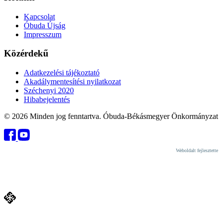
Kapcsolat
Óbuda Újság
Impresszum
Közérdekű
Adatkezelési tájékoztató
Akadálymentesítési nyilatkozat
Széchenyi 2020
Hibabejelentés
© 2026 Minden jog fenntartva. Óbuda-Békásmegyer Önkormányzat
Weboldalt fejlesztette