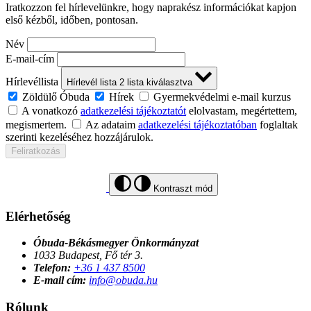
Iratkozzon fel hírlevelünkre, hogy naprakész információkat kapjon
első kézből, időben, pontosan.
Név
E-mail-cím
Hírlevéllista
Hírlevél lista
2
lista kiválasztva
Zöldülő Óbuda
Hírek
Gyermekvédelmi e-mail kurzus
A vonatkozó
adatkezelési tájékoztatót
elolvastam, megértettem,
megismertem.
Az adataim
adatkezelési tájékoztatóban
foglaltak
szerinti kezeléséhez hozzájárulok.
Feliratkozás
Kontraszt mód
Elérhetőség
Óbuda-Békásmegyer Önkormányzat
1033 Budapest, Fő tér 3.
Telefon:
+36 1 437 8500
E-mail cím:
info@obuda.hu
Rólunk