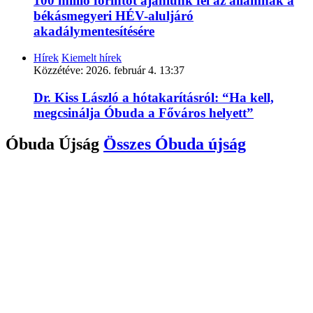
100 millió forintot ajánlunk fel az államnak a
békásmegyeri HÉV-aluljáró
akadálymentesítésére
Hírek
Kiemelt hírek
Közzétéve:
2026. február 4. 13:37
Dr. Kiss László a hótakarításról: “Ha kell,
megcsinálja Óbuda a Főváros helyett”
Óbuda Újság
Összes
Óbuda újság