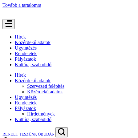
Tovább a tartalomra
Hírek
Közérdekű adatok
Ügyintézés
Rendeletek
Pályázatok
Kultúra, szabadidő
Hírek
Közérdekű adatok
Szervezeti felépítés
Közérdekű adatok
Ügyintézés
Rendeletek
Pályázatok
Hirdetmények
Kultúra, szabadidő
RENDET TESZÜNK ÓBUDÁN