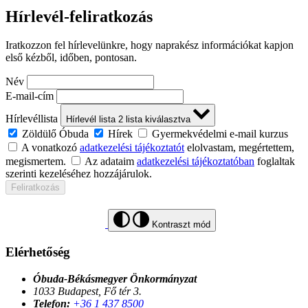
Hírlevél-feliratkozás
Iratkozzon fel hírlevelünkre, hogy naprakész információkat kapjon
első kézből, időben, pontosan.
Név
E-mail-cím
Hírlevéllista
Hírlevél lista
2
lista kiválasztva
Zöldülő Óbuda
Hírek
Gyermekvédelmi e-mail kurzus
A vonatkozó
adatkezelési tájékoztatót
elolvastam, megértettem,
megismertem.
Az adataim
adatkezelési tájékoztatóban
foglaltak
szerinti kezeléséhez hozzájárulok.
Feliratkozás
Kontraszt mód
Elérhetőség
Óbuda-Békásmegyer Önkormányzat
1033 Budapest, Fő tér 3.
Telefon:
+36 1 437 8500