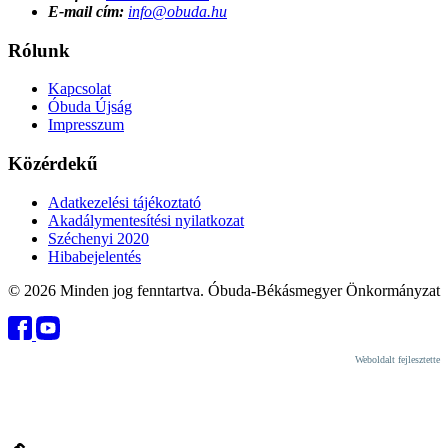
E-mail cím:
info@obuda.hu
Rólunk
Kapcsolat
Óbuda Újság
Impresszum
Közérdekű
Adatkezelési tájékoztató
Akadálymentesítési nyilatkozat
Széchenyi 2020
Hibabejelentés
© 2026 Minden jog fenntartva. Óbuda-Békásmegyer Önkormányzat
Weboldalt fejlesztette