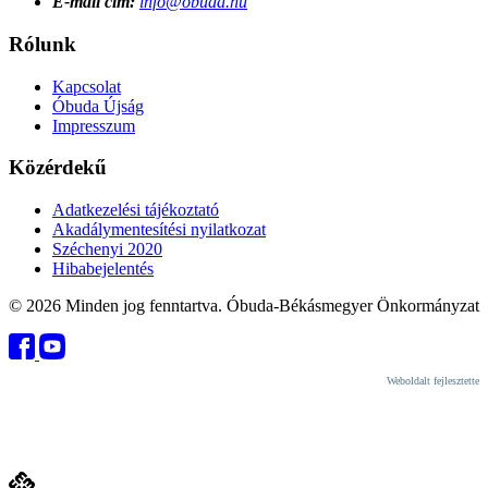
E-mail cím:
info@obuda.hu
Rólunk
Kapcsolat
Óbuda Újság
Impresszum
Közérdekű
Adatkezelési tájékoztató
Akadálymentesítési nyilatkozat
Széchenyi 2020
Hibabejelentés
© 2026 Minden jog fenntartva. Óbuda-Békásmegyer Önkormányzat
Weboldalt fejlesztette