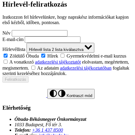
Hírlevél-feliratkozás
Iratkozzon fel hírlevelünkre, hogy naprakész információkat kapjon
első kézből, időben, pontosan.
Név
E-mail-cím
Hírlevéllista
Hírlevél lista
2
lista kiválasztva
Zöldülő Óbuda
Hírek
Gyermekvédelmi e-mail kurzus
A vonatkozó
adatkezelési tájékoztatót
elolvastam, megértettem,
megismertem.
Az adataim
adatkezelési tájékoztatóban
foglaltak
szerinti kezeléséhez hozzájárulok.
Feliratkozás
Kontraszt mód
Elérhetőség
Óbuda-Békásmegyer Önkormányzat
1033 Budapest, Fő tér 3.
Telefon:
+36 1 437 8500