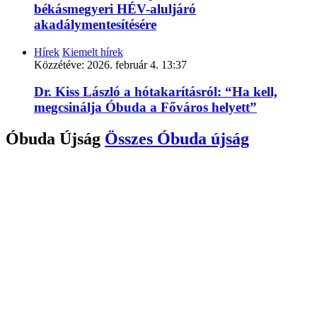
békásmegyeri HÉV-aluljáró
akadálymentesítésére
Hírek
Kiemelt hírek
Közzétéve:
2026. február 4. 13:37
Dr. Kiss László a hótakarításról: “Ha kell,
megcsinálja Óbuda a Főváros helyett”
Óbuda Újság
Összes
Óbuda újság