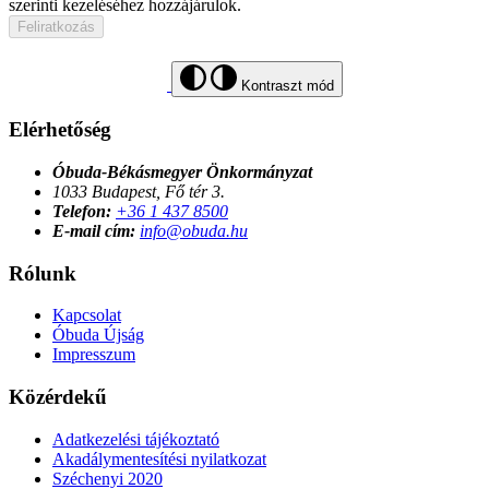
szerinti kezeléséhez hozzájárulok.
Feliratkozás
Kontraszt mód
Elérhetőség
Óbuda-Békásmegyer Önkormányzat
1033 Budapest, Fő tér 3.
Telefon:
+36 1 437 8500
E-mail cím:
info@obuda.hu
Rólunk
Kapcsolat
Óbuda Újság
Impresszum
Közérdekű
Adatkezelési tájékoztató
Akadálymentesítési nyilatkozat
Széchenyi 2020