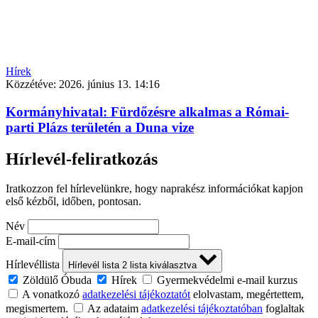
Hírek
Közzétéve:
2026. június 13. 14:16
Kormányhivatal: Fürdőzésre alkalmas a Római-
parti Plázs területén a Duna vize
Hírlevél-feliratkozás
Iratkozzon fel hírlevelünkre, hogy naprakész információkat kapjon
első kézből, időben, pontosan.
Név
E-mail-cím
Hírlevéllista
Hírlevél lista
2
lista kiválasztva
Zöldülő Óbuda
Hírek
Gyermekvédelmi e-mail kurzus
A vonatkozó
adatkezelési tájékoztatót
elolvastam, megértettem,
megismertem.
Az adataim
adatkezelési tájékoztatóban
foglaltak