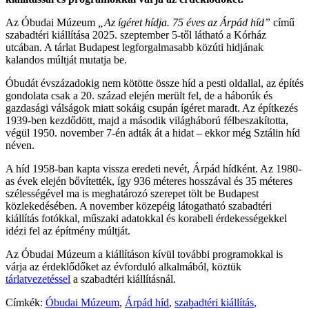
Az Óbudai Múzeum
„Az ígéret hídja. 75 éves az Árpád híd”
című
szabadtéri kiállítása 2025. szeptember 5-től látható a Kórház
utcában. A tárlat Budapest legforgalmasabb közúti hidjának
kalandos múltját mutatja be.
Óbudát évszázadokig nem kötötte össze híd a pesti oldallal, az építés
gondolata csak a 20. század elején merült fel, de a háborúk és
gazdasági válságok miatt sokáig csupán ígéret maradt. Az építkezés
1939-ben kezdődött, majd a második világháború félbeszakította,
végül 1950. november 7-én adták át a hidat – ekkor még Sztálin híd
néven.
A híd 1958-ban kapta vissza eredeti nevét, Árpád hídként. Az 1980-
as évek elején bővítették, így 936 méteres hosszával és 35 méteres
szélességével ma is meghatározó szerepet tölt be Budapest
közlekedésében. A november közepéig látogatható szabadtéri
kiállítás fotókkal, műszaki adatokkal és korabeli érdekességekkel
idézi fel az építmény múltját.
Az Óbudai Múzeum a kiállításon kívül további programokkal is
várja az érdeklődőket az évforduló alkalmából, köztük
tárlatvezetéssel
a szabadtéri kiállításnál.
Címkék:
Óbudai Múzeum
,
Árpád híd
,
szabadtéri kiállítás
,