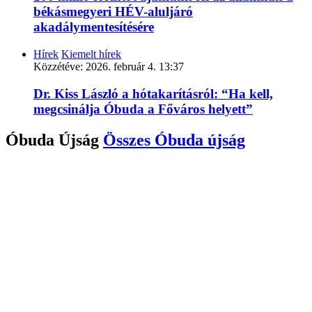
békásmegyeri HÉV-aluljáró
akadálymentesítésére
Hírek
Kiemelt hírek
Közzétéve:
2026. február 4. 13:37
Dr. Kiss László a hótakarításról: “Ha kell,
megcsinálja Óbuda a Főváros helyett”
Óbuda Újság
Összes
Óbuda újság