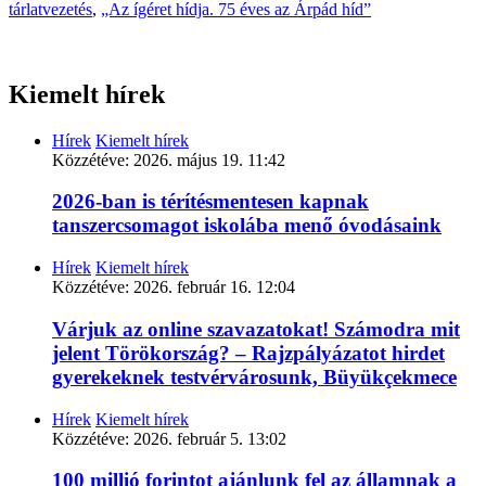
tárlatvezetés
,
„Az ígéret hídja. 75 éves az Árpád híd”
Kiemelt hírek
Hírek
Kiemelt hírek
Közzétéve:
2026. május 19. 11:42
2026-ban is térítésmentesen kapnak
tanszercsomagot iskolába menő óvodásaink
Hírek
Kiemelt hírek
Közzétéve:
2026. február 16. 12:04
Várjuk az online szavazatokat! Számodra mit
jelent Törökország? – Rajzpályázatot hirdet
gyerekeknek testvérvárosunk, Büyükçekmece
Hírek
Kiemelt hírek
Közzétéve:
2026. február 5. 13:02
100 millió forintot ajánlunk fel az államnak a