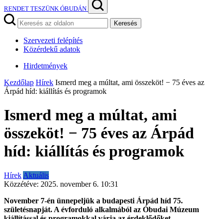
RENDET TESZÜNK ÓBUDÁN
Keresés
Szervezeti felépítés
Közérdekű adatok
Hirdetmények
Kezdőlap
Hírek
Ismerd meg a múltat, ami összeköt! − 75 éves az
Árpád híd: kiállítás és programok
Ismerd meg a múltat, ami
összeköt! − 75 éves az Árpád
híd: kiállítás és programok
Hírek
Aktuális
Közzétéve:
2025. november 6. 10:31
November 7-én ünnepeljük a budapesti Árpád híd 75.
születésnapját. A évforduló alkalmából az Óbudai Múzeum
kiállítással és programokkal várja az érdeklődőket.