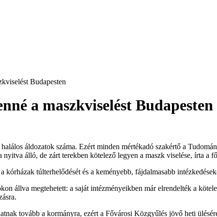
zkviselést Budapesten
enné a maszkviselést Budapesten
a halálos áldozatok száma. Ezért minden mértékadó szakértő a Tudomá
 nyitva álló, de zárt terekben kötelező legyen a maszk viselése, írta a f
 kórházak túlterhelődését és a keményebb, fájdalmasabb intézkedések
kon állva megtehetett: a saját intézményeikben már elrendelték a kötel
zásra.
tnak tovább a kormányra, ezért a Fővárosi Közgyűlés jövő heti ülésére a