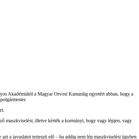
nyos Akadémiától a Magyar Orvosi Kamaráig egyetért abban, hogy a
őpolgármester.
et.
ező maszkviselést, illetve kérték a kormányt, hogy vagy lépjen, vagy
zt a javaslatot terjeszti elő – ha addig nem lép maszkviselési ügyben