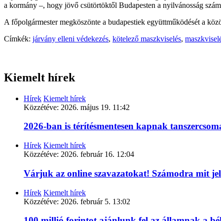
a kormány –, hogy jövő csütörtöktől Budapesten a nyilvánosság számár
A főpolgármester megköszönte a budapestiek együttműködését a közössé
Címkék:
járvány elleni védekezés
,
kötelező maszkviselés
,
maszkvisel
Kiemelt hírek
Hírek
Kiemelt hírek
Közzétéve:
2026. május 19. 11:42
2026-ban is térítésmentesen kapnak tanszercso
Hírek
Kiemelt hírek
Közzétéve:
2026. február 16. 12:04
Várjuk az online szavazatokat! Számodra mit je
Hírek
Kiemelt hírek
Közzétéve:
2026. február 5. 13:02
100 millió forintot ajánlunk fel az államnak a 