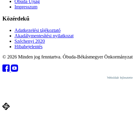
Óbuda Újság
Impresszum
Közérdekű
Adatkezelési tájékoztató
Akadálymentesítési nyilatkozat
Széchenyi 2020
Hibabejelentés
© 2026 Minden jog fenntartva. Óbuda-Békásmegyer Önkormányzat
Weboldalt fejlesztette