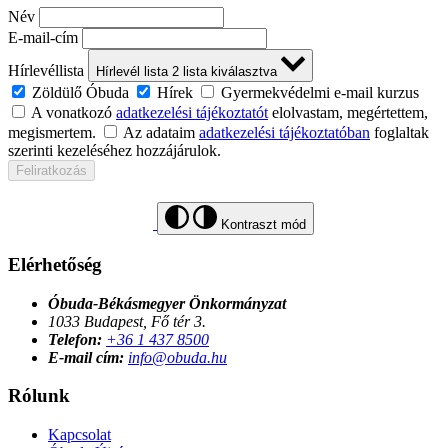
Név
E-mail-cím
Hírlevéllista
Hírlevél lista
2
lista kiválasztva
Zöldülő Óbuda
Hírek
Gyermekvédelmi e-mail kurzus
A vonatkozó
adatkezelési tájékoztatót
elolvastam, megértettem,
megismertem.
Az adataim
adatkezelési tájékoztatóban
foglaltak
szerinti kezeléséhez hozzájárulok.
Feliratkozás
Kontraszt mód
Elérhetőség
Óbuda-Békásmegyer Önkormányzat
1033 Budapest, Fő tér 3.
Telefon:
+36 1 437 8500
E-mail cím:
info@obuda.hu
Rólunk
Kapcsolat