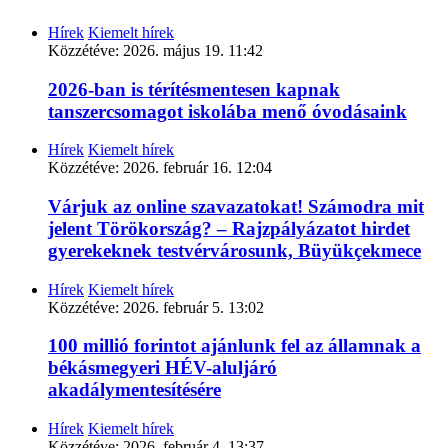
Hírek
Kiemelt hírek
Közzétéve:
2026. május 19. 11:42
2026-ban is térítésmentesen kapnak
tanszercsomagot iskolába menő óvodásaink
Hírek
Kiemelt hírek
Közzétéve:
2026. február 16. 12:04
Várjuk az online szavazatokat! Számodra mit
jelent Törökország? – Rajzpályázatot hirdet
gyerekeknek testvérvárosunk, Büyükçekmece
Hírek
Kiemelt hírek
Közzétéve:
2026. február 5. 13:02
100 millió forintot ajánlunk fel az államnak a
békásmegyeri HÉV-aluljáró
akadálymentesítésére
Hírek
Kiemelt hírek
Közzétéve:
2026. február 4. 13:37