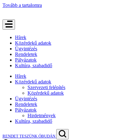
Tovább a tartalomra
Hírek
Közérdekű adatok
Ügyintézés
Rendeletek
Pályázatok
Kultúra, szabadidő
Hírek
Közérdekű adatok
Szervezeti felépítés
Közérdekű adatok
Ügyintézés
Rendeletek
Pályázatok
Hirdetmények
Kultúra, szabadidő
RENDET TESZÜNK ÓBUDÁN