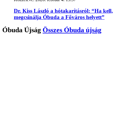
Dr. Kiss László a hótakarításról: “Ha kell,
megcsinálja Óbuda a Főváros helyett”
Óbuda Újság
Összes
Óbuda újság