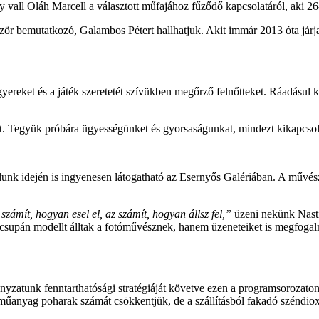
y vall Oláh Marcell a választott műfajához fűződő kapcsolatáról, aki 
ör bemutatkozó, Galambos Pétert hallhatjuk. Akit immár 2013 óta járja 
reket és a játék szeretetét szívükben megőrző felnőtteket. Ráadásul 
at. Tegyük próbára ügyességünket és gyorsaságunkat, mindezt kikapcsol
lunk idején is ingyenesen látogatható az Esernyős Galériában. A művész 
ámít, hogyan esel el, az számít, hogyan állsz fel,”
üzeni nekünk Nastia
csupán modellt álltak a fotóművésznek, hanem üzeneteiket is megfogalma
nyzatunk fenntarthatósági stratégiáját követve ezen a programsorozaton
műanyag poharak számát csökkentjük, de a szállításból fakadó széndioxi