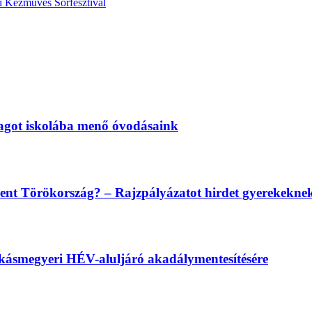
 Kézműves Sörfesztivál
magot iskolába menő óvodásaink
lent Törökország? – Rajzpályázatot hirdet gyerekekn
békásmegyeri HÉV-aluljáró akadálymentesítésére