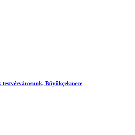
ek testvérvárosunk, Büyükçekmece