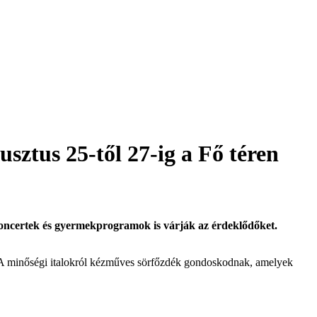
sztus 25-től 27-ig a Fő téren
 koncertek és gyermekprogramok is várják az érdeklődőket.
 A minőségi italokról kézműves sörfőzdék gondoskodnak, amelyek