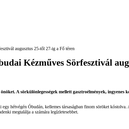
sztivál augusztus 25-től 27-ig a Fő téren
Óbudai Kézműves Sörfesztivál augu
uk önöket. A sörkülönlegességek mellett gasztroélmények, ingyenes
 egy hétvégén Óbudán, kellemes társaságban finom söröket kóstolva.
denki megtalálja a számára legízletesebbet.