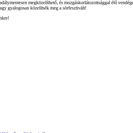
akadálymentesen megközelíthető, és mozgáskorlátozottsággal élő vendége
agy gyalogosan közelítsék meg a sörfesztivált!
nkre!