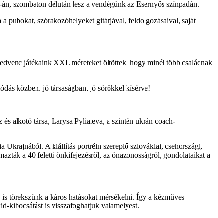
26-án, szombaton délután lesz a vendégünk az Esernyős színpadán.
a pubokat, szórakozóhelyeket gitárjával, feldolgozásaival, saját
kedvenc játékaink XXL méreteket öltöttek, hogy minél több családnak
ódás közben, jó társaságban, jó sörökkel kísérve!
és alkotó társa, Larysa Pyliaieva, a szintén ukrán coach-
 Ukrajnából. A kiállítás portréin szereplő szlovákiai, csehországi,
zták a 40 feletti önkifejezésről, az önazonosságról, gondolataikat a
 is törekszünk a káros hatásokat mérsékelni. Így a kézműves
d-kibocsátást is visszafoghatjuk valamelyest.