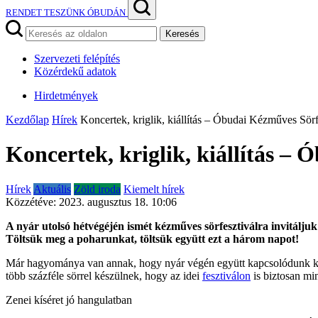
RENDET TESZÜNK ÓBUDÁN
Keresés
Szervezeti felépítés
Közérdekű adatok
Hirdetmények
Kezdőlap
Hírek
Koncertek, kriglik, kiállítás – Óbudai Kézműves Sörfe
Koncertek, kriglik, kiállítás – 
Hírek
Aktuális
Zöld iroda
Kiemelt hírek
Közzétéve:
2023. augusztus 18. 10:06
A nyár utolsó hétvégéjén ismét kézműves sörfesztiválra invitálj
Töltsük meg a poharunkat, töltsük együtt ezt a három napot!
Már hagyománya van annak, hogy nyár végén együtt kapcsolódunk ki
több százféle sörrel készülnek, hogy az idei
fesztiválon
is biztosan min
Zenei kíséret jó hangulatban