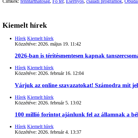
Címkék:
fenntarthatóság
,
Fő tér
,
Esernyős
,
családi programok
,
Óbudai
Kiemelt hírek
Hírek
Kiemelt hírek
Közzétéve:
2026. május 19. 11:42
2026-ban is térítésmentesen kapnak tanszercso
Hírek
Kiemelt hírek
Közzétéve:
2026. február 16. 12:04
Várjuk az online szavazatokat! Számodra mit je
Hírek
Kiemelt hírek
Közzétéve:
2026. február 5. 13:02
100 millió forintot ajánlunk fel az államnak a 
Hírek
Kiemelt hírek
Közzétéve:
2026. február 4. 13:37