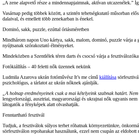
„A zene alapvető része a mindennapjaimnak, aktívan utcazenélek.” Íg
Vasárnap pedig többek között, a szintén tehetségkutató műsorban elősz
dalaival, és emellett több zenekarban is énekel.
Dominó, sakk, puzzle, ezúttal óriásméretben
Mindhárom napon Uno kártya, sakk, malom, dominó, puzzle várja a gye
nyújtsanak szórakoztató élményeket.
Mindeközben a Szentlélek téren darts és csocsó várja a fesztiválozók
Fotókiállítás – 40 feletti nők üzennek nekünk
Ludmila Azarova ukrán fotóművész It’s me című
kiállítása
sörfesztivá
pszichológus, a tárlatot az ukrán nőknek ajánlják.
„A holnap eredményeinek csak a mai kételyeink szabnak határt. Nem sz
lengyelországi, ausztriai, magyarországi és ukrajnai nők ugyanis nem 
látogatók a fényképek alatt olvashatják.
Fenntartható fesztivál
Tudjuk, a fesztiválok súlyos terhet róhatnak környezetünkre, önkormá
sörfesztiválon repoharakat használunk, ezzel nem csupán az eldobott 