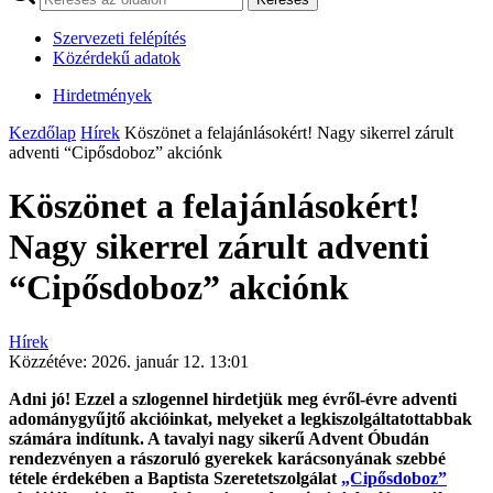
Szervezeti felépítés
Közérdekű adatok
Hirdetmények
Kezdőlap
Hírek
Köszönet a felajánlásokért! Nagy sikerrel zárult
adventi “Cipősdoboz” akciónk
Köszönet a felajánlásokért!
Nagy sikerrel zárult adventi
“Cipősdoboz” akciónk
Hírek
Közzétéve:
2026. január 12. 13:01
Adni jó! Ezzel a szlogennel hirdetjük meg évről-évre adventi
adománygyűjtő akcióinkat, melyeket a legkiszolgáltatottabbak
számára indítunk. A tavalyi nagy sikerű Advent Óbudán
rendezvényen a rászoruló gyerekek karácsonyának szebbé
tétele érdekében a Baptista Szeretetszolgálat
„Cipősdoboz”