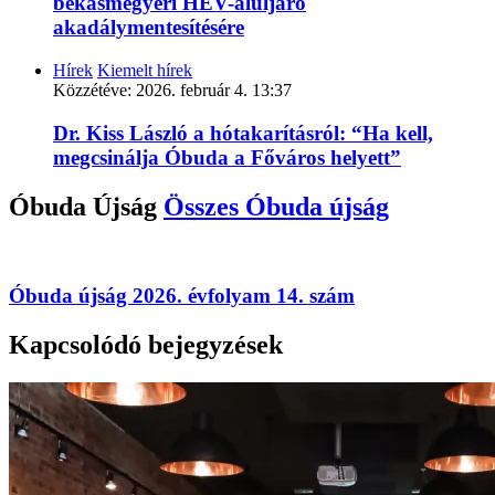
békásmegyeri HÉV-aluljáró
akadálymentesítésére
Hírek
Kiemelt hírek
Közzétéve:
2026. február 4. 13:37
Dr. Kiss László a hótakarításról: “Ha kell,
megcsinálja Óbuda a Főváros helyett”
Óbuda Újság
Összes
Óbuda újság
Óbuda újság 2026. évfolyam 14. szám
Kapcsolódó bejegyzések