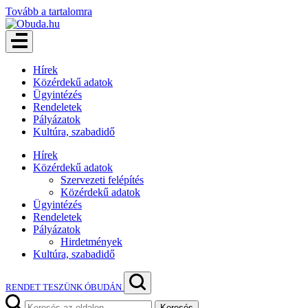
Tovább a tartalomra
Hírek
Közérdekű adatok
Ügyintézés
Rendeletek
Pályázatok
Kultúra, szabadidő
Hírek
Közérdekű adatok
Szervezeti felépítés
Közérdekű adatok
Ügyintézés
Rendeletek
Pályázatok
Hirdetmények
Kultúra, szabadidő
RENDET TESZÜNK ÓBUDÁN
Keresés