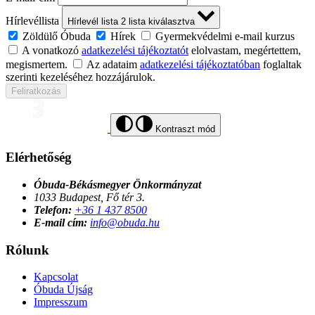
Hírlevéllista
Hírlevél lista
2
lista kiválasztva
Zöldülő Óbuda
Hírek
Gyermekvédelmi e-mail kurzus
A vonatkozó
adatkezelési tájékoztatót
elolvastam, megértettem,
megismertem.
Az adataim
adatkezelési tájékoztatóban
foglaltak
szerinti kezeléséhez hozzájárulok.
Feliratkozás
Kontraszt mód
Elérhetőség
Óbuda-Békásmegyer Önkormányzat
1033 Budapest, Fő tér 3.
Telefon:
+36 1 437 8500
E-mail cím:
info@obuda.hu
Rólunk
Kapcsolat
Óbuda Újság
Impresszum