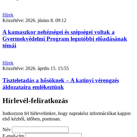
Hírek
Közzétéve:
2026. június 8. 09:12
A kamaszkor nehézségei és szépségei voltak a
Gyermekvédelmi Program legutóbbi előadásának
témái
Hírek
Közzétéve:
2026. április 15. 15:55
Tiszteletadás a hősöknek – A katinyi vérengzés
áldozataira emlékeztünk
Hírlevél-feliratkozás
Iratkozzon fel hírlevelünkre, hogy naprakész információkat kapjon
első kézből, időben, pontosan.
Név
E-mail-cím