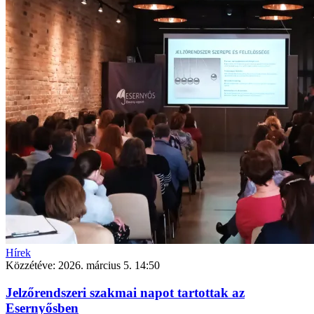
Hírek
Közzétéve:
2026. március 5. 14:50
Jelzőrendszeri szakmai napot tartottak az
Esernyősben