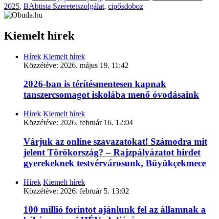
2025
,
BAbtista Szeretetszolgálat
,
cipősdoboz
Kiemelt hírek
Hírek
Kiemelt hírek
Közzétéve:
2026. május 19. 11:42
2026-ban is térítésmentesen kapnak
tanszercsomagot iskolába menő óvodásaink
Hírek
Kiemelt hírek
Közzétéve:
2026. február 16. 12:04
Várjuk az online szavazatokat! Számodra mit
jelent Törökország? – Rajzpályázatot hirdet
gyerekeknek testvérvárosunk, Büyükçekmece
Hírek
Kiemelt hírek
Közzétéve:
2026. február 5. 13:02
100 millió forintot ajánlunk fel az államnak a