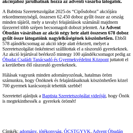
akciójához járulhatnak hozzá az adventi vásárba látogatók.
A Babtista Szeretetszolgálat 2025-ös “Cipősdoboz” akciójára
rekordmennyiségű, összesen 62.450 doboz gyűlt össze az ország
minden tájáról, mely a tavalyi felajánlások számánál majdnem
tízezerrel több szépen becsomagolt dobozt jelentett. A
z Advent
Óbudán vásárában az akció négy hete alatt összesen 678 doboz
gyűlt össze látogatóink nagylelkűségének köszönhetően.
Ebből
578 ajándékcsomag az akció ideje alatt érkezett, melyet a
Szeretetszolgálat önkéntesei szállítottak el a rászoruló gyerekeknek.
Az akció lejártával beérkező mintegy 100 ajándékcsomagot pedig az
Óbudai Családi Tanácsadó és Gyermekvédelmi Központ
juttatott el
a kerületben élő rászoruló gyerekeknek.
Hálásak vagyunk minden adományozónak, hatalmas öröm
számunkra, hogy Önöknek és felajánlásaiknak köszönhetően közel
700 gyermek karácsonyát tehettük szebbé!
Szeretettel ajánljuk a
Baptista Szeretetszolgálat videóját
, hogy Önök
is megtekinthessék a gyerekek örömét!
Címkék:
adomány
,
jótékonyság
,
ÓCSTGYVK
,
Advent Óbudán