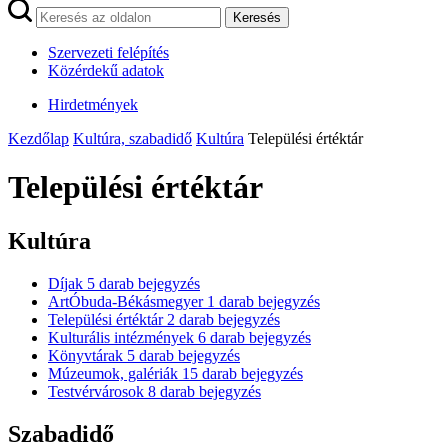
Keresés
Szervezeti felépítés
Közérdekű adatok
Hirdetmények
Kezdőlap
Kultúra, szabadidő
Kultúra
Települési értéktár
Települési értéktár
Kultúra
Díjak
5
darab bejegyzés
ArtÓbuda-Békásmegyer
1
darab bejegyzés
Települési értéktár
2
darab bejegyzés
Kulturális intézmények
6
darab bejegyzés
Könyvtárak
5
darab bejegyzés
Múzeumok, galériák
15
darab bejegyzés
Testvérvárosok
8
darab bejegyzés
Szabadidő