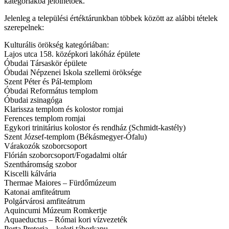
kategóriákba jelölhetőek.
Jelenleg a települési értéktárunkban többek között az alábbi tételek
szerepelnek:
Kulturális örökség kategóriában:
Lajos utca 158. középkori lakóház épülete
Óbudai Társaskör épülete
Óbudai Népzenei Iskola szellemi öröksége
Szent Péter és Pál-templom
Óbudai Református templom
Óbudai zsinagóga
Klarissza templom és kolostor romjai
Ferences templom romjai
Egykori trinitárius kolostor és rendház (Schmidt-kastély)
Szent József-templom (Békásmegyer-Ófalu)
Várakozók szoborcsoport
Flórián szoborcsoport/Fogadalmi oltár
Szentháromság szobor
Kiscelli kálvária
Thermae Maiores – Fürdőmúzeum
Katonai amfiteátrum
Polgárvárosi amfiteátrum
Aquincumi Múzeum Romkertje
Aquaeductus – Római kori vízvezeték
Porta Pretoria – keleti táborkapu