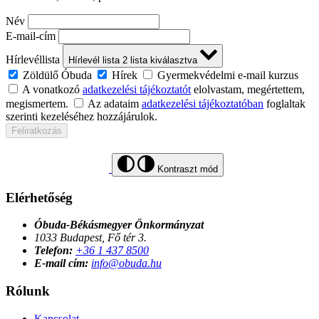
Név
E-mail-cím
Hírlevéllista
Hírlevél lista
2
lista kiválasztva
Zöldülő Óbuda
Hírek
Gyermekvédelmi e-mail kurzus
A vonatkozó
adatkezelési tájékoztatót
elolvastam, megértettem,
megismertem.
Az adataim
adatkezelési tájékoztatóban
foglaltak
szerinti kezeléséhez hozzájárulok.
Feliratkozás
Kontraszt mód
Elérhetőség
Óbuda-Békásmegyer Önkormányzat
1033 Budapest, Fő tér 3.
Telefon:
+36 1 437 8500
E-mail cím:
info@obuda.hu
Rólunk
Kapcsolat