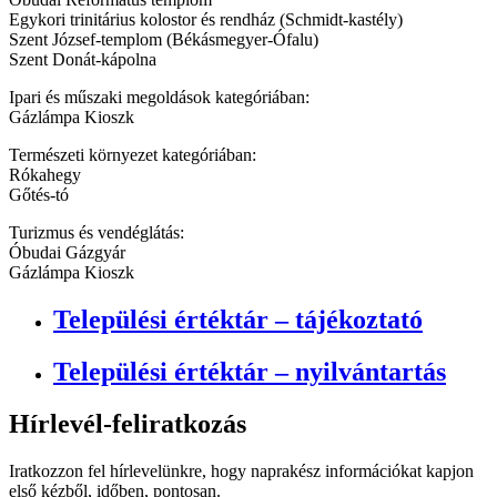
Egykori trinitárius kolostor és rendház (Schmidt-kastély)
Szent József-templom (Békásmegyer-Ófalu)
Szent Donát-kápolna
Ipari és műszaki megoldások kategóriában:
Gázlámpa Kioszk
Természeti környezet kategóriában:
Rókahegy
Gőtés-tó
Turizmus és vendéglátás:
Óbudai Gázgyár
Gázlámpa Kioszk
Települési értéktár – tájékoztató
Települési értéktár – nyilvántartás
Hírlevél-feliratkozás
Iratkozzon fel hírlevelünkre, hogy naprakész információkat kapjon
első kézből, időben, pontosan.