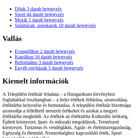
Díjak
3
darab bejegyzés
Sport
44
darab bejegyzés
Mozik
1
darab bejegyzés
Színházak, zenekarok
10
darab bejegyzés
Vallás
Evangélikus
2
darab bejegyzés
Katolikus
16
darab bejegyzés
Református
3
darab bejegyzés
Egyéb egyházak
5
darab bejegyzés
Kiemelt információk
A Települési értéktár feladata – a Hungarikum törvényben
foglaltakkal összhangban – a helyi értékek feltárása, azonosítása,
értéktárba helyezése és bemutatása. A települési értéktár bizottsága
azonosítja a fellelhető nemzeti érétkeket és azokat a megyei
értéktárba megküldi. Az értékek az értéktárba Kulturális örökség,
Épített környezet, Ipari- és műszaki megoldások, Természeti
környezet, Turizmus és vendéglátás, Agrár- és élelmiszergazdaság,
Egészség és életmód, Nemzetiséghez kapcsolódó érték, Sport