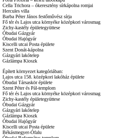
Cella Trichora – ókeresztény sírkápolna romjai
Hercules villa
Barba Péter János festőművész sírja
Fő tér és Lajos utca környéke középkori városmag
Zichy-kastély épületegyüttese
Óbudai Gázgyár
Óbudai Hajógyár
Kiscelli utcai Posta épülete
Szent Donát-kápolna
Gázgyári lakótelep
Gázlámpa Kioszk
Épített környezet kategóriában:
Lajos utca 158. középkori lakóház épülete
Óbudai Társaskör épülete
Szent Péter és Pál-templom
Fő tér és Lajos utca környéke középkori városmag
Zichy-kastély épületegyüttese
Óbudai Gázgyár
Gázgyári lakótelep
Gázlámpa Kioszk
Óbudai Hajógyár
Kiscelli utcai Posta épülete
Békásmegyer-Ófalu
Óbudai Református templom