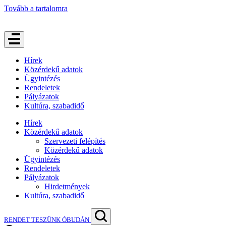
Tovább a tartalomra
Hírek
Közérdekű adatok
Ügyintézés
Rendeletek
Pályázatok
Kultúra, szabadidő
Hírek
Közérdekű adatok
Szervezeti felépítés
Közérdekű adatok
Ügyintézés
Rendeletek
Pályázatok
Hirdetmények
Kultúra, szabadidő
RENDET TESZÜNK ÓBUDÁN