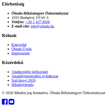
Elérhetőség
Óbuda-Békásmegyer Önkormányzat
1033 Budapest, Fő tér 3.
Telefon:
+36 1 437 8500
E-mail cím:
info@obuda.hu
Rólunk
Kapcsolat
Óbuda Újság
Impresszum
Közérdekű
Adatkezelési tájékoztató
Akadálymentesítési nyilatkozat
Széchenyi 2020
Hibabejelentés
© 2026 Minden jog fenntartva. Óbuda-Békásmegyer Önkormányzat