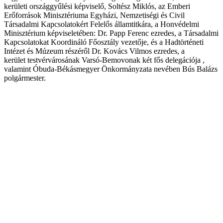
kerületi országgyűlési képviselő, Soltész Miklós, az Emberi
Erőforrások Minisztériuma Egyházi, Nemzetiségi és Civil
Társadalmi Kapcsolatokért Felelős államtitkára, a Honvédelmi
Minisztérium képviseletében: Dr. Papp Ferenc ezredes, a Társadalmi
Kapcsolatokat Koordináló Főosztály vezetője, és a Hadtörténeti
Intézet és Múzeum részéről Dr. Kovács Vilmos ezredes, a
kerület testvérvárosának Varsó-Bemovonak két fős delegációja ,
valamint Óbuda-Békásmegyer Önkormányzata nevében Bús Balázs
polgármester.