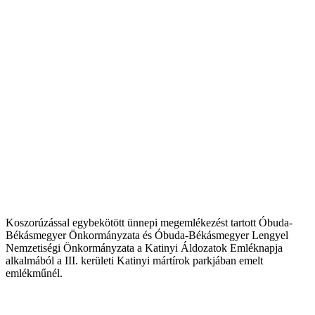
Koszorúzással egybekötött ünnepi megemlékezést tartott Óbuda-
Békásmegyer Önkormányzata és Óbuda-Békásmegyer Lengyel
Nemzetiségi Önkormányzata a Katinyi Áldozatok Emléknapja
alkalmából a III. kerületi Katinyi mártírok parkjában emelt
emlékműnél.