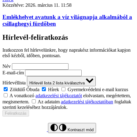
Közzétéve:
2026. március 11. 11:58
Emlékhelyet avatunk a víz világnapja alkalmából a
csillaghegyi fürdőben
Hírlevél-feliratkozás
Iratkozzon fel hírlevelünkre, hogy naprakész információkat kapjon
első kézből, időben, pontosan.
Név
E-mail-cím
Hírlevéllista
Hírlevél lista
2
lista kiválasztva
Zöldülő Óbuda
Hírek
Gyermekvédelmi e-mail kurzus
A vonatkozó
adatkezelési tájékoztatót
elolvastam, megértettem,
megismertem.
Az adataim
adatkezelési tájékoztatóban
foglaltak
szerinti kezeléséhez hozzájárulok.
Feliratkozás
Kontraszt mód