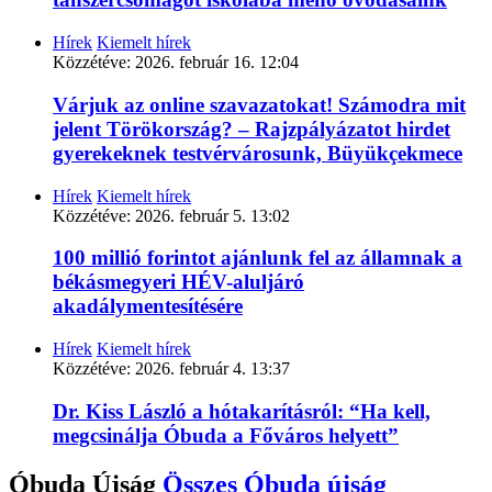
Hírek
Kiemelt hírek
Közzétéve:
2026. február 16. 12:04
Várjuk az online szavazatokat! Számodra mit
jelent Törökország? – Rajzpályázatot hirdet
gyerekeknek testvérvárosunk, Büyükçekmece
Hírek
Kiemelt hírek
Közzétéve:
2026. február 5. 13:02
100 millió forintot ajánlunk fel az államnak a
békásmegyeri HÉV-aluljáró
akadálymentesítésére
Hírek
Kiemelt hírek
Közzétéve:
2026. február 4. 13:37
Dr. Kiss László a hótakarításról: “Ha kell,
megcsinálja Óbuda a Főváros helyett”
Óbuda Újság
Összes
Óbuda újság