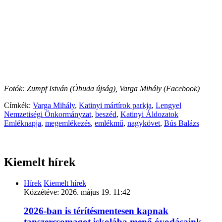
Fotók: Zumpf István (Óbuda újság), Varga Mihály (Facebook)
Címkék:
Varga Mihály
,
Katinyi mártírok parkja
,
Lengyel
Nemzetiségi Önkormányzat
,
beszéd
,
Katinyi Áldozatok
Emléknapja
,
megemlékezés
,
emlékmű
,
nagykövet
,
Bús Balázs
Kiemelt hírek
Hírek
Kiemelt hírek
Közzétéve:
2026. május 19. 11:42
2026-ban is térítésmentesen kapnak
tanszercsomagot iskolába menő óvodásaink