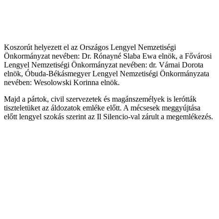
Koszorút helyezett el az Országos Lengyel Nemzetiségi
Önkormányzat nevében: Dr. Rónayné Slaba Ewa elnök, a Fővárosi
Lengyel Nemzetiségi Önkormányzat nevében: dr. Várnai Dorota
elnök, Óbuda-Békásmegyer Lengyel Nemzetiségi Önkormányzata
nevében: Wesolowski Korinna elnök.
Majd a pártok, civil szervezetek és magánszemélyek is lerótták
tiszteletüket az áldozatok emléke előtt. A mécsesek meggyújtása
előtt lengyel szokás szerint az Il Silencio-val zárult a megemlékezés.