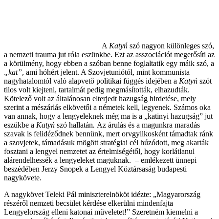
A
Katyń
szó nagyon különleges szó,
a nemzeti trauma jut róla eszünkbe. Ezt az asszociációt megerősíti az
a körülmény, hogy ebben a szóban benne foglaltatik egy máik szó, a
„kat”
, ami hóhért jelent. A Szovjetuniótól, mint kommunista
nagyhatalomtól való alapvető politikai függés idejében a
Katyń
szót
tilos volt kiejteni, tartalmát pedig megmásították, elhazudták.
Kötelező volt az általánosan elterjedt hazugság hirdetése, mely
szerint a mészárlás elkövetői a németek kell, legyenek. Számos oka
van annak, hogy a lengyeleknek még ma is a „katinyi hazugság” jut
eszükbe a
Katyń
szó hallatán
.
Az árulás és a magunkra maradás
szavak is felidéződnek bennünk, mert orvgyilkosként támadtak ránk
a szovjetek, támadásuk mögött stratégiai cél húzódott, meg akarták
fosztani a lengyel nemzetet az értelmiségétől, hogy korlátlanul
alárendelhessék a lengyeleket maguknak. – emlékezett ünnepi
beszédében Jerzy Snopek a Lengyel Köztársaság budapesti
nagykövete.
A nagykövet Teleki Pál miniszterelnököt idézte: „Magyarország
részéről nemzeti becsület kérdése elkerülni mindenfajta
Lengyelország elleni katonai műveletet!” Szeretném kiemelni a