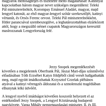
magyarok méltóságteljes és tiszteletre méltó magatartását! Katinnyal
kapcsolatban három magyar nevet szükséges megemlíteni: Teleki
Pál miniszterelnököt, Korompay Emánuel Aladárt, magyar, majd
lengyel katonát, az első magyar-lengyel szótár szerkesztőjét, katinyi
vértanút, és Orsós Ferenc orvost. Teleki Pál miniszterelnökként,
Hitler parancsával szembeszegülve, a leghatározottabban elzárkózott
attól, hogy a megszálló német csapatok Magyarországon keresztül
masírozzanak Lengyelország felé.
Jerzy Snopek megemlékezését
követően a megjelentek Oberfrank Pál, Jászai Mari-díjas színművész
előadásában Tóth Erzsébet Katyn földjéből című versét hallgathatták
meg, majd együtt imádkozhattak Krzysztof Grzelak plébános
atyával a katinyi vérengzés áldozatai és a szmolenszki tragédiában
elhunytak lelki üdvéért.
A lengyel nyelvű imádságot követően koszorút helyezett el az
emlékműnél Jerzy Snopek, a Lengyel Köztársaság budapesti
nagykövete, Varga Mihály nemzetgazdasági miniszter, II. és III.