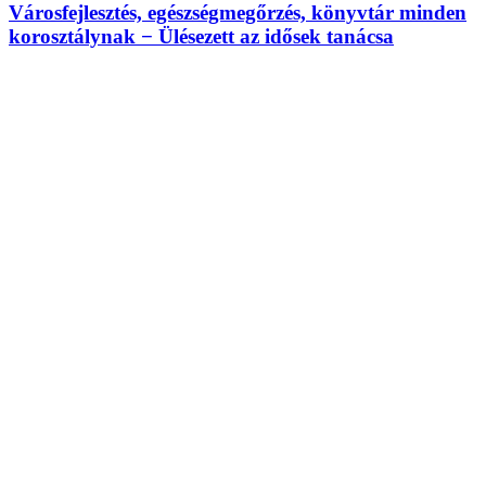
Városfejlesztés, egészségmegőrzés, könyvtár minden
korosztálynak − Ülésezett az idősek tanácsa