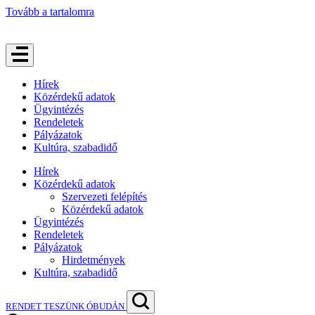
Tovább a tartalomra
Hírek
Közérdekű adatok
Ügyintézés
Rendeletek
Pályázatok
Kultúra, szabadidő
Hírek
Közérdekű adatok
Szervezeti felépítés
Közérdekű adatok
Ügyintézés
Rendeletek
Pályázatok
Hirdetmények
Kultúra, szabadidő
RENDET TESZÜNK ÓBUDÁN