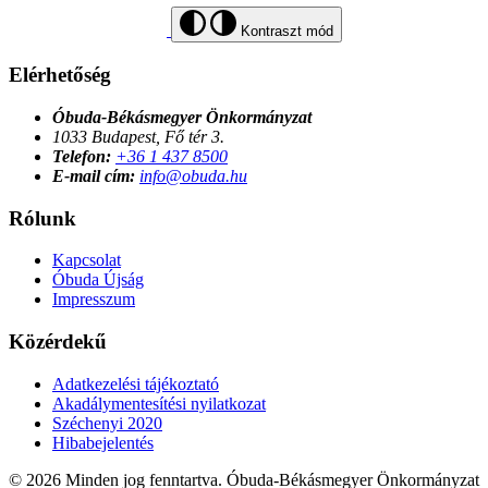
Kontraszt mód
Elérhetőség
Óbuda-Békásmegyer Önkormányzat
1033 Budapest, Fő tér 3.
Telefon:
+36 1 437 8500
E-mail cím:
info@obuda.hu
Rólunk
Kapcsolat
Óbuda Újság
Impresszum
Közérdekű
Adatkezelési tájékoztató
Akadálymentesítési nyilatkozat
Széchenyi 2020
Hibabejelentés
© 2026 Minden jog fenntartva. Óbuda-Békásmegyer Önkormányzat