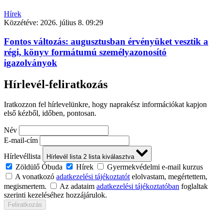
Hírek
Közzétéve:
2026. július 8. 09:29
Fontos változás: augusztusban érvényüket vesztik a
régi, könyv formátumú személyazonosító
igazolványok
Hírlevél-feliratkozás
Iratkozzon fel hírlevelünkre, hogy naprakész információkat kapjon
első kézből, időben, pontosan.
Név
E-mail-cím
Hírlevéllista
Hírlevél lista
2
lista kiválasztva
Zöldülő Óbuda
Hírek
Gyermekvédelmi e-mail kurzus
A vonatkozó
adatkezelési tájékoztatót
elolvastam, megértettem,
megismertem.
Az adataim
adatkezelési tájékoztatóban
foglaltak
szerinti kezeléséhez hozzájárulok.
Feliratkozás