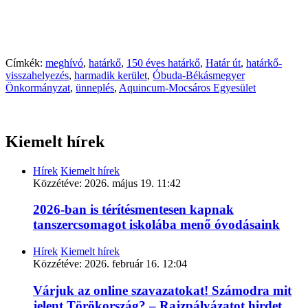
Címkék:
meghívó
,
határkő
,
150 éves határkő
,
Határ út
,
határkő-
visszahelyezés
,
harmadik kerület
,
Óbuda-Békásmegyer
Önkormányzat
,
ünneplés
,
Aquincum-Mocsáros Egyesület
Kiemelt hírek
Hírek
Kiemelt hírek
Közzétéve:
2026. május 19. 11:42
2026-ban is térítésmentesen kapnak
tanszercsomagot iskolába menő óvodásaink
Hírek
Kiemelt hírek
Közzétéve:
2026. február 16. 12:04
Várjuk az online szavazatokat! Számodra mit
jelent Törökország? – Rajzpályázatot hirdet