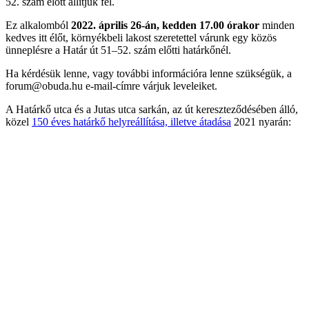
52. szám előtt állítjuk fel.
Ez alkalomból
2022. április 26-án, kedden 17.00 órakor
minden
kedves itt élőt, környékbeli lakost szeretettel várunk egy közös
ünneplésre a Határ út 51–52. szám előtti határkőnél.
Ha kérdésük lenne, vagy további információra lenne szükségük, a
forum@obuda.hu e-mail-címre várjuk leveleiket.
A Határkő utca és a Jutas utca sarkán, az út kereszteződésében álló,
közel
150 éves határkő helyreállítása, illetve átadása
2021 nyarán: