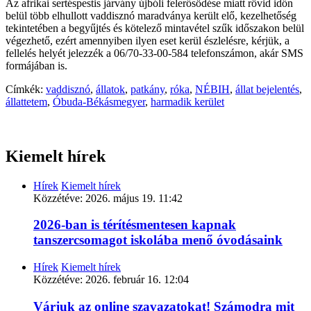
Az afrikai sertéspestis járvány újbóli felerősödése miatt rövid időn
belül több elhullott vaddisznó maradványa került elő, kezelhetőség
tekintetében a begyűjtés és kötelező mintavétel szűk időszakon belül
végezhető, ezért amennyiben ilyen eset kerül észlelésre, kérjük, a
fellelés helyét jelezzék a 06/70-33-00-584 telefonszámon, akár SMS
formájában is.
Címkék:
vaddisznó
,
állatok
,
patkány
,
róka
,
NÉBIH
,
állat bejelentés
,
állattetem
,
Óbuda-Békásmegyer
,
harmadik kerület
Kiemelt hírek
Hírek
Kiemelt hírek
Közzétéve:
2026. május 19. 11:42
2026-ban is térítésmentesen kapnak
tanszercsomagot iskolába menő óvodásaink
Hírek
Kiemelt hírek
Közzétéve:
2026. február 16. 12:04
Várjuk az online szavazatokat! Számodra mit