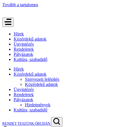
Tovább a tartalomra
Hírek
Közérdekű adatok
Ügyintézés
Rendeletek
Pályázatok
Kultúra, szabadidő
Hírek
Közérdekű adatok
Szervezeti felépítés
Közérdekű adatok
Ügyintézés
Rendeletek
Pályázatok
Hirdetmények
Kultúra, szabadidő
RENDET TESZÜNK ÓBUDÁN