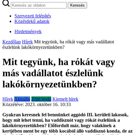
Keresés
Szervezeti felépítés
Közérdekű adatok
Hirdetmények
Kezdőlap
Hírek
Mit tegyünk, ha rókát vagy más vadállatot
észlelünk lakókörnyezetünkben?
Mit tegyünk, ha rókát vagy
más vadállatot észlelünk
lakókörnyezetünkben?
Hírek
Aktuális
Zöld iroda
Kiemelt hírek
Közzétéve:
2023. október 16. 10:33
Gyakran keresnek fel bennünket aggódó III. kerületi lakosok,
hogy mit lehet tenni, ha vaddisznót vagy rókát észlelünk a
lakókörnyezetükben? Előfordult már, hogy valakinek a
kertjében ment be egy több kocából álló vaddisznó konda, de az