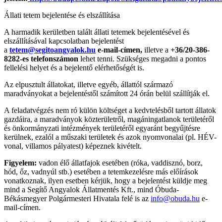
Állati tetem bejelentése és elszállítása
A harmadik kerületben talált állati tetemek bejelentésével és
elszállításával kapcsolatban bejelentést
a
tetem@segitoangyalok.hu
e-mail-címen,
illetve a
+36/20-386-
8282-es telefonszámon
lehet tenni. Szükséges megadni a pontos
fellelési helyet és a bejelentő elérhetőségét is.
Az elpusztult állatokat, illetve egyéb, állattól származó
maradványokat a bejelentéstől számított 24 órán belül szállítják el.
A feladatvégzés nem ró külön költséget a kedvtelésből tartott állatok
gazdáira, a maradványok közterületről, magáningatlanok területéről
és önkormányzati intézmények területéről egyaránt begyűjtésre
kerülnek, ezalól a műszaki területek és azok nyomvonalai (pl. HÉV-
vonal, villamos pályatest) képeznek kivételt.
Figyelem:
vadon élő állatfajok esetében (róka, vaddisznó, borz,
hód, őz, vadnyúl stb.) esetében a tetemkezelésre más előírások
vonatkoznak, ilyen esetben kérjük, hogy a bejelentést küldje meg
mind a Segítő Angyalok Állatmentés Kft., mind Óbuda-
Békásmegyer Polgármesteri Hivatala felé is az
info@obuda.hu
e-
mail-címen.