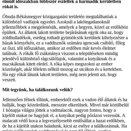
elmúlt időszakban többször észleltek a harmadik kerületben
rókát is.
Óbuda-Békásmegyer közigazgatási területén megtalálhatóak a
különböző vadfajok egyedei. Azoknál a lakóingatlanoknál
jellemzőbbek a megjelenésük, amelyek a hegyen, közel az erdőkhöz
épültek. Az állatok lakott területre bejárásának egyik oka az, hogy
zöldhulladékok, esetleg rothadt gyümölcsök kerülnek kihelyezésre a
házak környékén, ez a vaddisznók számára igencsak csábító, főleg
az őszi, téli időszakban, amikor az erdőben már kevés élelmet
találnak. A rókák fő zsákmánya viszont a településeken mindig
jelenlévő különböző rágcsálófajok, valamint a kutyáknak és a
macskáknak kitett eledel. A róka képes megszokni az ember
közelségét, akár félelem nélkül mozog az utcákon és a kertekben.
Ha egy rókát látunk lakott területen, még nem jelenti azt, hogy
veszett.
Mit tegyünk, ha találkozunk velük?
Jellemzően félnek tőlünk, emberektől ezek a vadon élő állatok és ha
hallják, hogy közeledünk, messzire elkerülnek. Mivel már körülbelül
1 hónapja világra jöttek a vadmalacok, nagyon fontos, hogy a
kijelölt utakat ne hagyjuk el, a kutyákat pedig pórázon vezessük. A
malacait védő koca a legveszélyesebb emlősállat a hazai erdőkben,
de ha a kijelölt utakon haladunk, kicsi az esélye a találkozásnak. Ha