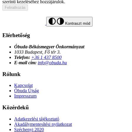
szerinti kezeléséhez hozzájárulok.
Feliratkozás
Kontraszt mód
Elérhetőség
Óbuda-Békásmegyer Önkormányzat
1033 Budapest, Fő tér 3.
Telefon:
+36 1 437 8500
E-mail cím:
info@obuda.hu
Rólunk
Kapcsolat
Óbuda Újság
Impresszum
Közérdekű
Adatkezelési tájékoztató
Akadálymentesítési nyilatkozat
Széchenyi 2020