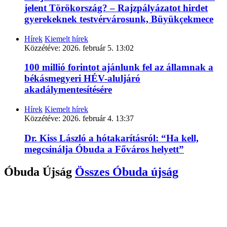
jelent Törökország? – Rajzpályázatot hirdet
gyerekeknek testvérvárosunk, Büyükçekmece
Hírek
Kiemelt hírek
Közzétéve:
2026. február 5. 13:02
100 millió forintot ajánlunk fel az államnak a
békásmegyeri HÉV-aluljáró
akadálymentesítésére
Hírek
Kiemelt hírek
Közzétéve:
2026. február 4. 13:37
Dr. Kiss László a hótakarításról: “Ha kell,
megcsinálja Óbuda a Főváros helyett”
Óbuda Újság
Összes
Óbuda újság