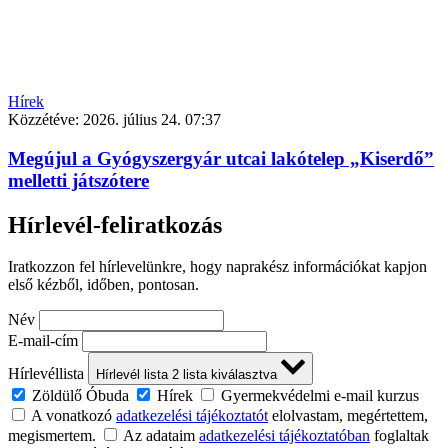
Hírek
Közzétéve:
2026. július 24. 07:37
Megújul a Gyógyszergyár utcai lakótelep „Kiserdő”
melletti játszótere
Hírlevél-feliratkozás
Iratkozzon fel hírlevelünkre, hogy naprakész információkat kapjon
első kézből, időben, pontosan.
Név
E-mail-cím
Hírlevéllista
Hírlevél lista
2
lista kiválasztva
Zöldülő Óbuda
Hírek
Gyermekvédelmi e-mail kurzus
A vonatkozó
adatkezelési tájékoztatót
elolvastam, megértettem,
megismertem.
Az adataim
adatkezelési tájékoztatóban
foglaltak