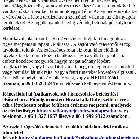
mégis találkoznánk vaddisznóval és nem fél tőlünk, esetleg
támadólag közeledik, sajnos nincs más választásunk, futnunk kell. A
vaddisznókkal meg kell tanulnunk együtt élni. Az ember vonzotta be
a városba és a lakott területekre a szeméttel, valamint az elhanyagolt
területekkel. Az ingatlanjainkat pedig védjük, betonalapú, folytonos
kerítéssel.
Ha rókával találkozunk kellő távolságból hívjuk fel magunkra a
figyelmet például tapssal, kiáltással. A zajtól való félelemtől el fog
távolodni tőlünk. Az egészséges róka biztosan kitér előlünk,
igyekszik elkerülni a közeli találkozást. Ha az állat nappal is az
ember közelébe megy, sőt hagyja magát néhány lépésre
megközelíteni, vagy háziállatot támad meg; esetleg görcsrohamokat
vagy bénulást látunk rajta, vagy a fenti tüneteket követően elpusztul,
értesítsük a helyi hatósági állatorvost, vagy a
NÉBIH Zöld
Számán, a 06-80-263-244
elérhetőségen kell bejelentést tennünk.
Rágcsálófajjal (patkányok, stb.) kapcsolatos bejelentést
elsősorban a Főpolgármesteri Hivatal által kifejezetten erre a
célra létrehozott online felületen érdemes megtenni, amelynek
az elérhetősége:
https://patkanybejelentes.budapest.hu,
vagy
telefonon, a 06-1-327-1957 illetve a 06-1-999-9322 számokon.
Az észlelt rágcsáló tetemeket az alábbi oldalon elektronikus
úton lehet
jelezni:
https://budapest.hu/Lapok/Szolgaltatas/patkanybejelente