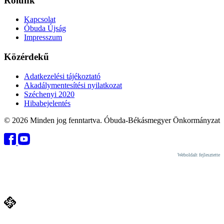
Rólunk
Kapcsolat
Óbuda Újság
Impresszum
Közérdekű
Adatkezelési tájékoztató
Akadálymentesítési nyilatkozat
Széchenyi 2020
Hibabejelentés
© 2026 Minden jog fenntartva. Óbuda-Békásmegyer Önkormányzat
Weboldalt fejlesztette