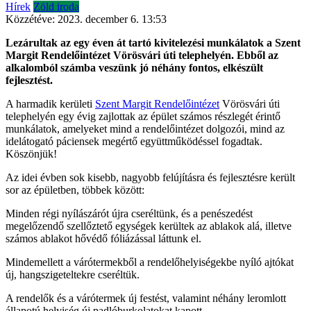
Hírek
Zöld iroda
Közzétéve:
2023. december 6. 13:53
Lezárultak az egy éven át tartó kivitelezési munkálatok a Szent
Margit Rendelőintézet Vörösvári úti telephelyén. Ebből az
alkalomból számba veszünk jó néhány fontos, elkészült
fejlesztést.
A harmadik kerületi
Szent Margit Rendelőintézet
Vörösvári úti
telephelyén egy évig zajlottak az épület számos részlegét érintő
munkálatok, amelyeket mind a rendelőintézet dolgozói, mind az
idelátogató páciensek megértő együttműködéssel fogadtak.
Köszönjük!
Az idei évben sok kisebb, nagyobb felújításra és fejlesztésre került
sor az épületben, többek között:
Minden régi nyílászárót újra cseréltünk, és a penészedést
megelőzendő szellőztető egységek kerültek az ablakok alá, illetve
számos ablakot hővédő fóliázással láttunk el.
Mindemellett a várótermekből a rendelőhelyiségekbe nyíló ajtókat
új, hangszigeteltekre cseréltük.
A rendelők és a várótermek új festést, valamint néhány leromlott
állapotú helyiség új padlóburkolatokat kapott.