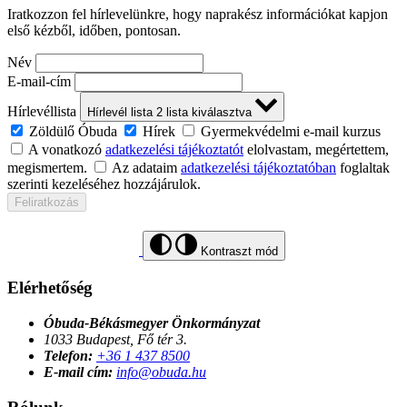
Iratkozzon fel hírlevelünkre, hogy naprakész információkat kapjon
első kézből, időben, pontosan.
Név
E-mail-cím
Hírlevéllista
Hírlevél lista
2
lista kiválasztva
Zöldülő Óbuda
Hírek
Gyermekvédelmi e-mail kurzus
A vonatkozó
adatkezelési tájékoztatót
elolvastam, megértettem,
megismertem.
Az adataim
adatkezelési tájékoztatóban
foglaltak
szerinti kezeléséhez hozzájárulok.
Feliratkozás
Kontraszt mód
Elérhetőség
Óbuda-Békásmegyer Önkormányzat
1033 Budapest, Fő tér 3.
Telefon:
+36 1 437 8500
E-mail cím:
info@obuda.hu