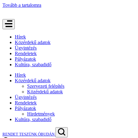
Tovább a tartalomra
Hírek
Közérdekű adatok
Ügyintézés
Rendeletek
Pályázatok
Kultúra, szabadidő
Hírek
Közérdekű adatok
Szervezeti felépítés
Közérdekű adatok
Ügyintézés
Rendeletek
Pályázatok
Hirdetmények
Kultúra, szabadidő
RENDET TESZÜNK ÓBUDÁN