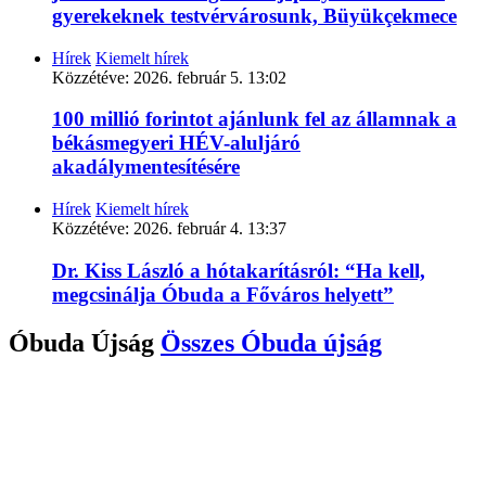
gyerekeknek testvérvárosunk, Büyükçekmece
Hírek
Kiemelt hírek
Közzétéve:
2026. február 5. 13:02
100 millió forintot ajánlunk fel az államnak a
békásmegyeri HÉV-aluljáró
akadálymentesítésére
Hírek
Kiemelt hírek
Közzétéve:
2026. február 4. 13:37
Dr. Kiss László a hótakarításról: “Ha kell,
megcsinálja Óbuda a Főváros helyett”
Óbuda Újság
Összes
Óbuda újság