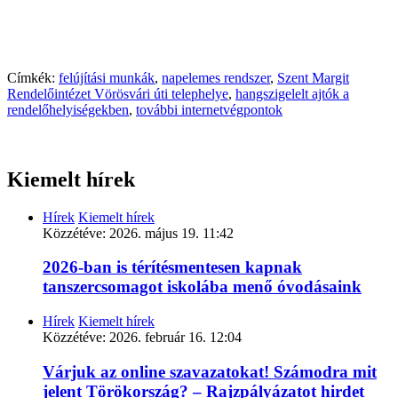
Címkék:
felújítási munkák
,
napelemes rendszer
,
Szent Margit
Rendelőintézet Vörösvári úti telephelye
,
hangszigelelt ajtók a
rendelőhelyiségekben
,
további internetvégpontok
Kiemelt hírek
Hírek
Kiemelt hírek
Közzétéve:
2026. május 19. 11:42
2026-ban is térítésmentesen kapnak
tanszercsomagot iskolába menő óvodásaink
Hírek
Kiemelt hírek
Közzétéve:
2026. február 16. 12:04
Várjuk az online szavazatokat! Számodra mit
jelent Törökország? – Rajzpályázatot hirdet