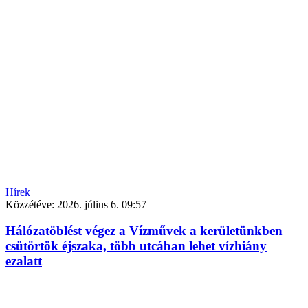
Hírek
Közzétéve:
2026. július 6. 09:57
Hálózatöblést végez a Vízművek a kerületünkben
csütörtök éjszaka, több utcában lehet vízhiány
ezalatt