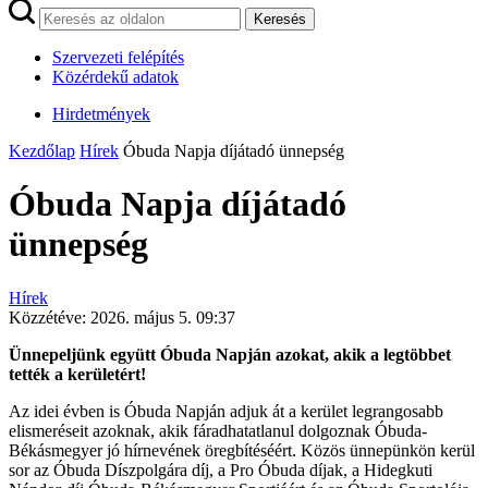
Keresés
Szervezeti felépítés
Közérdekű adatok
Hirdetmények
Kezdőlap
Hírek
Óbuda Napja díjátadó ünnepség
Óbuda Napja díjátadó
ünnepség
Hírek
Közzétéve:
2026. május 5. 09:37
Ünnepeljünk együtt Óbuda Napján azokat, akik a legtöbbet
tették a kerületért!
Az idei évben is Óbuda Napján adjuk át a kerület legrangosabb
elismeréseit azoknak, akik fáradhatatlanul dolgoznak Óbuda-
Békásmegyer jó hírnevének öregbítéséért. Közös ünnepünkön kerül
sor az Óbuda Díszpolgára díj, a Pro Óbuda díjak, a Hidegkuti