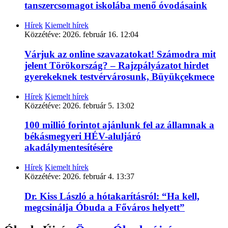
tanszercsomagot iskolába menő óvodásaink
Hírek
Kiemelt hírek
Közzétéve:
2026. február 16. 12:04
Várjuk az online szavazatokat! Számodra mit
jelent Törökország? – Rajzpályázatot hirdet
gyerekeknek testvérvárosunk, Büyükçekmece
Hírek
Kiemelt hírek
Közzétéve:
2026. február 5. 13:02
100 millió forintot ajánlunk fel az államnak a
békásmegyeri HÉV-aluljáró
akadálymentesítésére
Hírek
Kiemelt hírek
Közzétéve:
2026. február 4. 13:37
Dr. Kiss László a hótakarításról: “Ha kell,
megcsinálja Óbuda a Főváros helyett”