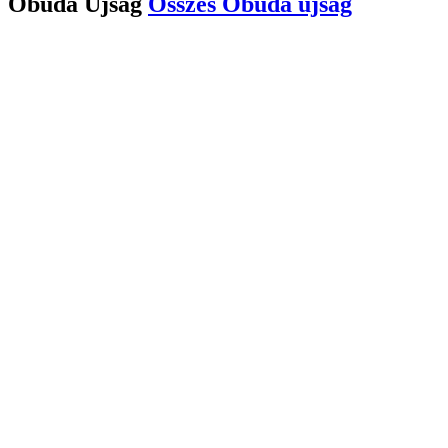
Óbuda Újság
Összes
Óbuda újság