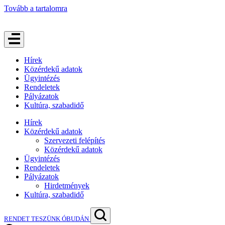
Tovább a tartalomra
Hírek
Közérdekű adatok
Ügyintézés
Rendeletek
Pályázatok
Kultúra, szabadidő
Hírek
Közérdekű adatok
Szervezeti felépítés
Közérdekű adatok
Ügyintézés
Rendeletek
Pályázatok
Hirdetmények
Kultúra, szabadidő
RENDET TESZÜNK ÓBUDÁN