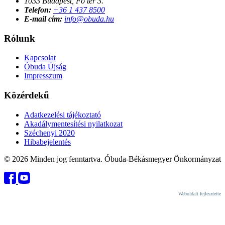
1033 Budapest, Fő tér 3.
Telefon:
+36 1 437 8500
E-mail cím:
info@obuda.hu
Rólunk
Kapcsolat
Óbuda Újság
Impresszum
Közérdekű
Adatkezelési tájékoztató
Akadálymentesítési nyilatkozat
Széchenyi 2020
Hibabejelentés
© 2026 Minden jog fenntartva. Óbuda-Békásmegyer Önkormányzat
Weboldalt fejlesztette