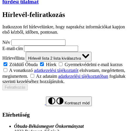
fürdési tilalmat
Hírlevél-feliratkozás
Iratkozzon fel hírlevelünkre, hogy naprakész információkat kapjon
első kézből, időben, pontosan.
Név
E-mail-cím
Hírlevéllista
Hírlevél lista
2
lista kiválasztva
Zöldülő Óbuda
Hírek
Gyermekvédelmi e-mail kurzus
A vonatkozó
adatkezelési tájékoztatót
elolvastam, megértettem,
megismertem.
Az adataim
adatkezelési tájékoztatóban
foglaltak
szerinti kezeléséhez hozzájárulok.
Feliratkozás
Kontraszt mód
Elérhetőség
Óbuda-Békásmegyer Önkormányzat