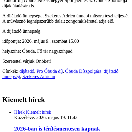
Nándor-díj Óbuda-Békásmegyer Sportjáért és az Óbuda Sportolója
díjak átadására is.
A díjátadó ünnepséget Szekeres Adrien ünnepi műsora teszi teljessé.
A művésznő legnépszerűbb dalait zongorakísérettel adja elő.
A díjátadó ünnepség
időpontja: 2026. május 9., szombat 15.00
helyszíne: Óbuda, Fő tér nagyszínpad
Szeretettel várjuk Önöket!
Címkék:
díjátadó
,
Pro Óbuda díj
,
Óbuda Díszpolgára
,
díjátadó
ünnepség
,
Szekeres Adrienn
Kiemelt hírek
Hírek
Kiemelt hírek
Közzétéve:
2026. május 19. 11:42
2026-ban is térítésmentesen kapnak