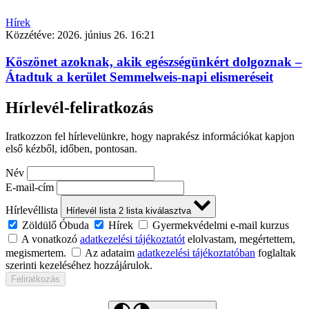
Hírek
Közzétéve:
2026. június 26. 16:21
Köszönet azoknak, akik egészségünkért dolgoznak –
Átadtuk a kerület Semmelweis-napi elismeréseit
Hírlevél-feliratkozás
Iratkozzon fel hírlevelünkre, hogy naprakész információkat kapjon
első kézből, időben, pontosan.
Név
E-mail-cím
Hírlevéllista
Hírlevél lista
2
lista kiválasztva
Zöldülő Óbuda
Hírek
Gyermekvédelmi e-mail kurzus
A vonatkozó
adatkezelési tájékoztatót
elolvastam, megértettem,
megismertem.
Az adataim
adatkezelési tájékoztatóban
foglaltak
szerinti kezeléséhez hozzájárulok.
Feliratkozás