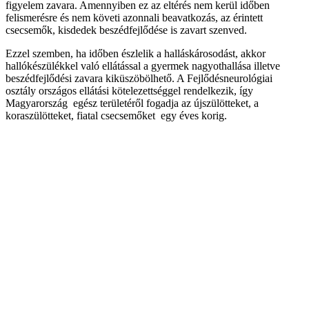
figyelem zavara. Amennyiben ez az eltérés nem kerül időben
felismerésre és nem követi azonnali beavatkozás, az érintett
csecsemők, kisdedek beszédfejlődése is zavart szenved.
Ezzel szemben, ha időben észlelik a halláskárosodást, akkor
hallókészülékkel való ellátással a gyermek nagyothallása illetve
beszédfejlődési zavara kiküszöbölhető. A Fejlődésneurológiai
osztály országos ellátási kötelezettséggel rendelkezik, így
Magyarország egész területéről fogadja az újszülötteket, a
koraszülötteket, fiatal csecsemőket egy éves korig.