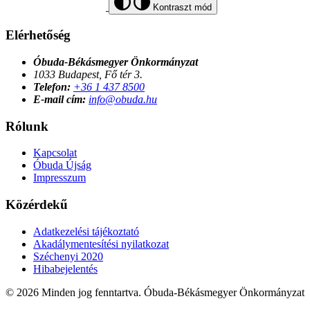
Kontraszt mód
Elérhetőség
Óbuda-Békásmegyer Önkormányzat
1033 Budapest, Fő tér 3.
Telefon:
+36 1 437 8500
E-mail cím:
info@obuda.hu
Rólunk
Kapcsolat
Óbuda Újság
Impresszum
Közérdekű
Adatkezelési tájékoztató
Akadálymentesítési nyilatkozat
Széchenyi 2020
Hibabejelentés
© 2026 Minden jog fenntartva. Óbuda-Békásmegyer Önkormányzat