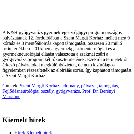
A K&H gyógyvarázs gyermek-egészségügyi program országos
pályázatának 12. fordulójában a Szent Margit Kórház mellett még 9
kórház és 3 mentőállomás kapott támogatást, összesen 20 millió
forint értékben. 2015-ben a gyermekgasztroenterológiai és a
gyermekneurológiai ellátást választotta a szakmai zsűri a
gyógyvarázs program két fókuszterületének. Ezekről a területekről
érkező pályázatokat megkülönböztetett, de nem kizárólagos
figyelemben részesítették az elbírálás során, így kaphatott támogatást
a Szent Margit Kórház is.
Címkék:
Szent Margit Kórház
,
adomány
,
pályázat
,
támogatás
,
Fejlődésneurológiai osztály
,
gyógyvarázs
,
Prof. Dr. Berényi
Marianne
Kiemelt hírek
Hírek
Kiemelt hírek