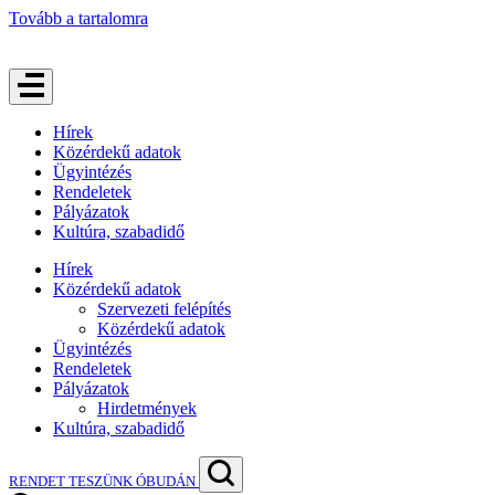
Tovább a tartalomra
Hírek
Közérdekű adatok
Ügyintézés
Rendeletek
Pályázatok
Kultúra, szabadidő
Hírek
Közérdekű adatok
Szervezeti felépítés
Közérdekű adatok
Ügyintézés
Rendeletek
Pályázatok
Hirdetmények
Kultúra, szabadidő
RENDET TESZÜNK ÓBUDÁN