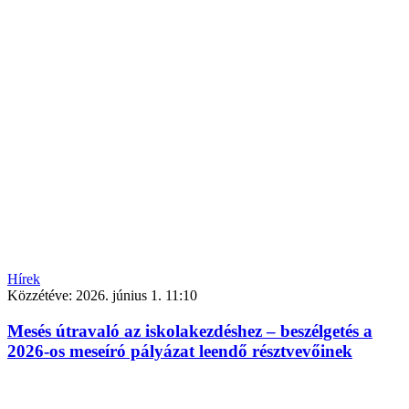
Hírek
Közzétéve:
2026. június 1. 11:10
Mesés útravaló az iskolakezdéshez – beszélgetés a
2026-os meseíró pályázat leendő résztvevőinek