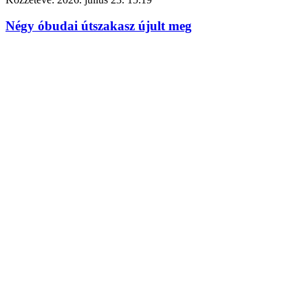
Négy óbudai útszakasz újult meg