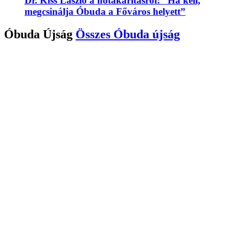
Dr. Kiss László a hótakarításról: “Ha kell,
megcsinálja Óbuda a Főváros helyett”
Óbuda Újság
Összes
Óbuda újság