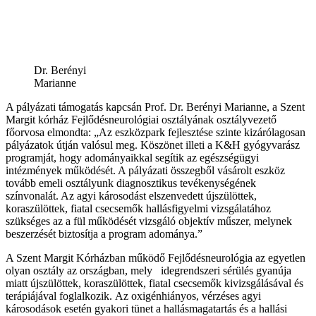
Dr. Berényi
Marianne
A pályázati támogatás kapcsán Prof. Dr. Berényi Marianne, a Szent
Margit kórház Fejlődésneurológiai osztályának osztályvezető
főorvosa elmondta: „Az eszközpark fejlesztése szinte kizárólagosan
pályázatok útján valósul meg. Köszönet illeti a K&H gyógyvarász
programját, hogy adományaikkal segítik az egészségügyi
intézmények működését. A pályázati összegből vásárolt eszköz
tovább emeli osztályunk diagnosztikus tevékenységének
színvonalát. Az agyi károsodást elszenvedett újszülöttek,
koraszülöttek, fiatal csecsemők hallásfigyelmi vizsgálatához
szükséges az a fül működését vizsgáló objektív műszer, melynek
beszerzését biztosítja a program adománya.”
A Szent Margit Kórházban működő Fejlődésneurológia az egyetlen
olyan osztály az országban, mely idegrendszeri sérülés gyanúja
miatt újszülöttek, koraszülöttek, fiatal csecsemők kivizsgálásával és
terápiájával foglalkozik. Az oxigénhiányos, vérzéses agyi
károsodások esetén gyakori tünet a hallásmagatartás és a hallási