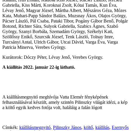
Gabriella, Kiss Márti, Koroknai Zsolt, Kótai Tamás, Kun Éva,
Lévay Jenő, Magyar József, Mártha Albert, Mészáros Géza, Mózes
Kata, Muhari-Papp Sándor Balázs, Muzsnay Ákos, Olajos György,
Pácser László, Pál Csaba, Pataki Tibor, Pogány Gábor Benő, Polgár
Botond, Richter Sára, Sulyok Gabriella, Szabics Ágnes, Szabó
György, Szanyi Borbála, Szemadám György, Székelyi Kati,
Szöllőssy Enikő, Szurcsik József, Tenk László, Tolnay Imre,
Turcsányi Antal, Ulrich Gábor, Utcai Dávid, Varga Éva, Varga
Patricia Minerva, Verebes György.
Kurátorok: Dóczy Péter, Lévay Jenő, Verebes György.
A kiállítás 2022. január 22-ig látható.
A kiállításmegnyitó meghívója Vatta Elemér fényképének
felhasználásával készült, amely szintén Pilinszky világát idézi, a kép
a költő egyik kedves fotója volt, haláláig a falán lógott
Címkék:
kiállításmegnyitó
,
Pilinszky János
,
költő
,
kiállítás
,
Esernyős