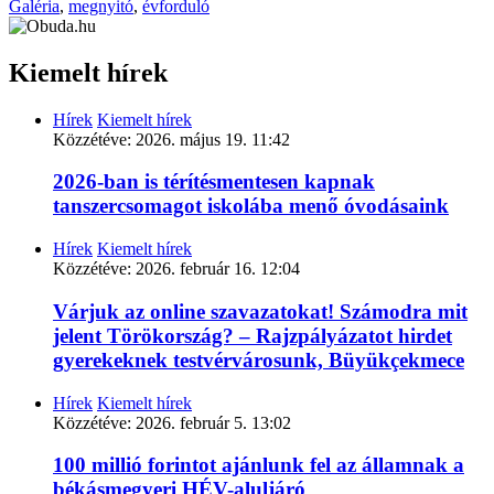
Galéria
,
megnyitó
,
évforduló
Kiemelt hírek
Hírek
Kiemelt hírek
Közzétéve:
2026. május 19. 11:42
2026-ban is térítésmentesen kapnak
tanszercsomagot iskolába menő óvodásaink
Hírek
Kiemelt hírek
Közzétéve:
2026. február 16. 12:04
Várjuk az online szavazatokat! Számodra mit
jelent Törökország? – Rajzpályázatot hirdet
gyerekeknek testvérvárosunk, Büyükçekmece
Hírek
Kiemelt hírek
Közzétéve:
2026. február 5. 13:02
100 millió forintot ajánlunk fel az államnak a
békásmegyeri HÉV-aluljáró