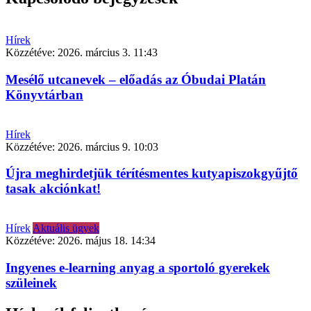
Hírek
Közzétéve:
2026. március 3. 11:43
Mesélő utcanevek – előadás az Óbudai Platán
Könyvtárban
Hírek
Közzétéve:
2026. március 9. 10:03
Újra meghirdetjük térítésmentes kutyapiszokgyűjtő
tasak akciónkat!
Hírek
Aktuális ügyek
Közzétéve:
2026. május 18. 14:34
Ingyenes e-learning anyag a sportoló gyerekek
szüleinek