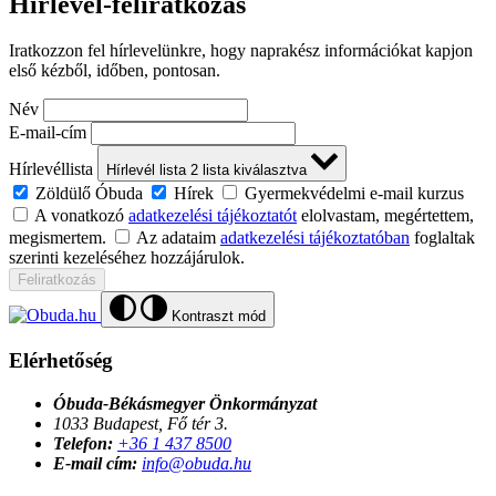
Hírlevél-feliratkozás
Iratkozzon fel hírlevelünkre, hogy naprakész információkat kapjon
első kézből, időben, pontosan.
Név
E-mail-cím
Hírlevéllista
Hírlevél lista
2
lista kiválasztva
Zöldülő Óbuda
Hírek
Gyermekvédelmi e-mail kurzus
A vonatkozó
adatkezelési tájékoztatót
elolvastam, megértettem,
megismertem.
Az adataim
adatkezelési tájékoztatóban
foglaltak
szerinti kezeléséhez hozzájárulok.
Feliratkozás
Kontraszt mód
Elérhetőség
Óbuda-Békásmegyer Önkormányzat
1033 Budapest, Fő tér 3.
Telefon:
+36 1 437 8500
E-mail cím:
info@obuda.hu