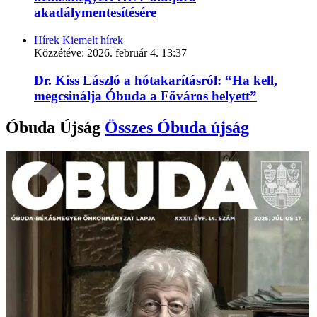
akadálymentesítésére
Hírek
Kiemelt hírek
Közzétéve:
2026. február 4. 13:37
Dr. Kiss László a hótakarításról: “Ha kell,
megcsinálja Óbuda a Főváros helyett”
Óbuda Újság
Összes
Óbuda újság