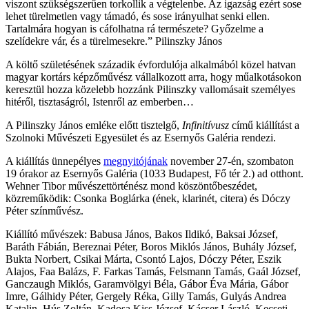
viszont szükségszerűen torkollik a végtelenbe. Az igazság ezért sose
lehet türelmetlen vagy támadó, és sose irányulhat senki ellen.
Tartalmára hogyan is cáfolhatna rá természete? Győzelme a
szelídekre vár, és a türelmesekre.” Pilinszky János
A költő születésének századik évfordulója alkalmából közel hatvan
magyar kortárs képzőművész vállalkozott arra, hogy műalkotásokon
keresztül hozza közelebb hozzánk Pilinszky vallomásait személyes
hitéről, tisztaságról, Istenről az emberben…
A Pilinszky János emléke előtt tisztelgő,
Infinitívusz
című kiállítást a
Szolnoki Művészeti Egyesület és az Esernyős Galéria rendezi.
A kiállítás ünnepélyes
megnyitójának
november 27-én, szombaton
19 órakor az Esernyős Galéria (1033 Budapest, Fő tér 2.) ad otthont.
Wehner Tibor művészettörténész mond köszöntőbeszédet,
közreműködik: Csonka Boglárka (ének, klarinét, citera) és Dóczy
Péter színművész.
Kiállító művészek: Babusa János, Bakos Ildikó, Baksai József,
Baráth Fábián, Bereznai Péter, Boros Miklós János, Buhály József,
Bukta Norbert, Csikai Márta, Csontó Lajos, Dóczy Péter, Eszik
Alajos, Faa Balázs, F. Farkas Tamás, Felsmann Tamás, Gaál József,
Ganczaugh Miklós, Garamvölgyi Béla, Gábor Éva Mária, Gábor
Imre, Gálhidy Péter, Gergely Réka, Gilly Tamás, Gulyás Andrea
Katalin, Hús Zoltán, Kadosa Kiss József, Kácser László, Kecseti