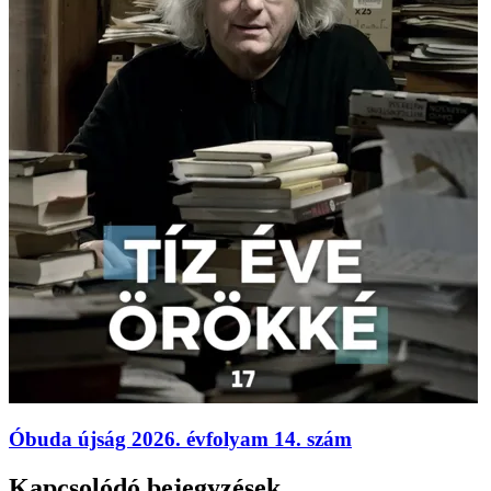
Óbuda újság 2026. évfolyam 14. szám
Kapcsolódó bejegyzések