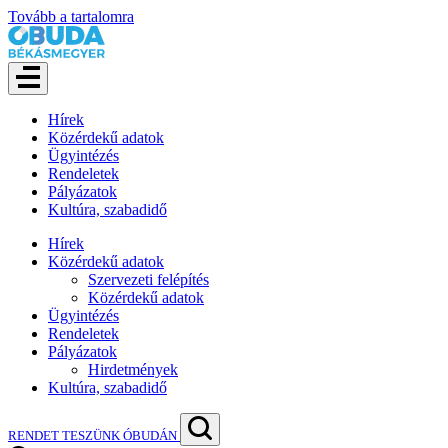
Tovább a tartalomra
Hírek
Közérdekű adatok
Ügyintézés
Rendeletek
Pályázatok
Kultúra, szabadidő
Hírek
Közérdekű adatok
Szervezeti felépítés
Közérdekű adatok
Ügyintézés
Rendeletek
Pályázatok
Hirdetmények
Kultúra, szabadidő
RENDET TESZÜNK ÓBUDÁN